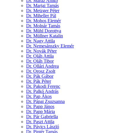
Dr. Maráz Anikó
Dr. Marjai Tamás
Dr. Metzger Péter
Dr. Miheller Pál
Dr. Mohos Elemér
Dr. Molnár Tamás
Dr. Mühl Dorottya
Dr. Müllner Katalin
Dr. Nagy Attila
Dr. Nemesánszky Elemér
Dr. Novák Péter
Dr. Oláh Attila
Dr. Oláh Tibor
Dr. Ollári Andrea
Dr. Orosz Zsolt
Dr. Pák Gábor
Dr. Pák Péter
Dr. Pakodi Ferenc
Dr. Palkó András
Dr. Pap Ákos
Dr. Pápai Zsuzsanna
Dr. Papp János
Dr. Papp Mária
Dr. Pár Gabriella
Dr. Paszt Attila
Dr. Pávics László
Dr. Pintér Tamás