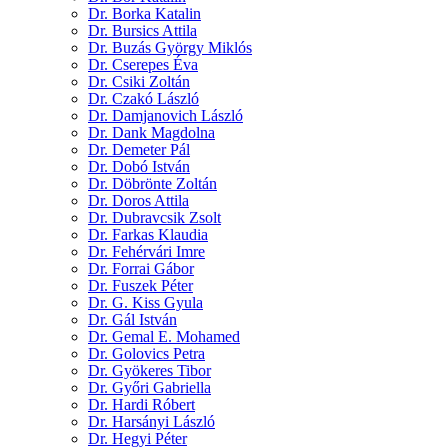
Dr. Borka Katalin
Dr. Bursics Attila
Dr. Buzás György Miklós
Dr. Cserepes Éva
Dr. Csiki Zoltán
Dr. Czakó László
Dr. Damjanovich László
Dr. Dank Magdolna
Dr. Demeter Pál
Dr. Dobó István
Dr. Döbrönte Zoltán
Dr. Doros Attila
Dr. Dubravcsik Zsolt
Dr. Farkas Klaudia
Dr. Fehérvári Imre
Dr. Forrai Gábor
Dr. Fuszek Péter
Dr. G. Kiss Gyula
Dr. Gál István
Dr. Gemal E. Mohamed
Dr. Golovics Petra
Dr. Gyökeres Tibor
Dr. Győri Gabriella
Dr. Hardi Róbert
Dr. Harsányi László
Dr. Hegyi Péter