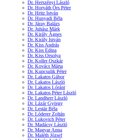
Dr. Herszényi László
Dr. Horváth Örs Péter
Dr. Hritz István
Dr. Hunyadi Béla
Dr. Járay Balázs
Dr. Juhász Márk
Dr. Király Ágnes
Dr. Király István
Dr. Kiss András
Dr. Kiss Edina
Dr. Kiss Orsolya
Dr. Koller Oszkár
Dr. Kovács Márta
Dr. Kupcsulik Péter
Dr. Lakatos Gábor
Dr. Lakatos László
Dr. Lakatos Lóránt
Dr. Lakatos Péter László
Dr. Landherr László
Dr. Lázár György
Dr. Lestár Béla
Dr. Lóderer Zoltán
Dr. Lukovich Péter
Dr. Madácsy László
Dr. Magyar Anna
Dr. Maléth József