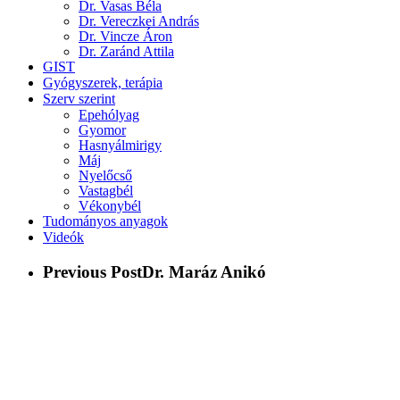
Dr. Vasas Béla
Dr. Vereczkei András
Dr. Vincze Áron
Dr. Zaránd Attila
GIST
Gyógyszerek, terápia
Szerv szerint
Epehólyag
Gyomor
Hasnyálmirigy
Máj
Nyelőcső
Vastagbél
Vékonybél
Tudományos anyagok
Videók
Previous Post
Dr. Maráz Anikó