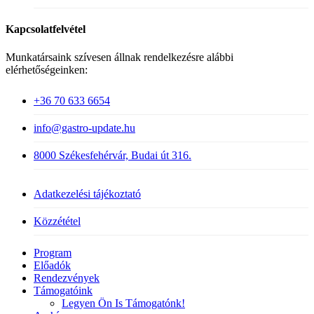
Kapcsolatfelvétel
Munkatársaink szívesen állnak rendelkezésre alábbi
elérhetőségeinken:
+36 70 633 6654
info@gastro-update.hu
8000 Székesfehérvár, Budai út 316.
Adatkezelési tájékoztató
Közzététel
Close
Program
Menu
Előadók
Rendezvények
Támogatóink
Legyen Ön Is Támogatónk!