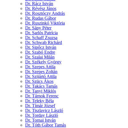
Dr. Rácz István
Dr. Révész János
Dr. Rosztóczy András
Dr. Rudas Gábor
Dr. Ruszinkó Viktória
Dr. Sápy Péter
Dr. Sarlós Patrícia
Dr. Schaff Zsuzsa
Dr. Schwab Richárd
Dr. Sipőcz István
Dr. Szabó Endre
Dr. Szalai Milán
Dr. Székely György
Dr. Szepes Attila
Dr. Szepes Zoltán
Dr. Szijártó Attila
Dr. Szücs Ákos
Dr. Takács Tamás
Dr. Tanyi Miklós
Dr. Tárnok Ferenc
Dr. Teleky Béla
Dr. Tímár József
Dr. Tiszlavicz László
Dr. Torday László
Dr. Tornai István
Dr. Tóth Gábor Tamás