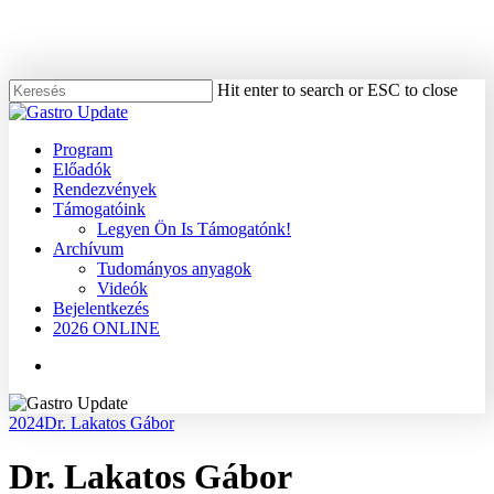
Skip
to
main
content
Hit enter to search or ESC to close
Close
Search
Menu
Program
Előadók
Rendezvények
Támogatóink
Legyen Ön Is Támogatónk!
Archívum
Tudományos anyagok
Videók
Bejelentkezés
2026 ONLINE
Menu
2024
Dr. Lakatos Gábor
Dr. Lakatos Gábor