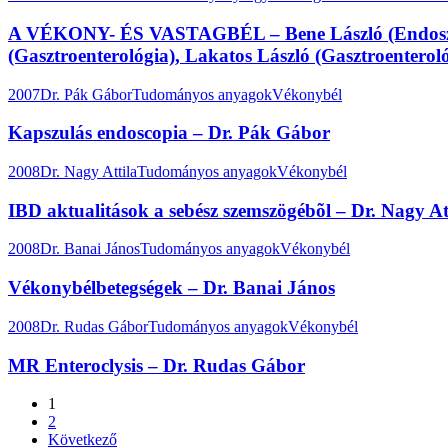
A VÉKONY- ÉS VASTAGBÉL – Bene László (Endoszkóp
(Gasztroenterológia), Lakatos László (Gasztroenteroló
2007
Dr. Pák Gábor
Tudományos anyagok
Vékonybél
Kapszulás endoscopia – Dr. Pák Gábor
2008
Dr. Nagy Attila
Tudományos anyagok
Vékonybél
IBD aktualitások a sebész szemszögébõl – Dr. Nagy At
2008
Dr. Banai János
Tudományos anyagok
Vékonybél
Vékonybélbetegségek – Dr. Banai János
2008
Dr. Rudas Gábor
Tudományos anyagok
Vékonybél
MR Enteroclysis – Dr. Rudas Gábor
1
2
Következő