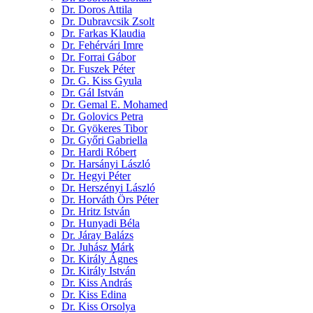
Dr. Doros Attila
Dr. Dubravcsik Zsolt
Dr. Farkas Klaudia
Dr. Fehérvári Imre
Dr. Forrai Gábor
Dr. Fuszek Péter
Dr. G. Kiss Gyula
Dr. Gál István
Dr. Gemal E. Mohamed
Dr. Golovics Petra
Dr. Gyökeres Tibor
Dr. Győri Gabriella
Dr. Hardi Róbert
Dr. Harsányi László
Dr. Hegyi Péter
Dr. Herszényi László
Dr. Horváth Örs Péter
Dr. Hritz István
Dr. Hunyadi Béla
Dr. Járay Balázs
Dr. Juhász Márk
Dr. Király Ágnes
Dr. Király István
Dr. Kiss András
Dr. Kiss Edina
Dr. Kiss Orsolya