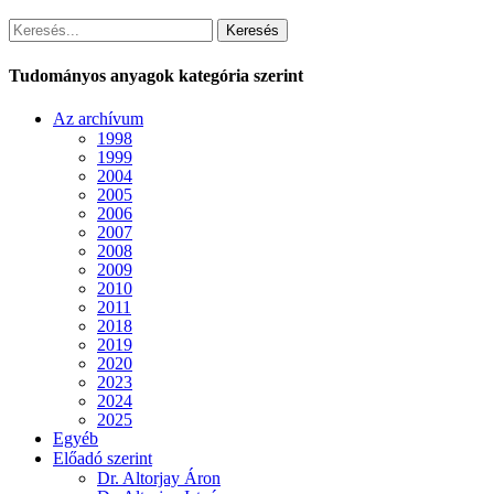
Keresés
Tudományos anyagok kategória szerint
Az archívum
1998
1999
2004
2005
2006
2007
2008
2009
2010
2011
2018
2019
2020
2023
2024
2025
Egyéb
Előadó szerint
Dr. Altorjay Áron