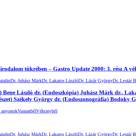
s irodalom tükrében – Gastro Update 2000: 3. rész A v
atalin
Dr. Juhász Márk
Dr. Lakatos László
Dr. Lázár György
Dr. Lestár B
) Bene László dr. (Endoszkópia) Juhász Márk dr., Laka
Sebészet) Székely György dr. (Endoszonográfia) Bodoky 
 anyagok
Vastagbél
Vékonybél
atalin
Dr. Juhász Márk
Dr. Lakatos László
Dr. Lázár György
Dr. Lestár B