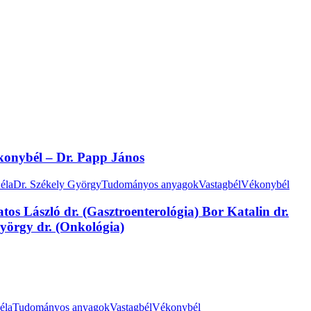
ékonybél – Dr. Papp János
éla
Dr. Székely György
Tudományos anyagok
Vastagbél
Vékonybél
tos László dr. (Gasztroenterológia) Bor Katalin dr.
György dr. (Onkológia)
éla
Tudományos anyagok
Vastagbél
Vékonybél