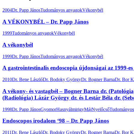
2004
Dr. Papp János
Tudományos anyagok
Vékonybél
A VÉKONYBÉL – Dr. Papp János
1999
Tudományos anyagok
Vékonybél
A vékonybél
1999
Dr. Papp János
Tudományos anyagok
Vékonybél
A gastrointestinalis endoscopia újdonságai az 1999-e
2010
Dr. Bene László
Dr. Bodoky György
Dr. Bogner Barna
Dr. Bor K
A vékony- és vastagbél – Bogner Barna dr. (Patológia
(Radiológia) Lázár György dr. és Lestár Béla dr. (
1998
Dr. Papp János
Gyomor
Hasnyálmirigy
Máj
Nyelőcső
Tudományos
Endoscopos irodalom ‘98 – Dr. Papp János
2011
Dr. Bene László
Dr. Bodoky György
Dr. Bogner Barna
Dr. Bor K