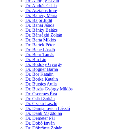
Dr. Altorjay István
Dr. András Csilla
Dr. Asztalos Imre
Dr. Bahéry Mária
Dr. Bajor Judit
Dr. Banai János
Dr. Bánky Balázs
Dr. Bánsághi Zoltán
Dr. Barta Miklós
Dr. Bartek Péter
Dr. Bene László
Dr. Beró Tamás
Dr. Bin Liu
Dr. Bodoky György
Dr. Bogner Barna
Dr. Bor Katalin
Dr. Borka Katalin
Dr. Bursics Attila
Dr. Buzás György Miklós
Dr. Cserepes Éva
Dr. Csiki Zoltán
Dr. Czakó László
Dr. Damjanovich László
Dr. Dank Magdolna
Dr. Demeter Pál
Dr. Dobó István
Dr. Döbrönte Zoltán