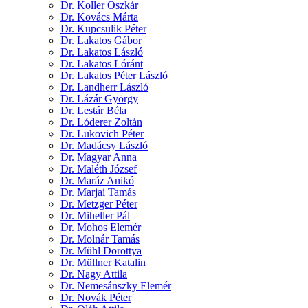
Dr. Koller Oszkár
Dr. Kovács Márta
Dr. Kupcsulik Péter
Dr. Lakatos Gábor
Dr. Lakatos László
Dr. Lakatos Lóránt
Dr. Lakatos Péter László
Dr. Landherr László
Dr. Lázár György
Dr. Lestár Béla
Dr. Lóderer Zoltán
Dr. Lukovich Péter
Dr. Madácsy László
Dr. Magyar Anna
Dr. Maléth József
Dr. Maráz Anikó
Dr. Marjai Tamás
Dr. Metzger Péter
Dr. Miheller Pál
Dr. Mohos Elemér
Dr. Molnár Tamás
Dr. Mühl Dorottya
Dr. Müllner Katalin
Dr. Nagy Attila
Dr. Nemesánszky Elemér
Dr. Novák Péter