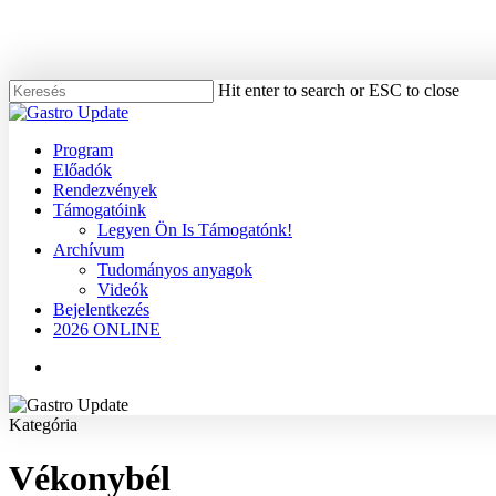
Skip
to
main
content
Hit enter to search or ESC to close
Close
Search
Menu
Program
Előadók
Rendezvények
Támogatóink
Legyen Ön Is Támogatónk!
Archívum
Tudományos anyagok
Videók
Bejelentkezés
2026 ONLINE
Menu
Kategória
Vékonybél