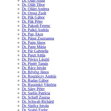
Dr. Oláh Attila
Dr. Oláh Tibor
Dr. Ollári Andrea
Dr. Orosz Zsolt
Dr. Pák Gábor
Dr. Pák Péter
Dr. Pakodi Ferenc
Dr. Palkó András
Dr. Pap Ákos
Dr. Pápai Zsuzsanna
Dr. Papp János
Dr. Papp Mária
Dr. Pár Gabriella
Dr. Paszt Attila
Dr. Pávics László
Dr. Pintér Tamás
Dr. Rácz István
Dr. Révész János
Dr. Rosztóczy András
Dr. Rudas Gábor
Dr. Ruszinkó Viktória
Dr. Sápy Péter
Dr. Sarlós Patrícia
Dr. Schaff Zsuzsa
Dr. Schwab Richárd
Dr. Sipőcz István
Dr. Szabó Endre