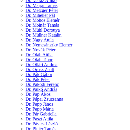
Dr. Maráz Anikó
Dr. Marjai Tamás
Dr. Metzger Péter
Dr. Miheller Pál
Dr. Mohos Elemér
Dr. Molnár Tamás
Dr. Mühl Dorottya
Dr. Müllner Katalin
Dr. Nagy Attila
Dr. Nemesánszky Elemér
Dr. Novák Péter
Dr. Oláh Attila
Dr. Oláh Tibor
Dr. Ollári Andrea
Dr. Orosz Zsolt
Dr. Pák Gábor
Dr. Pák Péter
Dr. Pakodi Ferenc
Dr. Palkó András
Dr. Pap Ákos
Dr. Pápai Zsuzsanna
Dr. Papp János
Dr. Papp Mária
Dr. Pár Gabriella
Dr. Paszt Attila
Dr. Pávics László
Dr. Pintér Tamás