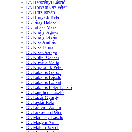
Dr. Herszényi László
Dr. Horváth Örs Péter
Dr. Hritz István
Dr. Hunyadi Béla
Dr. Járay Balázs
Dr. Juhász Márk
Dr. Király Ágnes
Dr. Király István
Dr. Kiss András
Dr. Kiss Edina
Dr. Kiss Orsolya
Dr. Koller Oszkár
Dr. Kovács Márta
Dr. Kupcsulik Péter
Dr. Lakatos Gábor
Dr. Lakatos László
Dr. Lakatos Lóránt
Dr. Lakatos Péter László
Dr. Landherr László
Dr. Lázár György
Dr. Lestár Béla
Dr. Lóderer Zoltán
Dr. Lukovich Péter
Dr. Madácsy László
Dr. Magyar Anna
Dr. Maléth József