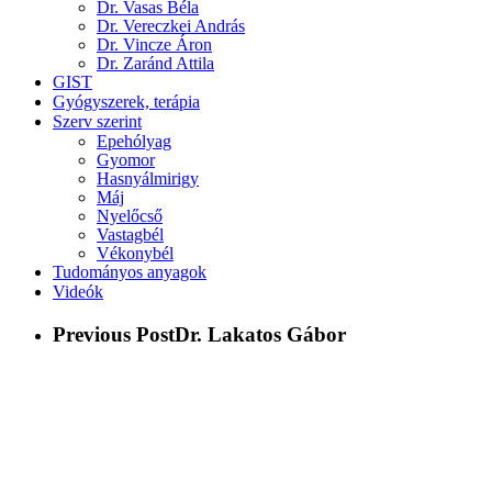
Dr. Vasas Béla
Dr. Vereczkei András
Dr. Vincze Áron
Dr. Zaránd Attila
GIST
Gyógyszerek, terápia
Szerv szerint
Epehólyag
Gyomor
Hasnyálmirigy
Máj
Nyelőcső
Vastagbél
Vékonybél
Tudományos anyagok
Videók
Previous Post
Dr. Lakatos Gábor