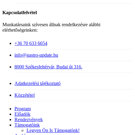
Kapcsolatfelvétel
Munkatársaink szívesen állnak rendelkezésre alábbi
elérhetőségeinken:
+36 70 633 6654
info@gastro-update.hu
8000 Székesfehérvár, Budai út 316.
Adatkezelési tájékoztató
Közzététel
Close
Program
Menu
Előadók
Rendezvények
Támogatóink
Legyen Ön Is Támogatónk!