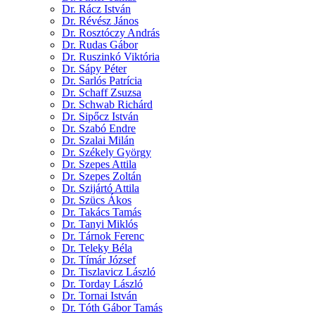
Dr. Rácz István
Dr. Révész János
Dr. Rosztóczy András
Dr. Rudas Gábor
Dr. Ruszinkó Viktória
Dr. Sápy Péter
Dr. Sarlós Patrícia
Dr. Schaff Zsuzsa
Dr. Schwab Richárd
Dr. Sipőcz István
Dr. Szabó Endre
Dr. Szalai Milán
Dr. Székely György
Dr. Szepes Attila
Dr. Szepes Zoltán
Dr. Szijártó Attila
Dr. Szücs Ákos
Dr. Takács Tamás
Dr. Tanyi Miklós
Dr. Tárnok Ferenc
Dr. Teleky Béla
Dr. Tímár József
Dr. Tiszlavicz László
Dr. Torday László
Dr. Tornai István
Dr. Tóth Gábor Tamás