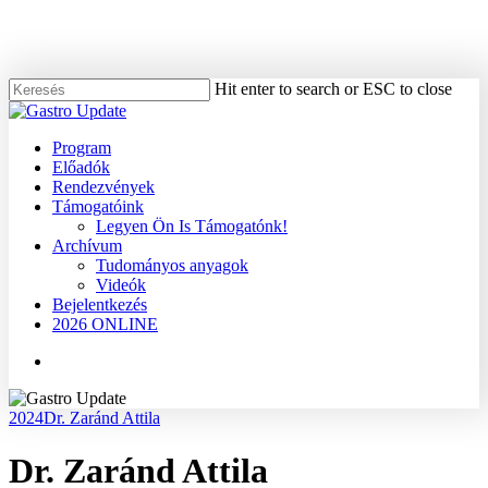
Skip
to
main
content
Hit enter to search or ESC to close
Close
Search
Menu
Program
Előadók
Rendezvények
Támogatóink
Legyen Ön Is Támogatónk!
Archívum
Tudományos anyagok
Videók
Bejelentkezés
2026 ONLINE
Menu
2024
Dr. Zaránd Attila
Dr. Zaránd Attila