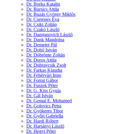
Dr. Borka Katalin
Dr. Bursics Attila
Dr. Buzás György Miklós
Dr. Cserepes Éva
Dr. Csiki Zoltán
Dr. Czakó László
Dr. Damjanovich László
Dr. Dank Magdolna
Dr. Demeter Pál
Dr. Dobó István
Dr. Döbrönte Zoltán
Dr. Doros Attila
Dr. Dubravcsik Zsolt
Dr. Farkas Klaudia
Dr. Fehérvári Imre
Dr. Forrai Gábor
Dr. Fuszek Péter
Dr. G. Kiss Gyula
Dr. Gál István
Dr. Gemal E. Mohamed
Dr. Golovics Petra
Dr. Gyökeres Tibor
Dr. Győri Gabriella
Dr. Hardi Róbert
Dr. Harsányi László
Dr. Hegyi Péter