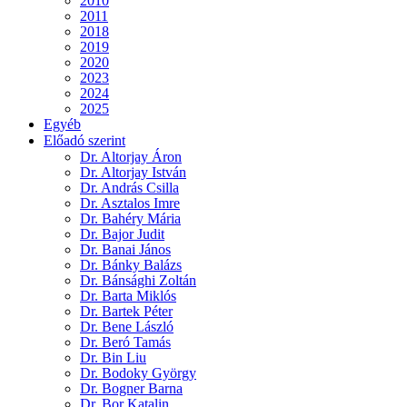
2010
2011
2018
2019
2020
2023
2024
2025
Egyéb
Előadó szerint
Dr. Altorjay Áron
Dr. Altorjay István
Dr. András Csilla
Dr. Asztalos Imre
Dr. Bahéry Mária
Dr. Bajor Judit
Dr. Banai János
Dr. Bánky Balázs
Dr. Bánsághi Zoltán
Dr. Barta Miklós
Dr. Bartek Péter
Dr. Bene László
Dr. Beró Tamás
Dr. Bin Liu
Dr. Bodoky György
Dr. Bogner Barna
Dr. Bor Katalin