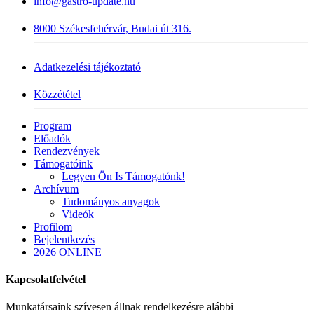
info@gastro-update.hu
8000 Székesfehérvár, Budai út 316.
Adatkezelési tájékoztató
Közzététel
Close
Program
Menu
Előadók
Rendezvények
Támogatóink
Legyen Ön Is Támogatónk!
Archívum
Tudományos anyagok
Videók
Profilom
Bejelentkezés
2026 ONLINE
Kapcsolatfelvétel
Munkatársaink szívesen állnak rendelkezésre alábbi