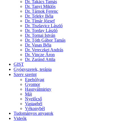
Dr. Takács Tamás
Dr. Tanyi Miklós
Dr. Tárnok Ferenc
Dr. Teleky Béla
Dr. Tímár József
Dr. Tiszlavicz László
Dr. Torday László
Dr. Tornai István
Dr. Tóth Gábor Tamás
Dr. Vasas Béla
Dr. Vereczkei András
Dr. Vincze Áron
Dr. Zaránd Attila
GIST
Gyógyszerek, terápia
Szerv szerint
Epehólyag
Gyomor
Hasnyálmirigy
Máj
Nyelőcső
Vastagbél
Vékonybél
Tudományos anyagok
Videók