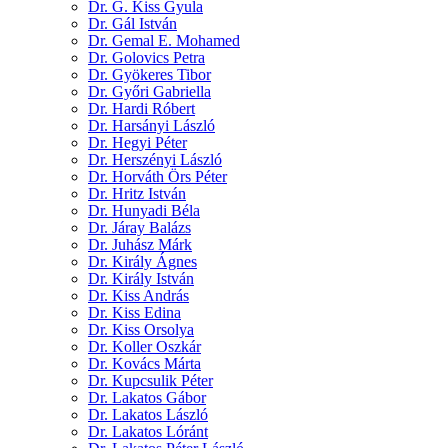
Dr. G. Kiss Gyula
Dr. Gál István
Dr. Gemal E. Mohamed
Dr. Golovics Petra
Dr. Gyökeres Tibor
Dr. Győri Gabriella
Dr. Hardi Róbert
Dr. Harsányi László
Dr. Hegyi Péter
Dr. Herszényi László
Dr. Horváth Örs Péter
Dr. Hritz István
Dr. Hunyadi Béla
Dr. Járay Balázs
Dr. Juhász Márk
Dr. Király Ágnes
Dr. Király István
Dr. Kiss András
Dr. Kiss Edina
Dr. Kiss Orsolya
Dr. Koller Oszkár
Dr. Kovács Márta
Dr. Kupcsulik Péter
Dr. Lakatos Gábor
Dr. Lakatos László
Dr. Lakatos Lóránt