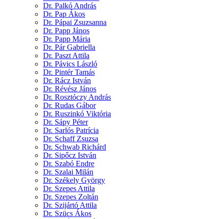
Dr. Palkó András
Dr. Pap Ákos
Dr. Pápai Zsuzsanna
Dr. Papp János
Dr. Papp Mária
Dr. Pár Gabriella
Dr. Paszt Attila
Dr. Pávics László
Dr. Pintér Tamás
Dr. Rácz István
Dr. Révész János
Dr. Rosztóczy András
Dr. Rudas Gábor
Dr. Ruszinkó Viktória
Dr. Sápy Péter
Dr. Sarlós Patrícia
Dr. Schaff Zsuzsa
Dr. Schwab Richárd
Dr. Sipőcz István
Dr. Szabó Endre
Dr. Szalai Milán
Dr. Székely György
Dr. Szepes Attila
Dr. Szepes Zoltán
Dr. Szijártó Attila
Dr. Szücs Ákos