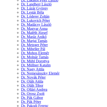
Dr. Lakatos Péter László
Dr. Landherr László
Dr. Lázár György
Dr. Lestár Béla
Dr. Lóderer Zoltán
Dr. Lukovich Péter
Dr. Madácsy László
Dr. Magyar Anna
Dr. Maléth József
Dr. Maráz Anikó
Dr. Marjai Tamás
Dr. Metzger Péter
Dr. Miheller Pál
Dr. Mohos Elemér
Dr. Molnár Tamás
Dr. Mühl Dorottya
Dr. Müllner Katalin
Dr. Nagy Attila
Dr. Nemesánszky Elemér
Dr. Novák Péter
Dr. Oláh Attila
Dr. Oláh Tibor
Dr. Ollári Andrea
Dr. Orosz Zsolt
Dr. Pák Gábor
Dr. Pák Péter
Dr. Pakodi Ferenc