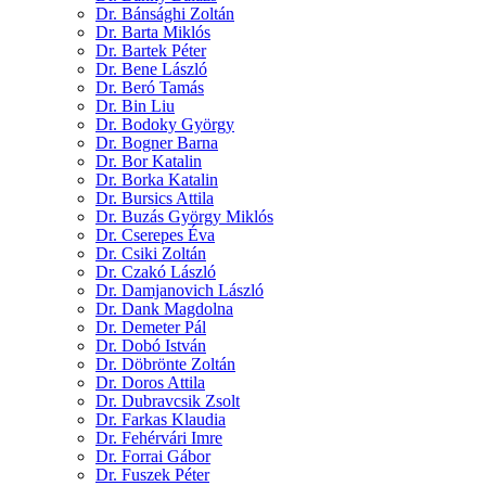
Dr. Bánsághi Zoltán
Dr. Barta Miklós
Dr. Bartek Péter
Dr. Bene László
Dr. Beró Tamás
Dr. Bin Liu
Dr. Bodoky György
Dr. Bogner Barna
Dr. Bor Katalin
Dr. Borka Katalin
Dr. Bursics Attila
Dr. Buzás György Miklós
Dr. Cserepes Éva
Dr. Csiki Zoltán
Dr. Czakó László
Dr. Damjanovich László
Dr. Dank Magdolna
Dr. Demeter Pál
Dr. Dobó István
Dr. Döbrönte Zoltán
Dr. Doros Attila
Dr. Dubravcsik Zsolt
Dr. Farkas Klaudia
Dr. Fehérvári Imre
Dr. Forrai Gábor
Dr. Fuszek Péter