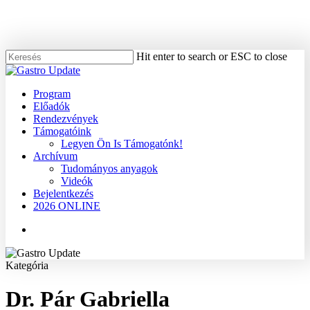
Skip
to
main
content
Hit enter to search or ESC to close
Close
Search
Menu
Program
Előadók
Rendezvények
Támogatóink
Legyen Ön Is Támogatónk!
Archívum
Tudományos anyagok
Videók
Bejelentkezés
2026 ONLINE
Menu
Kategória
Dr. Pár Gabriella