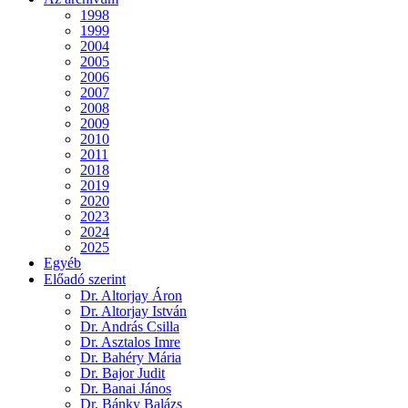
1998
1999
2004
2005
2006
2007
2008
2009
2010
2011
2018
2019
2020
2023
2024
2025
Egyéb
Előadó szerint
Dr. Altorjay Áron
Dr. Altorjay István
Dr. András Csilla
Dr. Asztalos Imre
Dr. Bahéry Mária
Dr. Bajor Judit
Dr. Banai János
Dr. Bánky Balázs