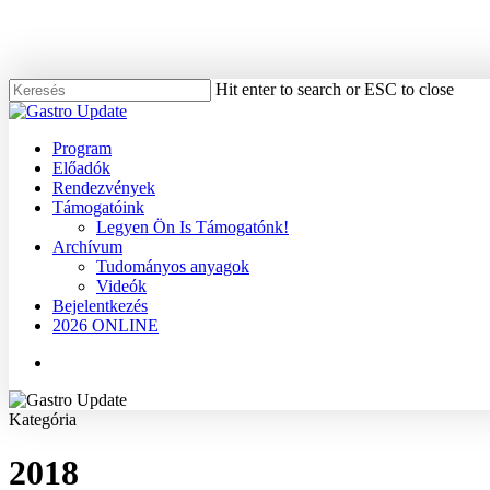
Skip
to
main
content
Hit enter to search or ESC to close
Close
Search
Menu
Program
Előadók
Rendezvények
Támogatóink
Legyen Ön Is Támogatónk!
Archívum
Tudományos anyagok
Videók
Bejelentkezés
2026 ONLINE
Menu
Kategória
2018