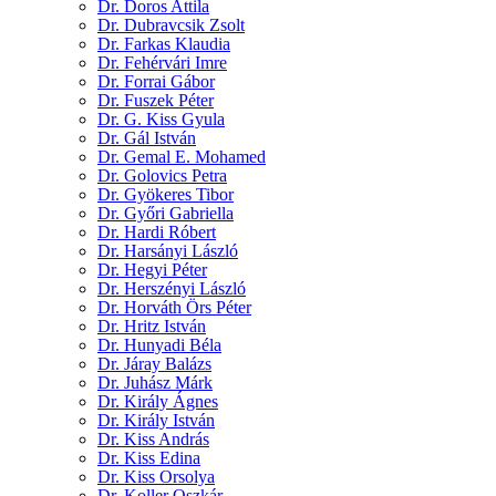
Dr. Doros Attila
Dr. Dubravcsik Zsolt
Dr. Farkas Klaudia
Dr. Fehérvári Imre
Dr. Forrai Gábor
Dr. Fuszek Péter
Dr. G. Kiss Gyula
Dr. Gál István
Dr. Gemal E. Mohamed
Dr. Golovics Petra
Dr. Gyökeres Tibor
Dr. Győri Gabriella
Dr. Hardi Róbert
Dr. Harsányi László
Dr. Hegyi Péter
Dr. Herszényi László
Dr. Horváth Örs Péter
Dr. Hritz István
Dr. Hunyadi Béla
Dr. Járay Balázs
Dr. Juhász Márk
Dr. Király Ágnes
Dr. Király István
Dr. Kiss András
Dr. Kiss Edina
Dr. Kiss Orsolya
Dr. Koller Oszkár