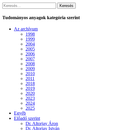
Keresés
Tudományos anyagok kategória szerint
Az archívum
1998
1999
2004
2005
2006
2007
2008
2009
2010
2011
2018
2019
2020
2023
2024
2025
Egyéb
Előadó szerint
Dr. Altorjay Áron
Dr. Altorjay István