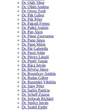
Dr. Oláh Tibor
Dr. Ollári Andrea
Dr. Orosz Zsolt
Dr. Pák Gábor
Dr. Pák Péter
Dr. Pakodi Ferenc
Dr. Palkó András
Dr. Pap Ákos
Dr. Pápai Zsuzsanna
Dr. Papp János
Dr. Papp Mária
Dr. Pár Gabriella
Dr. Paszt Attila
Dr. Pávics László
Dr. Pintér Tamás
Dr. Rácz István
Dr. Révész János
Dr. Rosztóczy András
Dr. Rudas Gábor
Dr. Ruszinkó Viktória
Dr. Sápy Péter
Dr. Sarlós Patrícia
Dr. Schaff Zsuzsa
Dr. Schwab Richárd
Dr. Sipőcz István
Dr. Szabó Endre