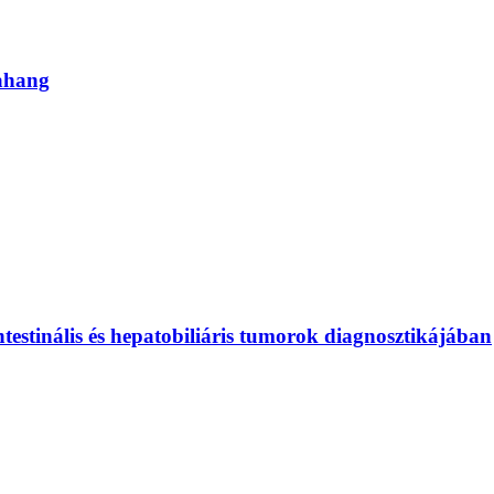
rahang
ntestinális és hepatobiliáris tumorok diagnosztikájában