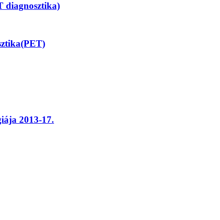
T diagnosztika)
osztika(PET)
giája 2013-17.