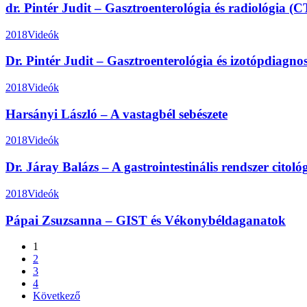
dr. Pintér Judit – Gasztroenterológia és radiológia (C
2018
Videók
Dr. Pintér Judit – Gasztroenterológia és izotópdiagn
2018
Videók
Harsányi László – A vastagbél sebészete
2018
Videók
Dr. Járay Balázs – A gastrointestinális rendszer citoló
2018
Videók
Pápai Zsuzsanna – GIST és Vékonybéldaganatok
1
2
3
4
Következő