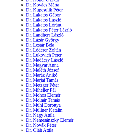
Dr. Kovács Márta
Dr. Kupcsulik Péter
Dr. Lakatos Gábor
Dr. Lakatos László
Dr. Lakatos Lóránt
Dr. Lakatos Péter László
Dr. Landherr László
Dr. Lázár György
Dr. Lestár Béla
Dr. Lóderer Zoltán
Dr. Lukovich Péter
Dr. Madácsy László
Dr. Magyar Anna
Dr. Maléth József
Dr. Maráz Anikó
Dr. Marjai Tamás
Dr. Metzger Péter
Dr. Miheller Pál
Dr. Mohos Elemér
Dr. Molnár Tamás
Dr. Mühl Dorottya
Dr. Müllner Katalin
Dr. Nagy Attila
Dr. Nemesánszky Elemér
Dr. Novák Péter
Dr. Oláh Attila