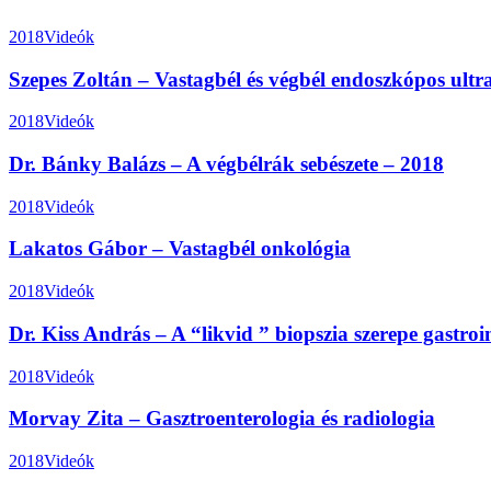
2018
Videók
Szepes Zoltán – Vastagbél és végbél endoszkópos ult
2018
Videók
Dr. Bánky Balázs – A végbélrák sebészete – 2018
2018
Videók
Lakatos Gábor – Vastagbél onkológia
2018
Videók
Dr. Kiss András – A “likvid ” biopszia szerepe gastroi
2018
Videók
Morvay Zita – Gasztroenterologia és radiologia
2018
Videók