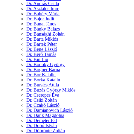
Dr. András Csilla
Dr. Asztalos Imre
Dr. Bahéry Mária
Dr. Bajor Judit
Dr. Banai János
Dr. Bánky Balázs
Dr. Bánsághi Zoltán
Dr. Barta Miklós
Dr. Bartek Péter
Dr. Bene László
Dr. Beró Tamás
Dr. Bin Liu
Dr. Bodoky György
Dr. Bogner Barna
Dr. Bor Katalin
Dr. Borka Katalin
Dr. Bursics Attila
Dr. Buzás György Miklós
Dr. Cserepes Éva
Dr. Csiki Zoltán
Dr. Czakó László
Dr. Damjanovich László
Dr. Dank Magdolna
Dr. Demeter Pál
Dr. Dobó István
Dr. Döbrönte Zoltán