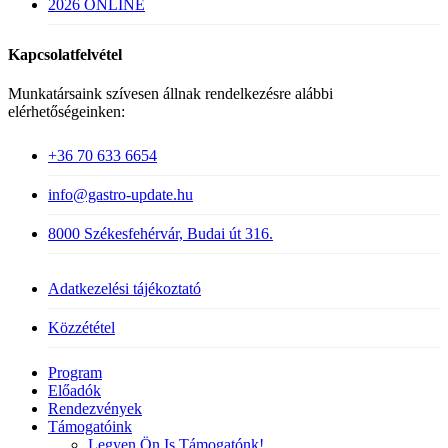
2026 ONLINE
Kapcsolatfelvétel
Munkatársaink szívesen állnak rendelkezésre alábbi
elérhetőségeinken:
+36 70 633 6654
info@gastro-update.hu
8000 Székesfehérvár, Budai út 316.
Adatkezelési tájékoztató
Közzététel
Close
Program
Menu
Előadók
Rendezvények
Támogatóink
Legyen Ön Is Támogatónk!