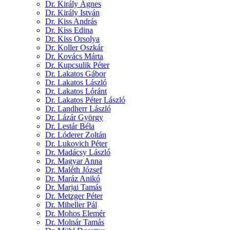
Dr. Király Ágnes
Dr. Király István
Dr. Kiss András
Dr. Kiss Edina
Dr. Kiss Orsolya
Dr. Koller Oszkár
Dr. Kovács Márta
Dr. Kupcsulik Péter
Dr. Lakatos Gábor
Dr. Lakatos László
Dr. Lakatos Lóránt
Dr. Lakatos Péter László
Dr. Landherr László
Dr. Lázár György
Dr. Lestár Béla
Dr. Lóderer Zoltán
Dr. Lukovich Péter
Dr. Madácsy László
Dr. Magyar Anna
Dr. Maléth József
Dr. Maráz Anikó
Dr. Marjai Tamás
Dr. Metzger Péter
Dr. Miheller Pál
Dr. Mohos Elemér
Dr. Molnár Tamás