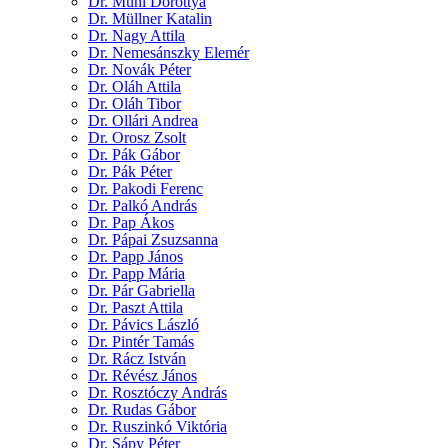
Dr. Mühl Dorottya
Dr. Müllner Katalin
Dr. Nagy Attila
Dr. Nemesánszky Elemér
Dr. Novák Péter
Dr. Oláh Attila
Dr. Oláh Tibor
Dr. Ollári Andrea
Dr. Orosz Zsolt
Dr. Pák Gábor
Dr. Pák Péter
Dr. Pakodi Ferenc
Dr. Palkó András
Dr. Pap Ákos
Dr. Pápai Zsuzsanna
Dr. Papp János
Dr. Papp Mária
Dr. Pár Gabriella
Dr. Paszt Attila
Dr. Pávics László
Dr. Pintér Tamás
Dr. Rácz István
Dr. Révész János
Dr. Rosztóczy András
Dr. Rudas Gábor
Dr. Ruszinkó Viktória
Dr. Sápy Péter