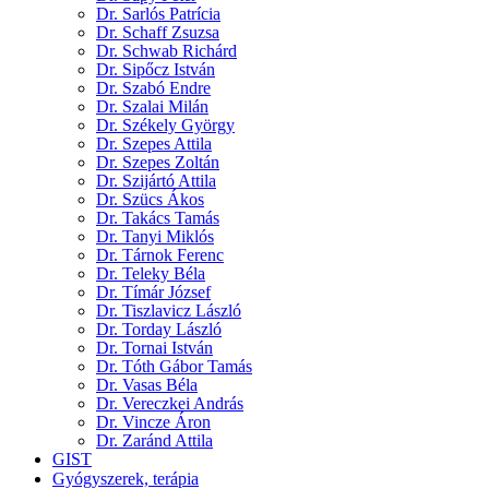
Dr. Sarlós Patrícia
Dr. Schaff Zsuzsa
Dr. Schwab Richárd
Dr. Sipőcz István
Dr. Szabó Endre
Dr. Szalai Milán
Dr. Székely György
Dr. Szepes Attila
Dr. Szepes Zoltán
Dr. Szijártó Attila
Dr. Szücs Ákos
Dr. Takács Tamás
Dr. Tanyi Miklós
Dr. Tárnok Ferenc
Dr. Teleky Béla
Dr. Tímár József
Dr. Tiszlavicz László
Dr. Torday László
Dr. Tornai István
Dr. Tóth Gábor Tamás
Dr. Vasas Béla
Dr. Vereczkei András
Dr. Vincze Áron
Dr. Zaránd Attila
GIST
Gyógyszerek, terápia