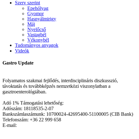
Szerv szerint
Epehólyag
Gyomor
Hasnyálmirigy
Máj
Nyelőcső
Vastagbél
Vékonybél
Tudományos anyagok
Videók
Gastro Update
Folyamatos szakmai fejlődés, interdisciplináris diszkusszió,
távoktatás és továbbképzés nemzetközi viszonylatban a
gasztroenterológiában.
Adó 1% Támogatási lehetőség:
Adószám: 18118535-2-07
Bankszámlaszámunk: 10700024-42695400-51100005 (CIB Bank)
Telefonszám: +36 22 999 658
E-mail: