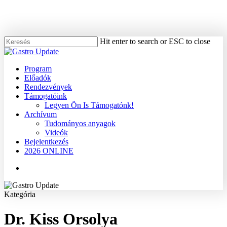
Skip
to
main
content
Hit enter to search or ESC to close
Close
Search
Menu
Program
Előadók
Rendezvények
Támogatóink
Legyen Ön Is Támogatónk!
Archívum
Tudományos anyagok
Videók
Bejelentkezés
2026 ONLINE
Menu
Kategória
Dr. Kiss Orsolya