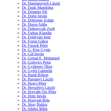
Dr. Damjanovich László
Dr. Dank Magdolna
Dr. Demeter Pál
Dr. Dobó István
Dr. Döbrönte Zoltán
Dr. Doros Attila
Dr. Dubravcsik Zsolt
Dr. Farkas Klaudia
Dr. Fehérvári Imre
Dr. Forrai Gábor
Dr. Fuszek Péter
Dr. G. Kiss Gyula
Dr. Gál István
Dr. Gemal E. Mohamed
Dr. Golovics Petra
Dr. Gyökeres Tibor
Dr. Győri Gabriella
Dr. Hardi Róbert
Dr. Harsányi László
Dr. Hegyi Péter
Dr. Herszényi László
Dr. Horváth Örs Péter
Dr. Hritz István
Dr. Hunyadi Béla
Dr. Járay Balázs
Dr. Juhász Márk