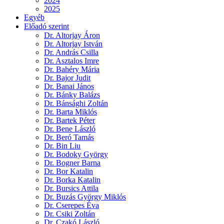
2024
2025
Egyéb
Előadó szerint
Dr. Altorjay Áron
Dr. Altorjay István
Dr. András Csilla
Dr. Asztalos Imre
Dr. Bahéry Mária
Dr. Bajor Judit
Dr. Banai János
Dr. Bánky Balázs
Dr. Bánsághi Zoltán
Dr. Barta Miklós
Dr. Bartek Péter
Dr. Bene László
Dr. Beró Tamás
Dr. Bin Liu
Dr. Bodoky György
Dr. Bogner Barna
Dr. Bor Katalin
Dr. Borka Katalin
Dr. Bursics Attila
Dr. Buzás György Miklós
Dr. Cserepes Éva
Dr. Csiki Zoltán
Dr. Czakó László