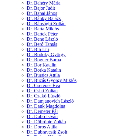
Dr. Bahéry Mária
Dr. Bajor Judit
Dr. Banai János
Dr. Bánky Balázs
Dr. Bánsághi Zoltán
Dr. Barta Miklós
Dr. Bartek Péter
Dr. Bene László
Dr. Beró Tamás
Dr. Bin Liu
Dr. Bodoky György
Dr. Bogner Barna
Dr. Bor Katalin
Dr. Borka Katalin
Dr. Bursics Attila
Dr. Buzás György Miklós
Dr. Cserepes Éva
Dr. Csiki Zoltán
Dr. Czakó László
Dr. Damjanovich László
Dr. Dank Magdolna
Dr. Demeter Pál
Dr. Dobó István
Dr. Döbrönte Zoltán
Dr. Doros Attila
Dr. Dubravcsik Zsolt