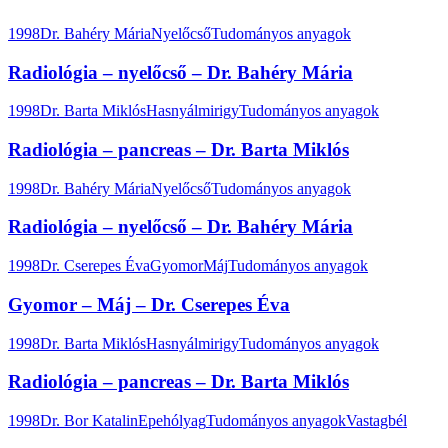
1998
Dr. Bahéry Mária
Nyelőcső
Tudományos anyagok
Radiológia – nyelőcső – Dr. Bahéry Mária
1998
Dr. Barta Miklós
Hasnyálmirigy
Tudományos anyagok
Radiológia – pancreas – Dr. Barta Miklós
1998
Dr. Bahéry Mária
Nyelőcső
Tudományos anyagok
Radiológia – nyelőcső – Dr. Bahéry Mária
1998
Dr. Cserepes Éva
Gyomor
Máj
Tudományos anyagok
Gyomor – Máj – Dr. Cserepes Éva
1998
Dr. Barta Miklós
Hasnyálmirigy
Tudományos anyagok
Radiológia – pancreas – Dr. Barta Miklós
1998
Dr. Bor Katalin
Epehólyag
Tudományos anyagok
Vastagbél