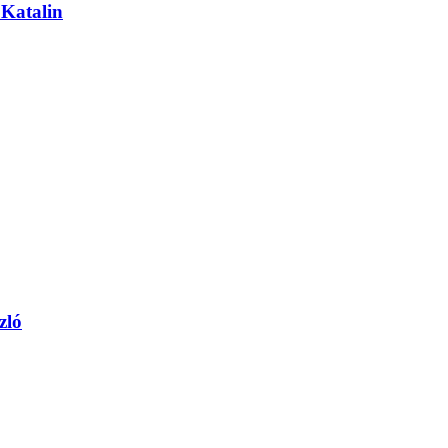
r Katalin
ló