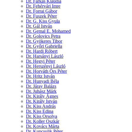
Dr. Farkas Klaudia
Dr. Fehérvári Imre
Dr. Forrai Gábor
Dr. Fuszek Péter
Dr. G. Kiss Gyula
Dr. Gál István
Dr. Gemal E. Mohamed
Dr. Golovics Petra
Dr. Gyökeres Tibor
Dr. Győri Gabriella
Dr. Hardi Róbert
Dr. Harsányi László
Dr. Hegyi Péter
Dr. Herszényi László
Dr. Horváth Örs Péter
Dr. Hritz István
Dr. Hunyadi Béla
Dr. Járay Balázs
Dr. Juhász Márk
Dr. Király Ágnes
Dr. Király István
Dr. Kiss András
Dr. Kiss Edina
Dr. Kiss Orsolya
Dr. Koller Oszkár
Dr. Kovács Márta
Dr. Kupcsulik Péter