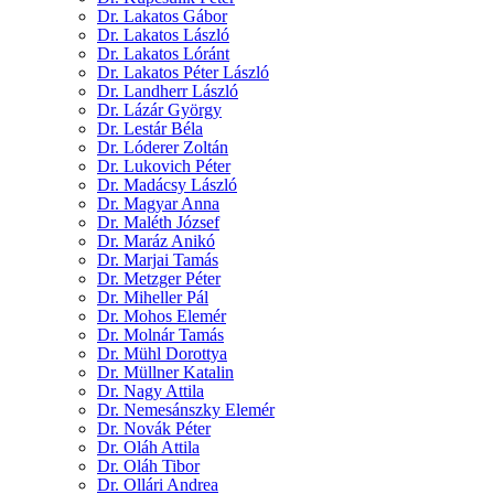
Dr. Lakatos Gábor
Dr. Lakatos László
Dr. Lakatos Lóránt
Dr. Lakatos Péter László
Dr. Landherr László
Dr. Lázár György
Dr. Lestár Béla
Dr. Lóderer Zoltán
Dr. Lukovich Péter
Dr. Madácsy László
Dr. Magyar Anna
Dr. Maléth József
Dr. Maráz Anikó
Dr. Marjai Tamás
Dr. Metzger Péter
Dr. Miheller Pál
Dr. Mohos Elemér
Dr. Molnár Tamás
Dr. Mühl Dorottya
Dr. Müllner Katalin
Dr. Nagy Attila
Dr. Nemesánszky Elemér
Dr. Novák Péter
Dr. Oláh Attila
Dr. Oláh Tibor
Dr. Ollári Andrea