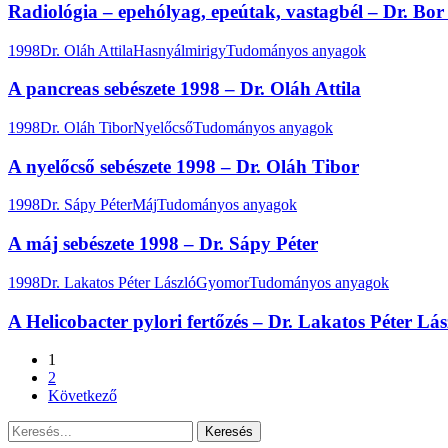
Radiológia – epehólyag, epeútak, vastagbél – Dr. Bo
1998
Dr. Oláh Attila
Hasnyálmirigy
Tudományos anyagok
A pancreas sebészete 1998 – Dr. Oláh Attila
1998
Dr. Oláh Tibor
Nyelőcső
Tudományos anyagok
A nyelőcső sebészete 1998 – Dr. Oláh Tibor
1998
Dr. Sápy Péter
Máj
Tudományos anyagok
A máj sebészete 1998 – Dr. Sápy Péter
1998
Dr. Lakatos Péter László
Gyomor
Tudományos anyagok
A Helicobacter pylori fertőzés – Dr. Lakatos Péter Lász
1
2
Következő
Keresés