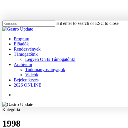
Skip
to
main
content
Hit enter to search or ESC to close
Close
Search
Menu
Program
Előadók
Rendezvények
Támogatóink
Legyen Ön Is Támogatónk!
Archívum
Tudományos anyagok
Videók
Bejelentkezés
2026 ONLINE
Menu
Kategória
1998