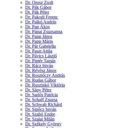
Dr. Orosz Zsolt
Dr. Pák Gábor
Dr. Pák Péter
Dr. Pakodi Ferenc
Dr. Palkó András
Dr. Pap Ákos
Dr. Pápai Zsuzsanna
Dr. Papp János
Dr. Papp Mária
Dr. Pár Gabriella
Dr. Paszt Attila
Dr. Pávics László
Dr. Pintér Tamás
Dr. Rácz István
Dr. Révész János
Dr. Rosztóczy András
Dr. Rudas Gábor
Dr. Ruszinkó Viktória
Dr. Sápy Péter
Dr. Sarlós Patrícia
Dr. Schaff Zsuzsa
Dr. Schwab Richárd
Dr. Sipőcz István
Dr. Szabó Endre
Dr. Szalai Milán
Dr. Székely György