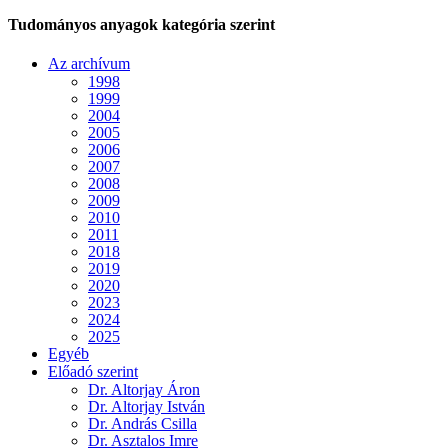
Tudományos anyagok kategória szerint
Az archívum
1998
1999
2004
2005
2006
2007
2008
2009
2010
2011
2018
2019
2020
2023
2024
2025
Egyéb
Előadó szerint
Dr. Altorjay Áron
Dr. Altorjay István
Dr. András Csilla
Dr. Asztalos Imre