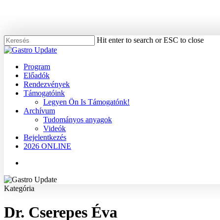
Skip
to
main
content
Hit enter to search or ESC to close
Close
Search
Menu
Program
Előadók
Rendezvények
Támogatóink
Legyen Ön Is Támogatónk!
Archívum
Tudományos anyagok
Videók
Bejelentkezés
2026 ONLINE
Menu
Kategória
Dr. Cserepes Éva