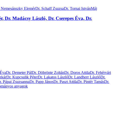
. Nemesánszky Elemér
Dr. Schaff Zsuzsa
Dr. Tornai István
Máj
r, Dr. Madácsy László, Dr. Cserepes Éva, Dr.
 Éva
Dr. Demeter Pál
Dr. Döbrönte Zoltán
Dr. Doros Attila
Dr. Fehérvári
zkár
Dr. Kupcsulik Péter
Dr. Lakatos László
Dr. Landherr László
Dr.
r. Pápai Zsuzsanna
Dr. Papp János
Dr. Paszt Attila
Dr. Pintér Tamás
Dr.
ományos anyagok