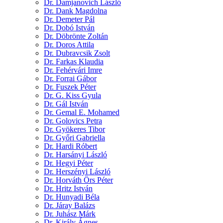
Dr. Damjanovich László
Dr. Dank Magdolna
Dr. Demeter Pál
Dr. Dobó István
Dr. Döbrönte Zoltán
Dr. Doros Attila
Dr. Dubravcsik Zsolt
Dr. Farkas Klaudia
Dr. Fehérvári Imre
Dr. Forrai Gábor
Dr. Fuszek Péter
Dr. G. Kiss Gyula
Dr. Gál István
Dr. Gemal E. Mohamed
Dr. Golovics Petra
Dr. Gyökeres Tibor
Dr. Győri Gabriella
Dr. Hardi Róbert
Dr. Harsányi László
Dr. Hegyi Péter
Dr. Herszényi László
Dr. Horváth Örs Péter
Dr. Hritz István
Dr. Hunyadi Béla
Dr. Járay Balázs
Dr. Juhász Márk
Dr. Király Ágnes