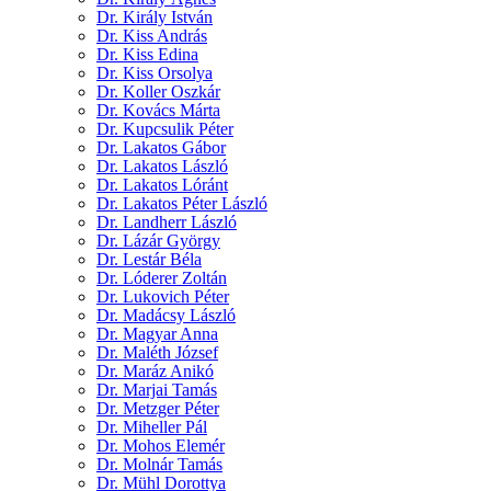
Dr. Király István
Dr. Kiss András
Dr. Kiss Edina
Dr. Kiss Orsolya
Dr. Koller Oszkár
Dr. Kovács Márta
Dr. Kupcsulik Péter
Dr. Lakatos Gábor
Dr. Lakatos László
Dr. Lakatos Lóránt
Dr. Lakatos Péter László
Dr. Landherr László
Dr. Lázár György
Dr. Lestár Béla
Dr. Lóderer Zoltán
Dr. Lukovich Péter
Dr. Madácsy László
Dr. Magyar Anna
Dr. Maléth József
Dr. Maráz Anikó
Dr. Marjai Tamás
Dr. Metzger Péter
Dr. Miheller Pál
Dr. Mohos Elemér
Dr. Molnár Tamás
Dr. Mühl Dorottya