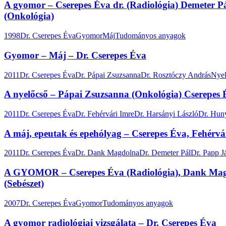
A gyomor – Cserepes Éva dr. (Radiológia) Demeter Pál
(Onkológia)
1998
Dr. Cserepes Éva
Gyomor
Máj
Tudományos anyagok
Gyomor – Máj – Dr. Cserepes Éva
2011
Dr. Cserepes Éva
Dr. Pápai Zsuzsanna
Dr. Rosztóczy András
Nyel
A nyelőcső – Pápai Zsuzsanna (Onkológia) Cserepes Év
2011
Dr. Cserepes Éva
Dr. Fehérvári Imre
Dr. Harsányi László
Dr. Hun
A máj, epeutak és epehólyag – Cserepes Éva, Fehérvá
2011
Dr. Cserepes Éva
Dr. Dank Magdolna
Dr. Demeter Pál
Dr. Papp J
A GYOMOR – Cserepes Éva (Radiológia), Dank Magdol
(Sebészet)
2007
Dr. Cserepes Éva
Gyomor
Tudományos anyagok
A gyomor radiológiai vizsgálata – Dr. Cserepes Éva