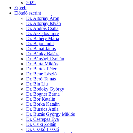
2025
Egyéb
Előadó szerint
Dr. Altorjay Áron
Dr. Altorjay István
Dr. András Csilla
Dr. Asztalos Imre
Dr. Bahéry Mária
Dr. Bajor Judit
Dr. Banai János
Dr. Bánky Balázs
Dr. Bánsághi Zoltán
Dr. Barta Miklós
Dr. Bartek Péter
Dr. Bene László
Dr. Beró Tamás
Dr. Bin Liu
Dr. Bodoky György
Dr. Bogner Barna
Dr. Bor Katalin
Dr. Borka Katalin
Dr. Bursics Attila
Dr. Buzás György Miklós
Dr. Cserepes Éva
Dr. Csiki Zoltán
Dr. Czakó László