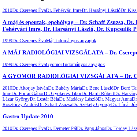
2010
Dr. Cserepes Éva
Dr. Fehérvári Imre
Dr. Harsányi László
Dr. Kiss
A máj és epeutak, epehólyag – Dr. Schaff Zsuzsa, Dr.
Fehérvári Imre, Dr. Harsányi László, Dr. Kupcsulik P
1999
Dr. Cserepes Éva
Máj
Tudományos anyagok
A MÁJ RADIOLÓGIAI VIZSGÁLATA – Dr. Cserepe
1999
Dr. Cserepes Éva
Gyomor
Tudományos anyagok
A GYOMOR RADIOLÓGIAI VIZSGÁLATA – Dr. Cs
2010
Dr. Altorjay István
Dr. Bahéry Mária
Dr. Bene László
Dr. Beró T
Imre
Dr. Forrai Gábor
Dr. Gyökeres Tibor
Dr. Hardi Róbert
Dr. Harsány
Lázár György
Dr. Lestár Béla
Dr. Madácsy László
Dr. Magyar Anna
Dr
Rosztóczy András
Dr. Schaff Zsuzsa
Dr. Székely György
Dr. Tímár Jó
Gastro Update 2010
2010
Dr. Cserepes Éva
Dr. Demeter Pál
Dr. Papp János
Dr. Torday Lás