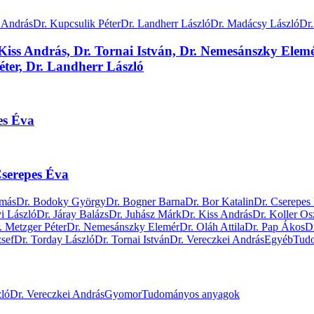
 András
Dr. Kupcsulik Péter
Dr. Landherr László
Dr. Madácsy László
Dr
 Kiss András, Dr. Tornai István, Dr. Nemesánszky Elemé
éter, Dr. Landherr László
s Éva
erepes Éva
amás
Dr. Bodoky György
Dr. Bogner Barna
Dr. Bor Katalin
Dr. Cserepes
i László
Dr. Járay Balázs
Dr. Juhász Márk
Dr. Kiss András
Dr. Koller Os
. Metzger Péter
Dr. Nemesánszky Elemér
Dr. Oláh Attila
Dr. Pap Ákos
D
zsef
Dr. Torday László
Dr. Tornai István
Dr. Vereczkei András
Egyéb
Tud
zló
Dr. Vereczkei András
Gyomor
Tudományos anyagok