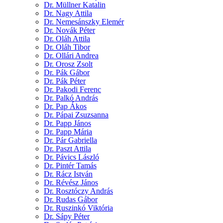
Dr. Müllner Katalin
Dr. Nagy Attila
Dr. Nemesánszky Elemér
Dr. Novák Péter
Dr. Oláh Attila
Dr. Oláh Tibor
Dr. Ollári Andrea
Dr. Orosz Zsolt
Dr. Pák Gábor
Dr. Pák Péter
Dr. Pakodi Ferenc
Dr. Palkó András
Dr. Pap Ákos
Dr. Pápai Zsuzsanna
Dr. Papp János
Dr. Papp Mária
Dr. Pár Gabriella
Dr. Paszt Attila
Dr. Pávics László
Dr. Pintér Tamás
Dr. Rácz István
Dr. Révész János
Dr. Rosztóczy András
Dr. Rudas Gábor
Dr. Ruszinkó Viktória
Dr. Sápy Péter