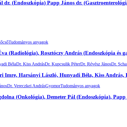
 dr. (Endoszkópia) Papp János dr. (Gasztroenterológia)
őcső
Tudományos anyagok
a (Radiológia), Rosztóczy András (Endoszkópia és gasz
yadi Béla
Dr. Kiss András
Dr. Kupcsulik Péter
Dr. Révész János
Dr. Scha
ri Imre, Harsányi László, Hunyadi Béla, Kiss András, 
ános
Dr. Vereczkei András
Gyomor
Tudományos anyagok
na (Onkológia), Demeter Pál (Endoszkópia), Papp Já