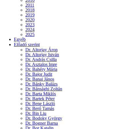
2010
2011
2018
2019
2020
2023
2024
2025
Egyéb
Előadó szerint
Dr. Altorjay Áron
Dr. Altorjay István
Dr. András Csilla
Dr. Asztalos Imre
Dr. Bahéry Mária
Dr. Bajor Judit
Dr. Banai János
Dr. Bánky Balázs
Dr. Bánsághi Zoltán
Dr. Barta Miklós
Dr. Bartek Péter
Dr. Bene László
Dr. Beró Tamás
Dr. Bin Liu
Dr. Bodoky György
Dr. Bogner Barna
Dr. Bor Katalin