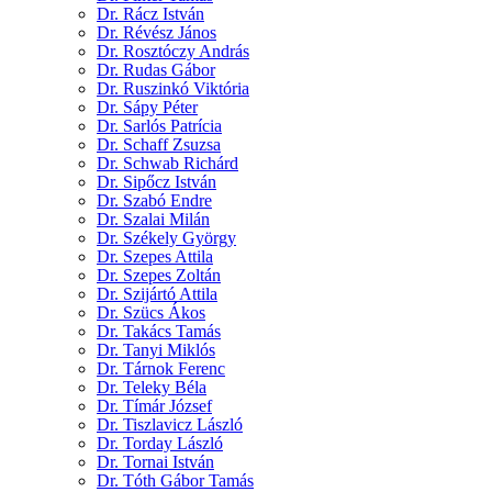
Dr. Rácz István
Dr. Révész János
Dr. Rosztóczy András
Dr. Rudas Gábor
Dr. Ruszinkó Viktória
Dr. Sápy Péter
Dr. Sarlós Patrícia
Dr. Schaff Zsuzsa
Dr. Schwab Richárd
Dr. Sipőcz István
Dr. Szabó Endre
Dr. Szalai Milán
Dr. Székely György
Dr. Szepes Attila
Dr. Szepes Zoltán
Dr. Szijártó Attila
Dr. Szücs Ákos
Dr. Takács Tamás
Dr. Tanyi Miklós
Dr. Tárnok Ferenc
Dr. Teleky Béla
Dr. Tímár József
Dr. Tiszlavicz László
Dr. Torday László
Dr. Tornai István
Dr. Tóth Gábor Tamás