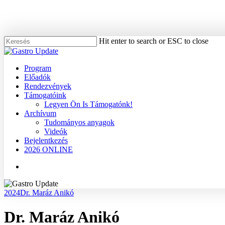
Skip
to
main
content
Hit enter to search or ESC to close
Close
Search
Menu
Program
Előadók
Rendezvények
Támogatóink
Legyen Ön Is Támogatónk!
Archívum
Tudományos anyagok
Videók
Bejelentkezés
2026 ONLINE
Menu
2024
Dr. Maráz Anikó
Dr. Maráz Anikó