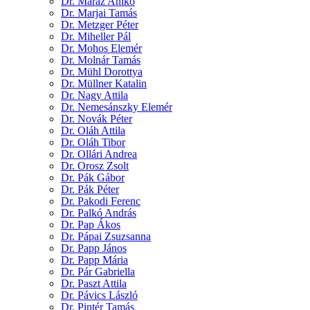
Dr. Maráz Anikó
Dr. Marjai Tamás
Dr. Metzger Péter
Dr. Miheller Pál
Dr. Mohos Elemér
Dr. Molnár Tamás
Dr. Mühl Dorottya
Dr. Müllner Katalin
Dr. Nagy Attila
Dr. Nemesánszky Elemér
Dr. Novák Péter
Dr. Oláh Attila
Dr. Oláh Tibor
Dr. Ollári Andrea
Dr. Orosz Zsolt
Dr. Pák Gábor
Dr. Pák Péter
Dr. Pakodi Ferenc
Dr. Palkó András
Dr. Pap Ákos
Dr. Pápai Zsuzsanna
Dr. Papp János
Dr. Papp Mária
Dr. Pár Gabriella
Dr. Paszt Attila
Dr. Pávics László
Dr. Pintér Tamás