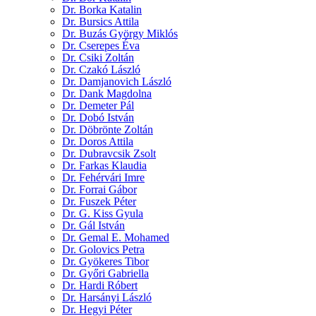
Dr. Borka Katalin
Dr. Bursics Attila
Dr. Buzás György Miklós
Dr. Cserepes Éva
Dr. Csiki Zoltán
Dr. Czakó László
Dr. Damjanovich László
Dr. Dank Magdolna
Dr. Demeter Pál
Dr. Dobó István
Dr. Döbrönte Zoltán
Dr. Doros Attila
Dr. Dubravcsik Zsolt
Dr. Farkas Klaudia
Dr. Fehérvári Imre
Dr. Forrai Gábor
Dr. Fuszek Péter
Dr. G. Kiss Gyula
Dr. Gál István
Dr. Gemal E. Mohamed
Dr. Golovics Petra
Dr. Gyökeres Tibor
Dr. Győri Gabriella
Dr. Hardi Róbert
Dr. Harsányi László
Dr. Hegyi Péter