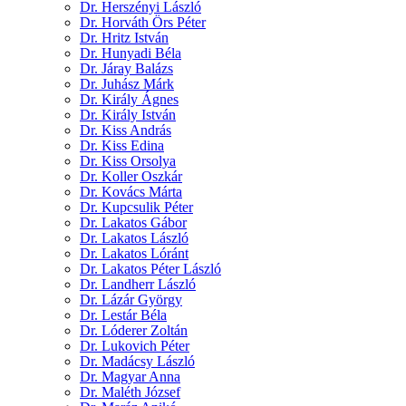
Dr. Herszényi László
Dr. Horváth Örs Péter
Dr. Hritz István
Dr. Hunyadi Béla
Dr. Járay Balázs
Dr. Juhász Márk
Dr. Király Ágnes
Dr. Király István
Dr. Kiss András
Dr. Kiss Edina
Dr. Kiss Orsolya
Dr. Koller Oszkár
Dr. Kovács Márta
Dr. Kupcsulik Péter
Dr. Lakatos Gábor
Dr. Lakatos László
Dr. Lakatos Lóránt
Dr. Lakatos Péter László
Dr. Landherr László
Dr. Lázár György
Dr. Lestár Béla
Dr. Lóderer Zoltán
Dr. Lukovich Péter
Dr. Madácsy László
Dr. Magyar Anna
Dr. Maléth József