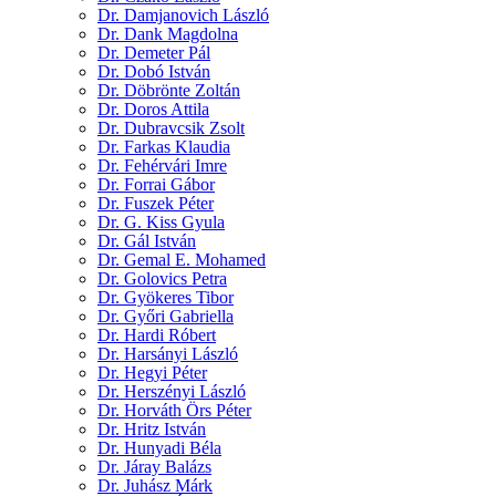
Dr. Damjanovich László
Dr. Dank Magdolna
Dr. Demeter Pál
Dr. Dobó István
Dr. Döbrönte Zoltán
Dr. Doros Attila
Dr. Dubravcsik Zsolt
Dr. Farkas Klaudia
Dr. Fehérvári Imre
Dr. Forrai Gábor
Dr. Fuszek Péter
Dr. G. Kiss Gyula
Dr. Gál István
Dr. Gemal E. Mohamed
Dr. Golovics Petra
Dr. Gyökeres Tibor
Dr. Győri Gabriella
Dr. Hardi Róbert
Dr. Harsányi László
Dr. Hegyi Péter
Dr. Herszényi László
Dr. Horváth Örs Péter
Dr. Hritz István
Dr. Hunyadi Béla
Dr. Járay Balázs
Dr. Juhász Márk