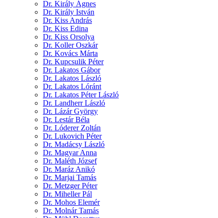
Dr. Király Ágnes
Dr. Király István
Dr. Kiss András
Dr. Kiss Edina
Dr. Kiss Orsolya
Dr. Koller Oszkár
Dr. Kovács Márta
Dr. Kupcsulik Péter
Dr. Lakatos Gábor
Dr. Lakatos László
Dr. Lakatos Lóránt
Dr. Lakatos Péter László
Dr. Landherr László
Dr. Lázár György
Dr. Lestár Béla
Dr. Lóderer Zoltán
Dr. Lukovich Péter
Dr. Madácsy László
Dr. Magyar Anna
Dr. Maléth József
Dr. Maráz Anikó
Dr. Marjai Tamás
Dr. Metzger Péter
Dr. Miheller Pál
Dr. Mohos Elemér
Dr. Molnár Tamás