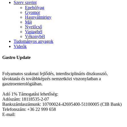
Szerv szerint
Epehólyag
Gyomor
Hasnyálmirigy
Máj
Nyelőcső
Vastagbél
Vékonybél
Tudományos anyagok
Videók
Gastro Update
Folyamatos szakmai fejlődés, interdisciplináris diszkusszió,
távoktatás és továbbképzés nemzetközi viszonylatban a
gasztroenterológiában.
Adó 1% Támogatási lehetőség:
Adószám: 18118535-2-07
Bankszámlaszámunk: 10700024-42695400-51100005 (CIB Bank)
Telefonszám: +36 22 999 658
E-mail: