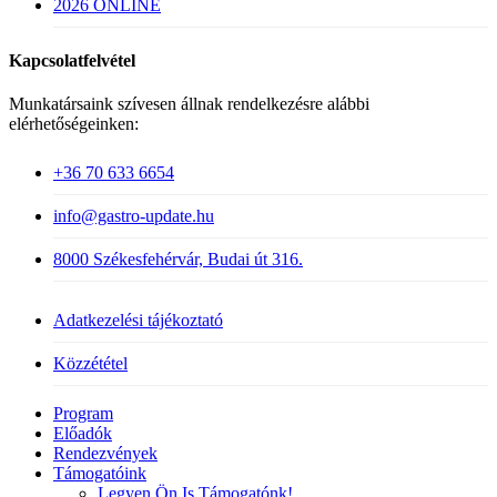
2026 ONLINE
Kapcsolatfelvétel
Munkatársaink szívesen állnak rendelkezésre alábbi
elérhetőségeinken:
+36 70 633 6654
info@gastro-update.hu
8000 Székesfehérvár, Budai út 316.
Adatkezelési tájékoztató
Közzététel
Close
Program
Menu
Előadók
Rendezvények
Támogatóink
Legyen Ön Is Támogatónk!