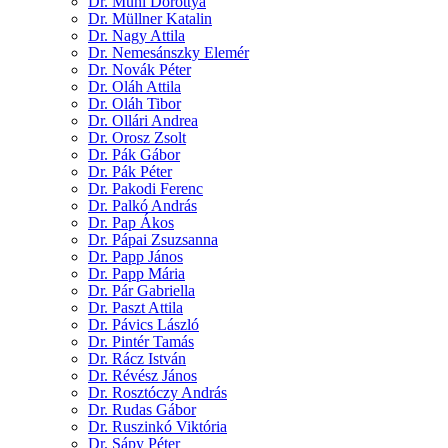
Dr. Mühl Dorottya
Dr. Müllner Katalin
Dr. Nagy Attila
Dr. Nemesánszky Elemér
Dr. Novák Péter
Dr. Oláh Attila
Dr. Oláh Tibor
Dr. Ollári Andrea
Dr. Orosz Zsolt
Dr. Pák Gábor
Dr. Pák Péter
Dr. Pakodi Ferenc
Dr. Palkó András
Dr. Pap Ákos
Dr. Pápai Zsuzsanna
Dr. Papp János
Dr. Papp Mária
Dr. Pár Gabriella
Dr. Paszt Attila
Dr. Pávics László
Dr. Pintér Tamás
Dr. Rácz István
Dr. Révész János
Dr. Rosztóczy András
Dr. Rudas Gábor
Dr. Ruszinkó Viktória
Dr. Sápy Péter