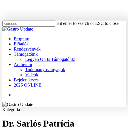
Skip
to
main
content
Hit enter to search or ESC to close
Close
Search
Menu
Program
Előadók
Rendezvények
Támogatóink
Legyen Ön Is Támogatónk!
Archívum
Tudományos anyagok
Videók
Bejelentkezés
2026 ONLINE
Menu
Kategória
Dr. Sarlós Patrícia