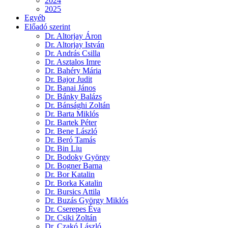
2024
2025
Egyéb
Előadó szerint
Dr. Altorjay Áron
Dr. Altorjay István
Dr. András Csilla
Dr. Asztalos Imre
Dr. Bahéry Mária
Dr. Bajor Judit
Dr. Banai János
Dr. Bánky Balázs
Dr. Bánsághi Zoltán
Dr. Barta Miklós
Dr. Bartek Péter
Dr. Bene László
Dr. Beró Tamás
Dr. Bin Liu
Dr. Bodoky György
Dr. Bogner Barna
Dr. Bor Katalin
Dr. Borka Katalin
Dr. Bursics Attila
Dr. Buzás György Miklós
Dr. Cserepes Éva
Dr. Csiki Zoltán
Dr. Czakó László