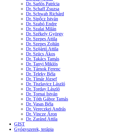
Dr. Sarlós Patrícia
Dr. Schaff Zsuzsa
Dr. Schwab Richárd
Dr. Sipőcz István
Dr. Szabó Endre
Dr. Szalai Milán
Dr. Székely György
Dr. Szepes Attila
Dr. Szepes Zoltán
Dr. Szijártó Attila
Dr. Szücs Ákos
Dr. Takács Tamás
Dr. Tanyi Miklós
Dr. Tárnok Ferenc
Dr. Teleky Béla
Dr. Tímár József
Dr. Tiszlavicz László
Dr. Torday László
Dr. Tornai István
Dr. Tóth Gábor Tamás
Dr. Vasas Béla
Dr. Vereczkei András
Dr. Vincze Áron
Dr. Zaránd Attila
GIST
Gyógyszerek, terápia