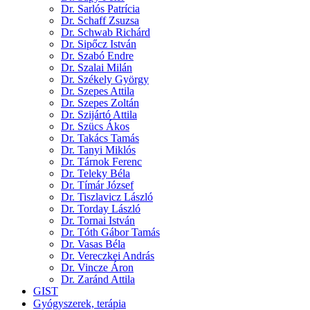
Dr. Sarlós Patrícia
Dr. Schaff Zsuzsa
Dr. Schwab Richárd
Dr. Sipőcz István
Dr. Szabó Endre
Dr. Szalai Milán
Dr. Székely György
Dr. Szepes Attila
Dr. Szepes Zoltán
Dr. Szijártó Attila
Dr. Szücs Ákos
Dr. Takács Tamás
Dr. Tanyi Miklós
Dr. Tárnok Ferenc
Dr. Teleky Béla
Dr. Tímár József
Dr. Tiszlavicz László
Dr. Torday László
Dr. Tornai István
Dr. Tóth Gábor Tamás
Dr. Vasas Béla
Dr. Vereczkei András
Dr. Vincze Áron
Dr. Zaránd Attila
GIST
Gyógyszerek, terápia