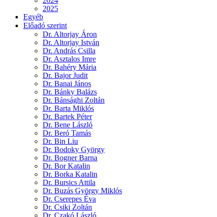
2024
2025
Egyéb
Előadó szerint
Dr. Altorjay Áron
Dr. Altorjay István
Dr. András Csilla
Dr. Asztalos Imre
Dr. Bahéry Mária
Dr. Bajor Judit
Dr. Banai János
Dr. Bánky Balázs
Dr. Bánsághi Zoltán
Dr. Barta Miklós
Dr. Bartek Péter
Dr. Bene László
Dr. Beró Tamás
Dr. Bin Liu
Dr. Bodoky György
Dr. Bogner Barna
Dr. Bor Katalin
Dr. Borka Katalin
Dr. Bursics Attila
Dr. Buzás György Miklós
Dr. Cserepes Éva
Dr. Csiki Zoltán
Dr. Czakó László