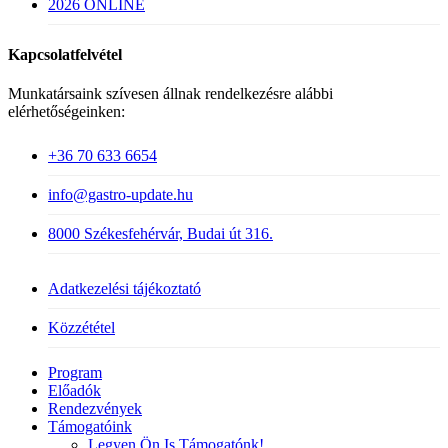
2026 ONLINE
Kapcsolatfelvétel
Munkatársaink szívesen állnak rendelkezésre alábbi
elérhetőségeinken:
+36 70 633 6654
info@gastro-update.hu
8000 Székesfehérvár, Budai út 316.
Adatkezelési tájékoztató
Közzététel
Close
Program
Menu
Előadók
Rendezvények
Támogatóink
Legyen Ön Is Támogatónk!