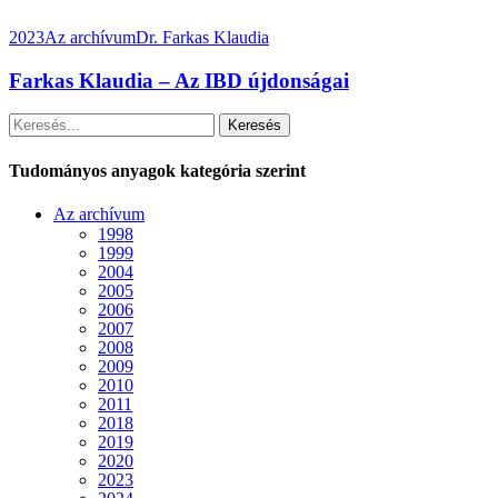
2023
Az archívum
Dr. Farkas Klaudia
Farkas Klaudia – Az IBD újdonságai
Keresés
Tudományos anyagok kategória szerint
Az archívum
1998
1999
2004
2005
2006
2007
2008
2009
2010
2011
2018
2019
2020
2023