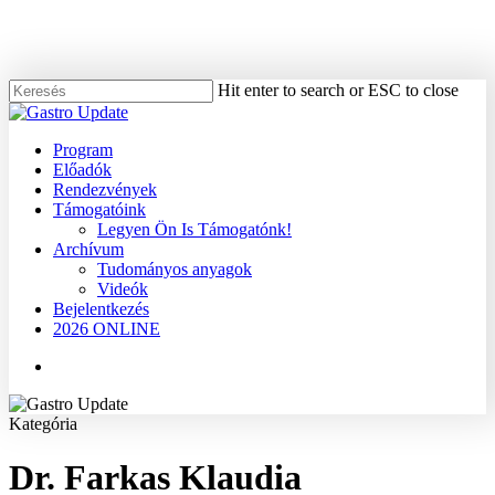
Skip
to
main
content
Hit enter to search or ESC to close
Close
Search
Menu
Program
Előadók
Rendezvények
Támogatóink
Legyen Ön Is Támogatónk!
Archívum
Tudományos anyagok
Videók
Bejelentkezés
2026 ONLINE
Menu
Kategória
Dr. Farkas Klaudia