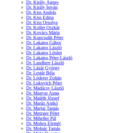
Dr. Király Ágnes
Dr. Király István
Dr. Kiss András
Dr. Kiss Edina
Dr. Kiss Orsolya
Dr. Koller Oszkár
Dr. Kovács Márta
Dr. Kupcsulik Péter
Dr. Lakatos Gábor
Dr. Lakatos László
Dr. Lakatos Lóránt
Dr. Lakatos Péter László
Dr. Landherr László
Dr. Lázár György
Dr. Lestár Béla
Dr. Lóderer Zoltán
Dr. Lukovich Péter
Dr. Madácsy László
Dr. Magyar Anna
Dr. Maléth József
Dr. Maráz Anikó
Dr. Marjai Tamás
Dr. Metzger Péter
Dr. Miheller Pál
Dr. Mohos Elemér
Dr. Molnár Tamás