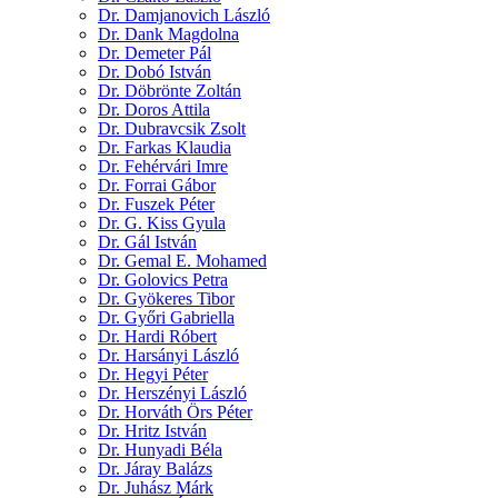
Dr. Damjanovich László
Dr. Dank Magdolna
Dr. Demeter Pál
Dr. Dobó István
Dr. Döbrönte Zoltán
Dr. Doros Attila
Dr. Dubravcsik Zsolt
Dr. Farkas Klaudia
Dr. Fehérvári Imre
Dr. Forrai Gábor
Dr. Fuszek Péter
Dr. G. Kiss Gyula
Dr. Gál István
Dr. Gemal E. Mohamed
Dr. Golovics Petra
Dr. Gyökeres Tibor
Dr. Győri Gabriella
Dr. Hardi Róbert
Dr. Harsányi László
Dr. Hegyi Péter
Dr. Herszényi László
Dr. Horváth Örs Péter
Dr. Hritz István
Dr. Hunyadi Béla
Dr. Járay Balázs
Dr. Juhász Márk