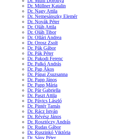
Dr. Mühl Dorottya
Dr. Müllner Katalin
Dr. Nagy Attila
Dr. Nemesánszky Elemér
Dr. Novák Péter
Dr. Oláh Attila
Dr. Oláh Tibor
Dr. Ollári Andrea
Dr. Orosz Zsolt
Dr. Pák Gábor
Dr. Pák Péter
Dr. Pakodi Ferenc
Dr. Palkó András
Dr. Pap Ákos
Dr. Pápai Zsuzsanna
Dr. Papp János
Dr. Papp Mária
Dr. Pár Gabriella
Dr. Paszt Attila
Dr. Pávics László
Dr. Pintér Tamás
Dr. Rácz István
Dr. Révész János
Dr. Rosztóczy András
Dr. Rudas Gábor
Dr. Ruszinkó Viktória
Dr. Sápy Péter