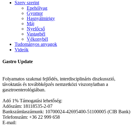
Szerv szerint
Epehólyag
Gyomor
Hasnyálmirigy
Máj
Nyelőcső
Vastagbél
Vékonybél
Tudományos anyagok
Videók
Gastro Update
Folyamatos szakmai fejlődés, interdisciplináris diszkusszió,
távoktatás és továbbképzés nemzetközi viszonylatban a
gasztroenterológiában.
Adó 1% Támogatási lehetőség:
Adószám: 18118535-2-07
Bankszámlaszámunk: 10700024-42695400-51100005 (CIB Bank)
Telefonszám: +36 22 999 658
E-mail: