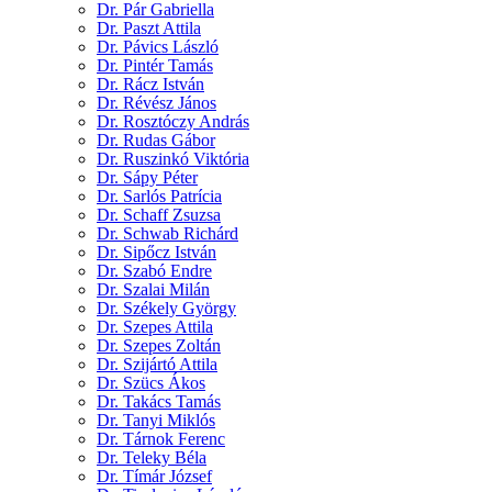
Dr. Pár Gabriella
Dr. Paszt Attila
Dr. Pávics László
Dr. Pintér Tamás
Dr. Rácz István
Dr. Révész János
Dr. Rosztóczy András
Dr. Rudas Gábor
Dr. Ruszinkó Viktória
Dr. Sápy Péter
Dr. Sarlós Patrícia
Dr. Schaff Zsuzsa
Dr. Schwab Richárd
Dr. Sipőcz István
Dr. Szabó Endre
Dr. Szalai Milán
Dr. Székely György
Dr. Szepes Attila
Dr. Szepes Zoltán
Dr. Szijártó Attila
Dr. Szücs Ákos
Dr. Takács Tamás
Dr. Tanyi Miklós
Dr. Tárnok Ferenc
Dr. Teleky Béla
Dr. Tímár József