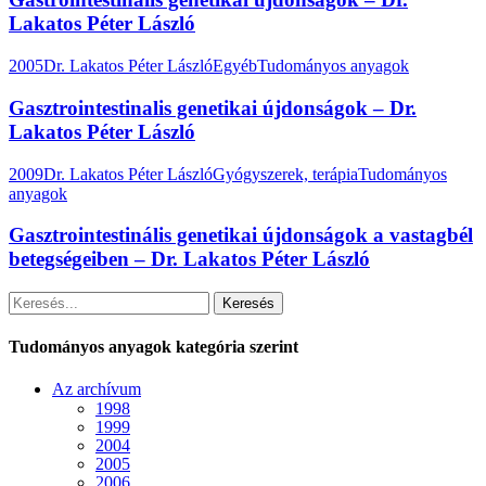
Lakatos Péter László
2005
Dr. Lakatos Péter László
Egyéb
Tudományos anyagok
Gasztrointestinalis genetikai újdonságok – Dr.
Lakatos Péter László
2009
Dr. Lakatos Péter László
Gyógyszerek, terápia
Tudományos
anyagok
Gasztrointestinális genetikai újdonságok a vastagbél
betegségeiben – Dr. Lakatos Péter László
Keresés
Tudományos anyagok kategória szerint
Az archívum
1998
1999
2004
2005
2006