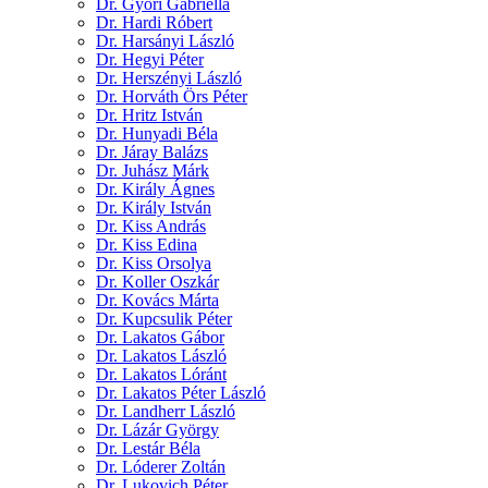
Dr. Győri Gabriella
Dr. Hardi Róbert
Dr. Harsányi László
Dr. Hegyi Péter
Dr. Herszényi László
Dr. Horváth Örs Péter
Dr. Hritz István
Dr. Hunyadi Béla
Dr. Járay Balázs
Dr. Juhász Márk
Dr. Király Ágnes
Dr. Király István
Dr. Kiss András
Dr. Kiss Edina
Dr. Kiss Orsolya
Dr. Koller Oszkár
Dr. Kovács Márta
Dr. Kupcsulik Péter
Dr. Lakatos Gábor
Dr. Lakatos László
Dr. Lakatos Lóránt
Dr. Lakatos Péter László
Dr. Landherr László
Dr. Lázár György
Dr. Lestár Béla
Dr. Lóderer Zoltán
Dr. Lukovich Péter