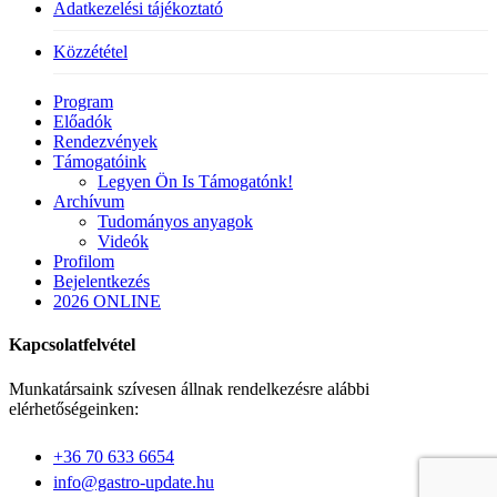
Adatkezelési tájékoztató
Közzététel
Close
Program
Menu
Előadók
Rendezvények
Támogatóink
Legyen Ön Is Támogatónk!
Archívum
Tudományos anyagok
Videók
Profilom
Bejelentkezés
2026 ONLINE
Kapcsolatfelvétel
Munkatársaink szívesen állnak rendelkezésre alábbi
elérhetőségeinken:
+36 70 633 6654
info@gastro-update.hu