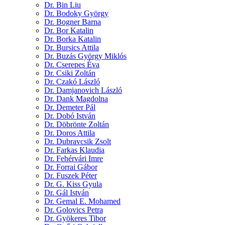
Dr. Bin Liu
Dr. Bodoky György
Dr. Bogner Barna
Dr. Bor Katalin
Dr. Borka Katalin
Dr. Bursics Attila
Dr. Buzás György Miklós
Dr. Cserepes Éva
Dr. Csiki Zoltán
Dr. Czakó László
Dr. Damjanovich László
Dr. Dank Magdolna
Dr. Demeter Pál
Dr. Dobó István
Dr. Döbrönte Zoltán
Dr. Doros Attila
Dr. Dubravcsik Zsolt
Dr. Farkas Klaudia
Dr. Fehérvári Imre
Dr. Forrai Gábor
Dr. Fuszek Péter
Dr. G. Kiss Gyula
Dr. Gál István
Dr. Gemal E. Mohamed
Dr. Golovics Petra
Dr. Gyökeres Tibor