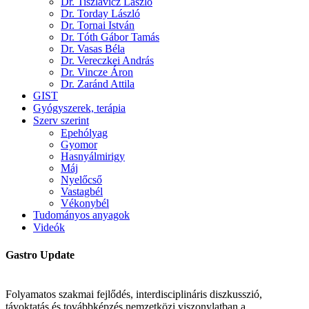
Dr. Tiszlavicz László
Dr. Torday László
Dr. Tornai István
Dr. Tóth Gábor Tamás
Dr. Vasas Béla
Dr. Vereczkei András
Dr. Vincze Áron
Dr. Zaránd Attila
GIST
Gyógyszerek, terápia
Szerv szerint
Epehólyag
Gyomor
Hasnyálmirigy
Máj
Nyelőcső
Vastagbél
Vékonybél
Tudományos anyagok
Videók
Gastro Update
Folyamatos szakmai fejlődés, interdisciplináris diszkusszió,
távoktatás és továbbképzés nemzetközi viszonylatban a