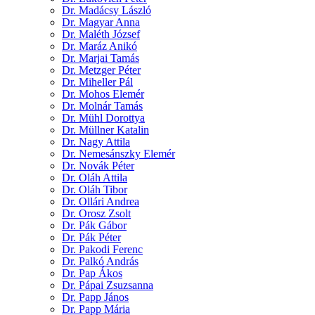
Dr. Madácsy László
Dr. Magyar Anna
Dr. Maléth József
Dr. Maráz Anikó
Dr. Marjai Tamás
Dr. Metzger Péter
Dr. Miheller Pál
Dr. Mohos Elemér
Dr. Molnár Tamás
Dr. Mühl Dorottya
Dr. Müllner Katalin
Dr. Nagy Attila
Dr. Nemesánszky Elemér
Dr. Novák Péter
Dr. Oláh Attila
Dr. Oláh Tibor
Dr. Ollári Andrea
Dr. Orosz Zsolt
Dr. Pák Gábor
Dr. Pák Péter
Dr. Pakodi Ferenc
Dr. Palkó András
Dr. Pap Ákos
Dr. Pápai Zsuzsanna
Dr. Papp János
Dr. Papp Mária