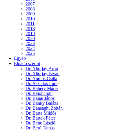
2007
2008
2009
2010
2011
2018
2019
2020
2023
2024
2025
Egyéb
Előadó szerint
Dr. Altorjay Áron
Dr. Altorjay István
Dr. András Csilla
Dr. Asztalos Imre
Dr. Bahéry Mária
Dr. Bajor Judit
Dr. Banai János
Dr. Bánky Balázs
Dr. Bánsághi Zoltán
Dr. Barta Miklós
Dr. Bartek Péter
Dr. Bene László
Dr. Beró Tamás