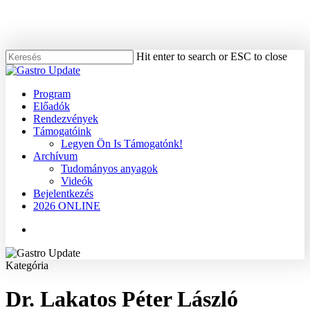
Skip
to
main
content
Hit enter to search or ESC to close
Close
Search
Menu
Program
Előadók
Rendezvények
Támogatóink
Legyen Ön Is Támogatónk!
Archívum
Tudományos anyagok
Videók
Bejelentkezés
2026 ONLINE
Menu
Kategória
Dr. Lakatos Péter László