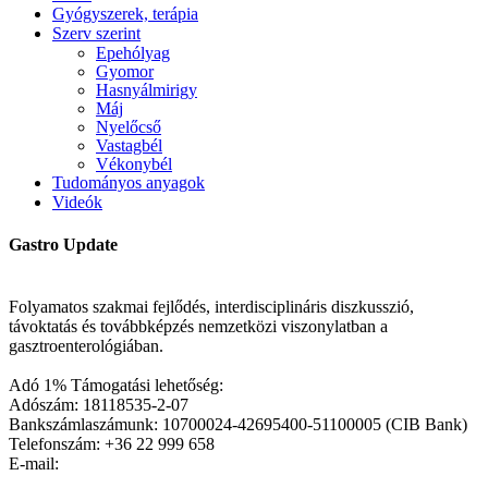
Gyógyszerek, terápia
Szerv szerint
Epehólyag
Gyomor
Hasnyálmirigy
Máj
Nyelőcső
Vastagbél
Vékonybél
Tudományos anyagok
Videók
Gastro Update
Folyamatos szakmai fejlődés, interdisciplináris diszkusszió,
távoktatás és továbbképzés nemzetközi viszonylatban a
gasztroenterológiában.
Adó 1% Támogatási lehetőség:
Adószám: 18118535-2-07
Bankszámlaszámunk: 10700024-42695400-51100005 (CIB Bank)
Telefonszám: +36 22 999 658
E-mail: