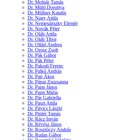
Dr. Molnár Tamás
Dr. Mühl Dorottya
Dr. Müllner Katalin
Dr. Nagy Attila
Dr. Nemesánszky Elemér
Dr. Novák Péter
Dr. Oláh Attila
Dr. Oláh Tibor
Dr. Ollári Andrea
Dr. Orosz Zsolt
Dr. Pák Gábor
Dr. Pák Péter
Dr. Pakodi Ferenc
Dr. Palkó András
Dr. Pap Ákos
Dr. Pápai Zsuzsanna
Dr. Papp János
Dr. Papp Mária
Dr. Pár Gabriella
Dr. Paszt Attila
Dr. Pávics László
Dr. Pintér Tamás
Dr. Rácz István
Dr. Révész János
Dr. Rosztóczy András
Dr. Rudas Gábor