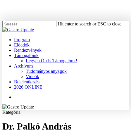
Skip
to
main
content
Hit enter to search or ESC to close
Close
Search
Menu
Program
Előadók
Rendezvények
Támogatóink
Legyen Ön Is Támogatónk!
Archívum
Tudományos anyagok
Videók
Bejelentkezés
2026 ONLINE
Menu
Kategória
Dr. Palkó András