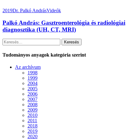
2019
Dr. Palkó András
Videók
Palkó András: Gasztroenterológia és radiológiai
diagnosztika (UH, CT, MRI)
Keresés
Tudományos anyagok kategória szerint
Az archívum
1998
1999
2004
2005
2006
2007
2008
2009
2010
2011
2018
2019
2020