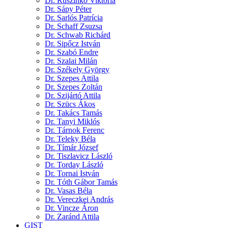
Dr. Ruszinkó Viktória
Dr. Sápy Péter
Dr. Sarlós Patrícia
Dr. Schaff Zsuzsa
Dr. Schwab Richárd
Dr. Sipőcz István
Dr. Szabó Endre
Dr. Szalai Milán
Dr. Székely György
Dr. Szepes Attila
Dr. Szepes Zoltán
Dr. Szijártó Attila
Dr. Szücs Ákos
Dr. Takács Tamás
Dr. Tanyi Miklós
Dr. Tárnok Ferenc
Dr. Teleky Béla
Dr. Tímár József
Dr. Tiszlavicz László
Dr. Torday László
Dr. Tornai István
Dr. Tóth Gábor Tamás
Dr. Vasas Béla
Dr. Vereczkei András
Dr. Vincze Áron
Dr. Zaránd Attila
GIST