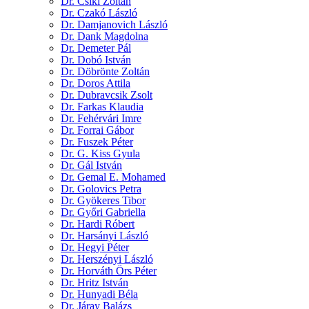
Dr. Csiki Zoltán
Dr. Czakó László
Dr. Damjanovich László
Dr. Dank Magdolna
Dr. Demeter Pál
Dr. Dobó István
Dr. Döbrönte Zoltán
Dr. Doros Attila
Dr. Dubravcsik Zsolt
Dr. Farkas Klaudia
Dr. Fehérvári Imre
Dr. Forrai Gábor
Dr. Fuszek Péter
Dr. G. Kiss Gyula
Dr. Gál István
Dr. Gemal E. Mohamed
Dr. Golovics Petra
Dr. Gyökeres Tibor
Dr. Győri Gabriella
Dr. Hardi Róbert
Dr. Harsányi László
Dr. Hegyi Péter
Dr. Herszényi László
Dr. Horváth Örs Péter
Dr. Hritz István
Dr. Hunyadi Béla
Dr. Járay Balázs