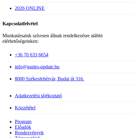
2026 ONLINE
Kapcsolatfelvétel
Munkatársaink szívesen állnak rendelkezésre alábbi
elérhetőségeinken:
+36 70 633 6654
info@gastro-update.hu
8000 Székesfehérvár, Budai út 316.
Adatkezelési tájékoztató
Közzététel
Close
Program
Menu
Előadók
Rendezvények