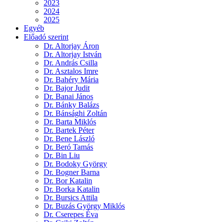
2023
2024
2025
Egyéb
Előadó szerint
Dr. Altorjay Áron
Dr. Altorjay István
Dr. András Csilla
Dr. Asztalos Imre
Dr. Bahéry Mária
Dr. Bajor Judit
Dr. Banai János
Dr. Bánky Balázs
Dr. Bánsághi Zoltán
Dr. Barta Miklós
Dr. Bartek Péter
Dr. Bene László
Dr. Beró Tamás
Dr. Bin Liu
Dr. Bodoky György
Dr. Bogner Barna
Dr. Bor Katalin
Dr. Borka Katalin
Dr. Bursics Attila
Dr. Buzás György Miklós
Dr. Cserepes Éva