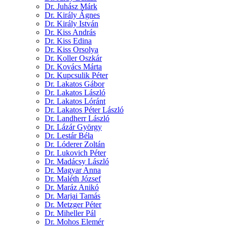
Dr. Juhász Márk
Dr. Király Ágnes
Dr. Király István
Dr. Kiss András
Dr. Kiss Edina
Dr. Kiss Orsolya
Dr. Koller Oszkár
Dr. Kovács Márta
Dr. Kupcsulik Péter
Dr. Lakatos Gábor
Dr. Lakatos László
Dr. Lakatos Lóránt
Dr. Lakatos Péter László
Dr. Landherr László
Dr. Lázár György
Dr. Lestár Béla
Dr. Lóderer Zoltán
Dr. Lukovich Péter
Dr. Madácsy László
Dr. Magyar Anna
Dr. Maléth József
Dr. Maráz Anikó
Dr. Marjai Tamás
Dr. Metzger Péter
Dr. Miheller Pál
Dr. Mohos Elemér