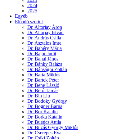
2023
2024
2025
Egyéb
Előadó szerint
Dr. Altorjay Áron
Dr. Altorjay István
Dr. András Csilla
Dr. Asztalos Imre
Dr. Bahéry Mária
Dr. Bajor Judit
Dr. Banai János
Dr. Bánky Balázs
Dr. Bánsághi Zoltán
Dr. Barta Miklós
Dr. Bartek Péter
Dr. Bene László
Dr. Beró Tamás
Dr. Bin Liu
Dr. Bodoky György
Dr. Bogner Barna
Dr. Bor Katalin
Dr. Borka Katalin
Dr. Bursics Attila
Dr. Buzás György Miklós
Dr. Cserepes Éva
Dr. Csiki Zoltán