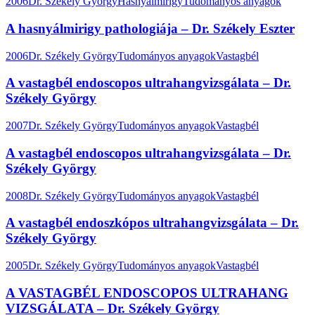
2006
Dr. Székely György
Hasnyálmirigy
Tudományos anyagok
A hasnyálmirigy pathologiája – Dr. Székely Eszter
2006
Dr. Székely György
Tudományos anyagok
Vastagbél
A vastagbél endoscopos ultrahangvizsgálata – Dr.
Székely György
2007
Dr. Székely György
Tudományos anyagok
Vastagbél
A vastagbél endoscopos ultrahangvizsgálata – Dr.
Székely György
2008
Dr. Székely György
Tudományos anyagok
Vastagbél
A vastagbél endoszkópos ultrahangvizsgálata – Dr.
Székely György
2005
Dr. Székely György
Tudományos anyagok
Vastagbél
A VASTAGBÉL ENDOSCOPOS ULTRAHANG
VIZSGÁLATA – Dr. Székely György