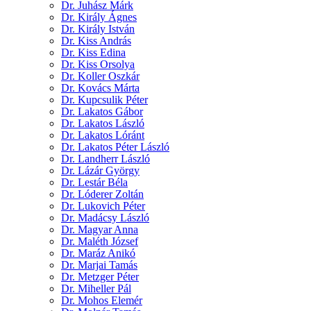
Dr. Juhász Márk
Dr. Király Ágnes
Dr. Király István
Dr. Kiss András
Dr. Kiss Edina
Dr. Kiss Orsolya
Dr. Koller Oszkár
Dr. Kovács Márta
Dr. Kupcsulik Péter
Dr. Lakatos Gábor
Dr. Lakatos László
Dr. Lakatos Lóránt
Dr. Lakatos Péter László
Dr. Landherr László
Dr. Lázár György
Dr. Lestár Béla
Dr. Lóderer Zoltán
Dr. Lukovich Péter
Dr. Madácsy László
Dr. Magyar Anna
Dr. Maléth József
Dr. Maráz Anikó
Dr. Marjai Tamás
Dr. Metzger Péter
Dr. Miheller Pál
Dr. Mohos Elemér