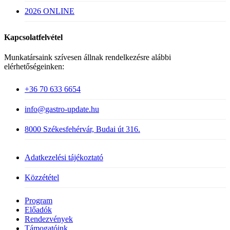
2026 ONLINE
Kapcsolatfelvétel
Munkatársaink szívesen állnak rendelkezésre alábbi
elérhetőségeinken:
+36 70 633 6654
info@gastro-update.hu
8000 Székesfehérvár, Budai út 316.
Adatkezelési tájékoztató
Közzététel
Close
Program
Menu
Előadók
Rendezvények
Támogatóink