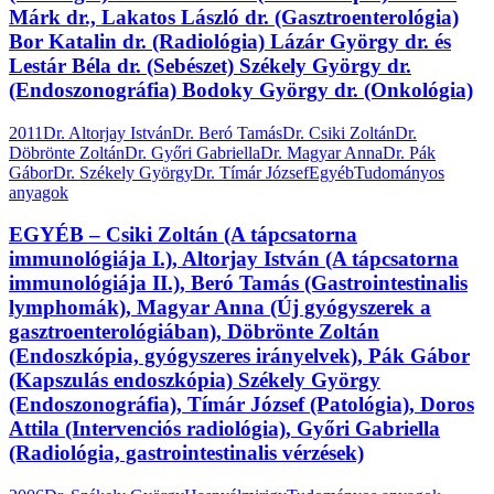
Márk dr., Lakatos László dr. (Gasztroenterológia)
Bor Katalin dr. (Radiológia) Lázár György dr. és
Lestár Béla dr. (Sebészet) Székely György dr.
(Endoszonográfia) Bodoky György dr. (Onkológia)
2011
Dr. Altorjay István
Dr. Beró Tamás
Dr. Csiki Zoltán
Dr.
Döbrönte Zoltán
Dr. Győri Gabriella
Dr. Magyar Anna
Dr. Pák
Gábor
Dr. Székely György
Dr. Tímár József
Egyéb
Tudományos
anyagok
EGYÉB – Csiki Zoltán (A tápcsatorna
immunológiája I.), Altorjay István (A tápcsatorna
immunológiája II.), Beró Tamás (Gastrointestinalis
lymphomák), Magyar Anna (Új gyógyszerek a
gasztroenterológiában), Döbrönte Zoltán
(Endoszkópia, gyógyszeres irányelvek), Pák Gábor
(Kapszulás endoszkópia) Székely György
(Endoszonográfia), Tímár József (Patológia), Doros
Attila (Intervenciós radiológia), Győri Gabriella
(Radiológia, gastrointestinalis vérzések)