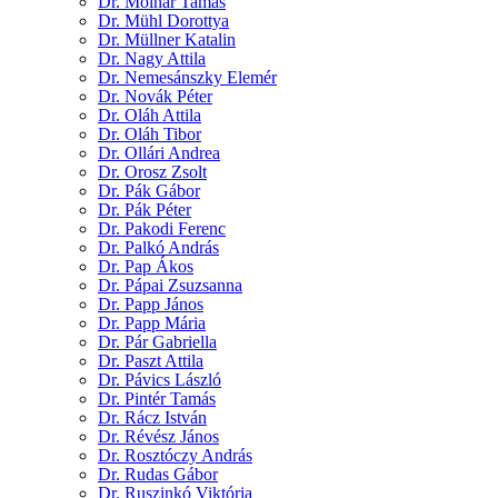
Dr. Molnár Tamás
Dr. Mühl Dorottya
Dr. Müllner Katalin
Dr. Nagy Attila
Dr. Nemesánszky Elemér
Dr. Novák Péter
Dr. Oláh Attila
Dr. Oláh Tibor
Dr. Ollári Andrea
Dr. Orosz Zsolt
Dr. Pák Gábor
Dr. Pák Péter
Dr. Pakodi Ferenc
Dr. Palkó András
Dr. Pap Ákos
Dr. Pápai Zsuzsanna
Dr. Papp János
Dr. Papp Mária
Dr. Pár Gabriella
Dr. Paszt Attila
Dr. Pávics László
Dr. Pintér Tamás
Dr. Rácz István
Dr. Révész János
Dr. Rosztóczy András
Dr. Rudas Gábor
Dr. Ruszinkó Viktória