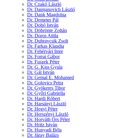
Dr. Czakó László
Dr. Damjanovich László
Dr. Dank Magdolna
Dr. Demeter Pál
Dr. Dobó István
Dr. Döbrönte Zoltán
Dr. Doros Attila
Dr. Dubravcsik Zsolt
Dr. Farkas Klaudia
Dr. Fehérvári Imre
Dr. Forrai Gábor
Dr. Fuszek Péter
Dr. G. Kiss Gyula
Dr. Gál István
Dr. Gemal E. Mohamed
Dr. Golovics Petra
Dr. Gyökeres Tibor
Dr. Győri Gabriella
Dr. Hardi Róbert
Dr. Harsányi László
Dr. Hegyi Péter
Dr. Herszényi László
Dr. Horváth Örs Péter
Dr. Hritz István
Dr. Hunyadi Béla
Dr. Járay Balázs