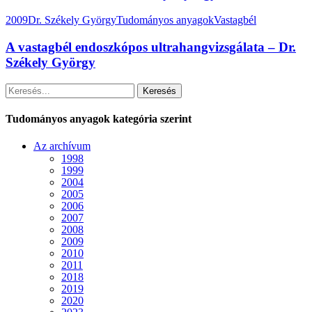
2009
Dr. Székely György
Tudományos anyagok
Vastagbél
A vastagbél endoszkópos ultrahangvizsgálata – Dr.
Székely György
Keresés
Tudományos anyagok kategória szerint
Az archívum
1998
1999
2004
2005
2006
2007
2008
2009
2010
2011
2018
2019
2020