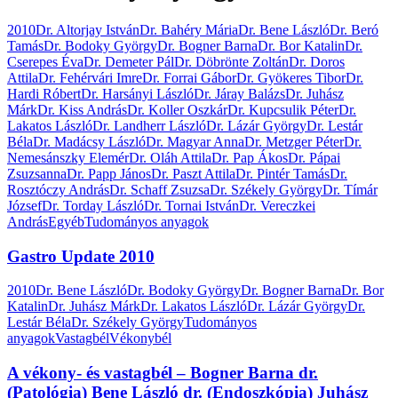
2010
Dr. Altorjay István
Dr. Bahéry Mária
Dr. Bene László
Dr. Beró
Tamás
Dr. Bodoky György
Dr. Bogner Barna
Dr. Bor Katalin
Dr.
Cserepes Éva
Dr. Demeter Pál
Dr. Döbrönte Zoltán
Dr. Doros
Attila
Dr. Fehérvári Imre
Dr. Forrai Gábor
Dr. Gyökeres Tibor
Dr.
Hardi Róbert
Dr. Harsányi László
Dr. Járay Balázs
Dr. Juhász
Márk
Dr. Kiss András
Dr. Koller Oszkár
Dr. Kupcsulik Péter
Dr.
Lakatos László
Dr. Landherr László
Dr. Lázár György
Dr. Lestár
Béla
Dr. Madácsy László
Dr. Magyar Anna
Dr. Metzger Péter
Dr.
Nemesánszky Elemér
Dr. Oláh Attila
Dr. Pap Ákos
Dr. Pápai
Zsuzsanna
Dr. Papp János
Dr. Paszt Attila
Dr. Pintér Tamás
Dr.
Rosztóczy András
Dr. Schaff Zsuzsa
Dr. Székely György
Dr. Tímár
József
Dr. Torday László
Dr. Tornai István
Dr. Vereczkei
András
Egyéb
Tudományos anyagok
Gastro Update 2010
2010
Dr. Bene László
Dr. Bodoky György
Dr. Bogner Barna
Dr. Bor
Katalin
Dr. Juhász Márk
Dr. Lakatos László
Dr. Lázár György
Dr.
Lestár Béla
Dr. Székely György
Tudományos
anyagok
Vastagbél
Vékonybél
A vékony- és vastagbél – Bogner Barna dr.
(Patológia) Bene László dr. (Endoszkópia) Juhász