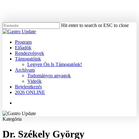
Skip
to
main
content
Hit enter to search or ESC to close
Close
Search
Menu
Program
Előadók
Rendezvények
Támogatóink
Legyen Ön Is Támogatónk!
Archívum
Tudományos anyagok
Videók
Bejelentkezés
2026 ONLINE
Menu
Kategória
Dr. Székely György