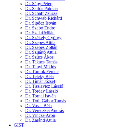
Dr. Sápy Péter
Dr. Sarlós Patrícia
Dr. Schaff Zsuzsa
Dr. Schwab Richárd
Dr. Sipőcz István
Dr. Szabó Endre
Dr. Szalai Milán
Dr. Székely György
Dr. Szepes Attila
Dr. Szepes Zoltán
Dr. Szijártó Attila
Dr. Szücs Ákos
Dr. Takács Tamás
Dr. Tanyi Miklós
Dr. Tárnok Ferenc
Dr. Teleky Béla
Dr. Tímár József
Dr. Tiszlavicz László
Dr. Torday László
Dr. Tornai István
Dr. Tóth Gábor Tamás
Dr. Vasas Béla
Dr. Vereczkei András
Dr. Vincze Áron
Dr. Zaránd Attila
GIST