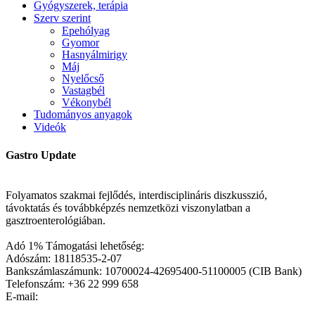
Gyógyszerek, terápia
Szerv szerint
Epehólyag
Gyomor
Hasnyálmirigy
Máj
Nyelőcső
Vastagbél
Vékonybél
Tudományos anyagok
Videók
Gastro Update
Folyamatos szakmai fejlődés, interdisciplináris diszkusszió,
távoktatás és továbbképzés nemzetközi viszonylatban a
gasztroenterológiában.
Adó 1% Támogatási lehetőség:
Adószám: 18118535-2-07
Bankszámlaszámunk: 10700024-42695400-51100005 (CIB Bank)
Telefonszám: +36 22 999 658
E-mail: