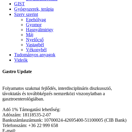
GIST
Gyógyszerek, terápia
Szerv szerint
Epehólyag
Gyomor
Hasnyálmirigy
Máj
Nyelőcső
Vastagbél
Vékonybél
Tudományos anyagok
Videók
Gastro Update
Folyamatos szakmai fejlődés, interdisciplináris diszkusszió,
távoktatás és továbbképzés nemzetközi viszonylatban a
gasztroenterológiában.
Adó 1% Támogatási lehetőség:
Adószám: 18118535-2-07
Bankszámlaszámunk: 10700024-42695400-51100005 (CIB Bank)
Telefonszám: +36 22 999 658
E-mail: