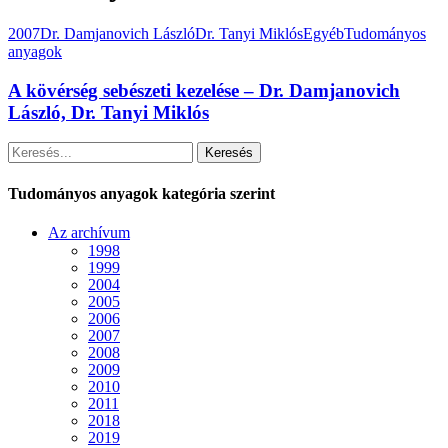
2007
Dr. Damjanovich László
Dr. Tanyi Miklós
Egyéb
Tudományos
anyagok
A kövérség sebészeti kezelése – Dr. Damjanovich
László, Dr. Tanyi Miklós
Keresés
Tudományos anyagok kategória szerint
Az archívum
1998
1999
2004
2005
2006
2007
2008
2009
2010
2011
2018
2019