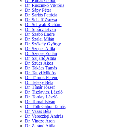
Dr. Rudas Gábor
Dr. Ruszinkó Viktória
Dr. Sápy Péter
Dr. Sarlós Patrícia
Dr. Schaff Zsuzsa
Dr. Schwab Richárd
Dr. Sipőcz István
Dr. Szabó Endre
Dr. Szalai Milán
Dr. Székely György
Dr. Szepes Attila
Dr. Szepes Zoltán
Dr. Szijártó Attila
Dr. Szücs Ákos
Dr. Takács Tamás
Dr. Tanyi Miklós
Dr. Tárnok Ferenc
Dr. Teleky Béla
Dr. Tímár József
Dr. Tiszlavicz László
Dr. Torday László
Dr. Tornai István
Dr. Tóth Gábor Tamás
Dr. Vasas Béla
Dr. Vereczkei András
Dr. Vincze Áron
Dr. Zaránd Attila