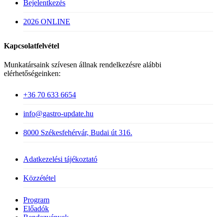
Bejelentkezés
2026 ONLINE
Kapcsolatfelvétel
Munkatársaink szívesen állnak rendelkezésre alábbi
elérhetőségeinken:
+36 70 633 6654
info@gastro-update.hu
8000 Székesfehérvár, Budai út 316.
Adatkezelési tájékoztató
Közzététel
Close
Program
Menu
Előadók