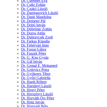
Dr. Cserepes Éva
Dr. Csiki Zoltán
Dr. Czakó László
Dr. Damjanovich László
Dr. Dank Magdolna
Dr. Demeter Pál
Dr. Dobó István
Dr. Döbrönte Zoltán
Dr. Doros Attila
Dr. Dubravcsik Zsolt
Dr. Farkas Klaudia
Dr. Fehérvári Imre
Dr. Forrai Gábor
Dr. Fuszek Péter
Dr. G. Kiss Gyula
Dr. Gál István
Dr. Gemal E. Mohamed
Dr. Golovics Petra
Dr. Gyökeres Tibor
Dr. Győri Gabriella
Dr. Hardi Róbert
Dr. Harsányi László
Dr. Hegyi Péter
Dr. Herszényi László
Dr. Horváth Örs Péter
Dr. Hritz István
Dr. Hunyadi Béla