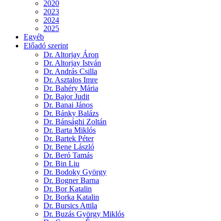
2020
2023
2024
2025
Egyéb
Előadó szerint
Dr. Altorjay Áron
Dr. Altorjay István
Dr. András Csilla
Dr. Asztalos Imre
Dr. Bahéry Mária
Dr. Bajor Judit
Dr. Banai János
Dr. Bánky Balázs
Dr. Bánsághi Zoltán
Dr. Barta Miklós
Dr. Bartek Péter
Dr. Bene László
Dr. Beró Tamás
Dr. Bin Liu
Dr. Bodoky György
Dr. Bogner Barna
Dr. Bor Katalin
Dr. Borka Katalin
Dr. Bursics Attila
Dr. Buzás György Miklós