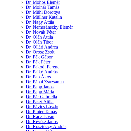
Dr. Mohos Elemér
Dr. Molnár Tamás
Dr. Mühl Dorottya
Dr. Müllner Katalin
Dr. Nagy Attila
Dr. Nemesánszky Elemér
Dr. Novák Péter
Dr. Oláh Attila
Dr. Oláh Tibor
Dr. Ollári Andrea
Dr. Orosz Zsolt
Dr. Pák Gábor
Dr. Pák Péter
Dr. Pakodi Ferenc
Dr. Palkó András
Dr. Pap Ákos
Dr. Pápai Zsuzsanna
Dr. Papp János
Dr. Papp Mária
Dr. Pár Gabriella
Dr. Paszt Attila
Dr. Pávics László
Dr. Pintér Tamás
Dr. Rácz István
Dr. Révész János
Dr. Rosztóczy András