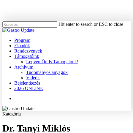
Skip
to
main
content
Hit enter to search or ESC to close
Close
Search
Menu
Program
Előadók
Rendezvények
Támogatóink
Legyen Ön Is Támogatónk!
Archívum
Tudományos anyagok
Videók
Bejelentkezés
2026 ONLINE
Menu
Kategória
Dr. Tanyi Miklós