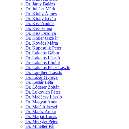
Dr. Járay Balázs
Dr. Juhász Márk
Dr. Király Ágnes
Dr. Király István
Dr. Kiss András
Dr. Kiss Edina
Dr. Kiss Orsolya
Dr. Koller Oszkár
Dr. Kovács Márta
Dr. Kupcsulik Péter
Dr. Lakatos Gábor
Dr. Lakatos László
Dr. Lakatos Lóránt
Dr. Lakatos Péter László
Dr. Landherr László
Dr. Lázár György
Dr. Lestár Béla
Dr. Lóderer Zoltán
Dr. Lukovich Péter
Dr. Madácsy László
Dr. Magyar Anna
Dr. Maléth József
Dr. Maráz Anikó
Dr. Marjai Tamás
Dr. Metzger Péter
Dr. Miheller Pál