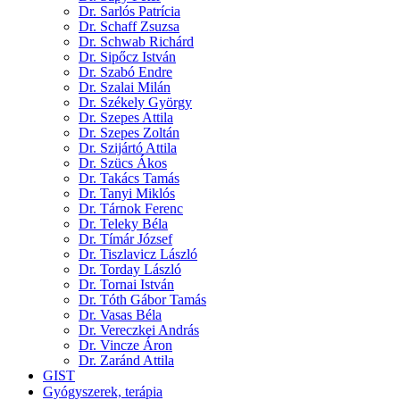
Dr. Sarlós Patrícia
Dr. Schaff Zsuzsa
Dr. Schwab Richárd
Dr. Sipőcz István
Dr. Szabó Endre
Dr. Szalai Milán
Dr. Székely György
Dr. Szepes Attila
Dr. Szepes Zoltán
Dr. Szijártó Attila
Dr. Szücs Ákos
Dr. Takács Tamás
Dr. Tanyi Miklós
Dr. Tárnok Ferenc
Dr. Teleky Béla
Dr. Tímár József
Dr. Tiszlavicz László
Dr. Torday László
Dr. Tornai István
Dr. Tóth Gábor Tamás
Dr. Vasas Béla
Dr. Vereczkei András
Dr. Vincze Áron
Dr. Zaránd Attila
GIST
Gyógyszerek, terápia