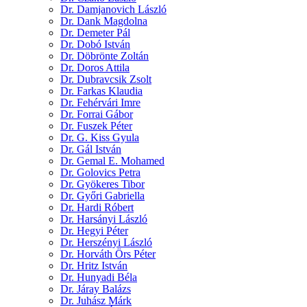
Dr. Damjanovich László
Dr. Dank Magdolna
Dr. Demeter Pál
Dr. Dobó István
Dr. Döbrönte Zoltán
Dr. Doros Attila
Dr. Dubravcsik Zsolt
Dr. Farkas Klaudia
Dr. Fehérvári Imre
Dr. Forrai Gábor
Dr. Fuszek Péter
Dr. G. Kiss Gyula
Dr. Gál István
Dr. Gemal E. Mohamed
Dr. Golovics Petra
Dr. Gyökeres Tibor
Dr. Győri Gabriella
Dr. Hardi Róbert
Dr. Harsányi László
Dr. Hegyi Péter
Dr. Herszényi László
Dr. Horváth Örs Péter
Dr. Hritz István
Dr. Hunyadi Béla
Dr. Járay Balázs
Dr. Juhász Márk