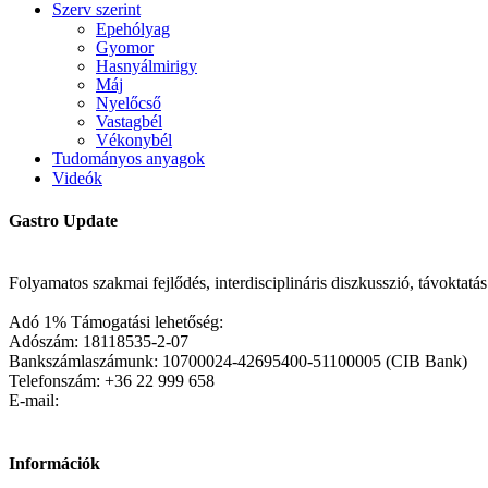
Szerv szerint
Epehólyag
Gyomor
Hasnyálmirigy
Máj
Nyelőcső
Vastagbél
Vékonybél
Tudományos anyagok
Videók
Gastro Update
Folyamatos szakmai fejlődés, interdisciplináris diszkusszió, távoktat
Adó 1% Támogatási lehetőség:
Adószám: 18118535-2-07
Bankszámlaszámunk: 10700024-42695400-51100005 (CIB Bank)
Telefonszám: +36 22 999 658
E-mail:
Információk