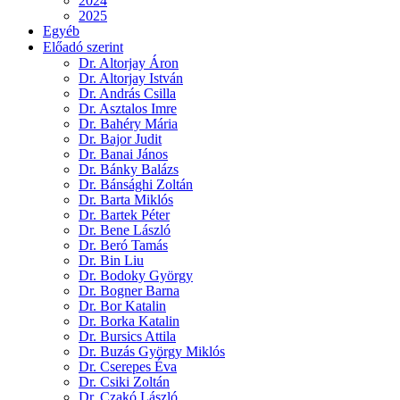
2024
2025
Egyéb
Előadó szerint
Dr. Altorjay Áron
Dr. Altorjay István
Dr. András Csilla
Dr. Asztalos Imre
Dr. Bahéry Mária
Dr. Bajor Judit
Dr. Banai János
Dr. Bánky Balázs
Dr. Bánsághi Zoltán
Dr. Barta Miklós
Dr. Bartek Péter
Dr. Bene László
Dr. Beró Tamás
Dr. Bin Liu
Dr. Bodoky György
Dr. Bogner Barna
Dr. Bor Katalin
Dr. Borka Katalin
Dr. Bursics Attila
Dr. Buzás György Miklós
Dr. Cserepes Éva
Dr. Csiki Zoltán
Dr. Czakó László