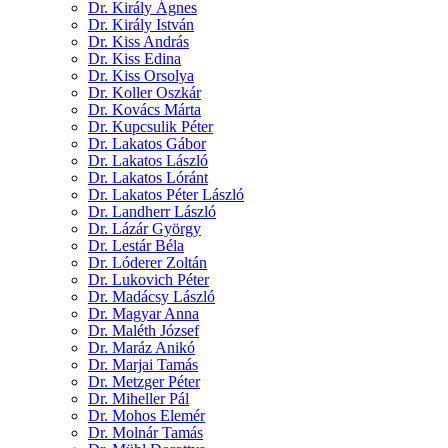
Dr. Király Ágnes
Dr. Király István
Dr. Kiss András
Dr. Kiss Edina
Dr. Kiss Orsolya
Dr. Koller Oszkár
Dr. Kovács Márta
Dr. Kupcsulik Péter
Dr. Lakatos Gábor
Dr. Lakatos László
Dr. Lakatos Lóránt
Dr. Lakatos Péter László
Dr. Landherr László
Dr. Lázár György
Dr. Lestár Béla
Dr. Lóderer Zoltán
Dr. Lukovich Péter
Dr. Madácsy László
Dr. Magyar Anna
Dr. Maléth József
Dr. Maráz Anikó
Dr. Marjai Tamás
Dr. Metzger Péter
Dr. Miheller Pál
Dr. Mohos Elemér
Dr. Molnár Tamás