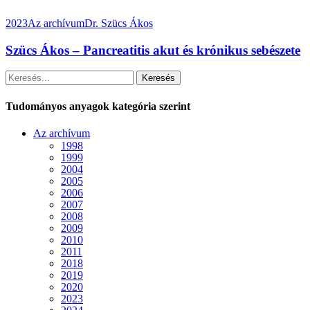
2023
Az archívum
Dr. Szücs Ákos
Szücs Ákos – Pancreatitis akut és krónikus sebészete
Keresés
Tudományos anyagok kategória szerint
Az archívum
1998
1999
2004
2005
2006
2007
2008
2009
2010
2011
2018
2019
2020
2023