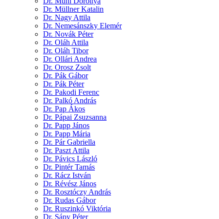
Dr. Mühl Dorottya
Dr. Müllner Katalin
Dr. Nagy Attila
Dr. Nemesánszky Elemér
Dr. Novák Péter
Dr. Oláh Attila
Dr. Oláh Tibor
Dr. Ollári Andrea
Dr. Orosz Zsolt
Dr. Pák Gábor
Dr. Pák Péter
Dr. Pakodi Ferenc
Dr. Palkó András
Dr. Pap Ákos
Dr. Pápai Zsuzsanna
Dr. Papp János
Dr. Papp Mária
Dr. Pár Gabriella
Dr. Paszt Attila
Dr. Pávics László
Dr. Pintér Tamás
Dr. Rácz István
Dr. Révész János
Dr. Rosztóczy András
Dr. Rudas Gábor
Dr. Ruszinkó Viktória
Dr. Sápy Péter