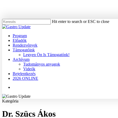
Skip
to
main
content
Hit enter to search or ESC to close
Close
Search
Menu
Program
Előadók
Rendezvények
Támogatóink
Legyen Ön Is Támogatónk!
Archívum
Tudományos anyagok
Videók
Bejelentkezés
2026 ONLINE
Menu
Kategória
Dr. Szücs Ákos