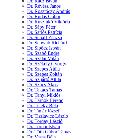
Dr. Rácz István
Dr. Révész János
Dr. Rosztóczy András
Dr. Rudas Gábor
Dr. Ruszinkó Viktória
Dr. Sápy Péter
Dr. Sarlós Patrícia
Dr. Schaff Zsuzsa
Dr. Schwab Richárd
Dr. Sipőcz István
Dr. Szabó Endre
Dr. Szalai Milán
Dr. Székely György
Dr. Szepes Attila
Dr. Szepes Zoltán
Dr. Szijártó Attila
Dr. Szücs Ákos
Dr. Takács Tamás
Dr. Tanyi Miklós
Dr. Tárnok Ferenc
Dr. Teleky Béla
Dr. Tímár József
Dr. Tiszlavicz László
Dr. Torday László
Dr. Tornai István
Dr. Tóth Gábor Tamás
Dr. Vasas Béla