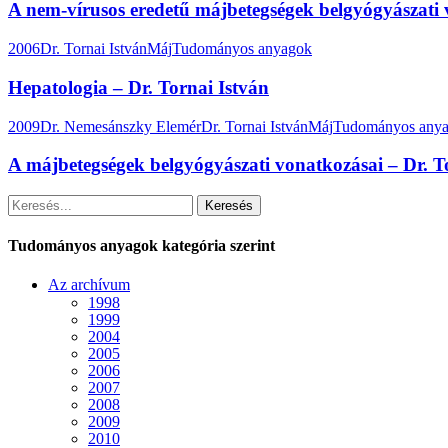
A nem-vírusos eredetű májbetegségek belgyógyászati 
2006
Dr. Tornai István
Máj
Tudományos anyagok
Hepatologia – Dr. Tornai István
2009
Dr. Nemesánszky Elemér
Dr. Tornai István
Máj
Tudományos any
A májbetegségek belgyógyászati vonatkozásai – Dr. T
Keresés
Tudományos anyagok kategória szerint
Az archívum
1998
1999
2004
2005
2006
2007
2008
2009
2010