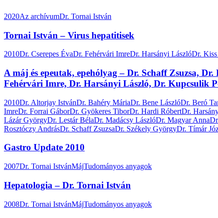
2020
Az archívum
Dr. Tornai István
Tornai István – Virus hepatitisek
2010
Dr. Cserepes Éva
Dr. Fehérvári Imre
Dr. Harsányi László
Dr. Kiss
A máj és epeutak, epehólyag – Dr. Schaff Zsuzsa, Dr.
Fehérvári Imre, Dr. Harsányi László, Dr. Kupcsulik P
2010
Dr. Altorjay István
Dr. Bahéry Mária
Dr. Bene László
Dr. Beró T
Imre
Dr. Forrai Gábor
Dr. Gyökeres Tibor
Dr. Hardi Róbert
Dr. Harsány
Lázár György
Dr. Lestár Béla
Dr. Madácsy László
Dr. Magyar Anna
Dr
Rosztóczy András
Dr. Schaff Zsuzsa
Dr. Székely György
Dr. Tímár Jó
Gastro Update 2010
2007
Dr. Tornai István
Máj
Tudományos anyagok
Hepatologia – Dr. Tornai István
2008
Dr. Tornai István
Máj
Tudományos anyagok