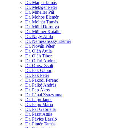
Dr. Marjai Tamás
Dr. Metzger Péter
Dr. Miheller Pál
Dr. Mohos Elemér
Dr. Molnár Tamás
Dr. Mühl Dorottya
Dr. Müllner Katalin
Dr. Nagy Attila
Dr. Nemesánszky Elemér
Dr. Novák Péter
Dr. Oláh Attila
Dr. Oláh Tibor
Dr. Ollári Andrea
Dr. Orosz Zsolt
Dr. Pák Gábor
Dr. Pák Péter
Dr. Pakodi Ferenc
Dr. Palkó András
Dr. Pap Ákos
Dr. Pápai Zsuzsanna
Dr. Papp János
Dr. Papp Mária
Dr. Pár Gabriella
Dr. Paszt Attila
Dr. Pávics László
Dr. Pintér Tamás