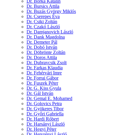
Dr. Borka Katalin
Dr. Bursics Attila
Dr. Buzás György Miklós
Dr. Cserepes Éva
Dr. Csiki Zoltán
Dr. Czakó László
Dr. Damjanovich László
Dr. Dank Magdolna
Dr. Demeter Pál
Dr. Dobó István
Dr. Döbrönte Zoltán
Dr. Doros Attila
Dr. Dubravcsik Zsolt
Dr. Farkas Klaudia
Dr. Fehérvári Imre
Dr. Forrai Gábor
Dr. Fuszek Péter
Dr. G. Kiss Gyula
Dr. Gál István
Dr. Gemal E. Mohamed
Dr. Golovics Petra
Dr. Gyökeres Tibor
Dr. Győri Gabriella
Dr. Hardi Róbert
Dr. Harsányi László
Dr. Hegyi Péter
Dr. Herszényi László