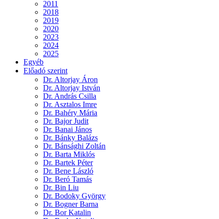
2011
2018
2019
2020
2023
2024
2025
Egyéb
Előadó szerint
Dr. Altorjay Áron
Dr. Altorjay István
Dr. András Csilla
Dr. Asztalos Imre
Dr. Bahéry Mária
Dr. Bajor Judit
Dr. Banai János
Dr. Bánky Balázs
Dr. Bánsághi Zoltán
Dr. Barta Miklós
Dr. Bartek Péter
Dr. Bene László
Dr. Beró Tamás
Dr. Bin Liu
Dr. Bodoky György
Dr. Bogner Barna
Dr. Bor Katalin