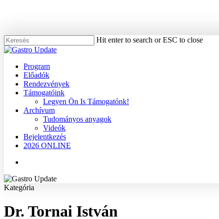
Skip
to
main
content
Hit enter to search or ESC to close
Close
Search
Menu
Program
Előadók
Rendezvények
Támogatóink
Legyen Ön Is Támogatónk!
Archívum
Tudományos anyagok
Videók
Bejelentkezés
2026 ONLINE
Menu
Kategória
Dr. Tornai István