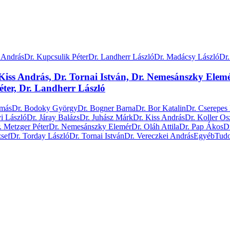
 András
Dr. Kupcsulik Péter
Dr. Landherr László
Dr. Madácsy László
Dr
 Kiss András, Dr. Tornai István, Dr. Nemesánszky Elemé
éter, Dr. Landherr László
amás
Dr. Bodoky György
Dr. Bogner Barna
Dr. Bor Katalin
Dr. Cserepes
i László
Dr. Járay Balázs
Dr. Juhász Márk
Dr. Kiss András
Dr. Koller Os
. Metzger Péter
Dr. Nemesánszky Elemér
Dr. Oláh Attila
Dr. Pap Ákos
D
zsef
Dr. Torday László
Dr. Tornai István
Dr. Vereczkei András
Egyéb
Tud