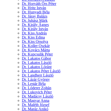
Dr. Horváth Örs Péter
Dr. Hritz István
Dr. Hunyadi Béla
Dr. Járay Balázs
Dr. Juhász Márk
Dr. Király Ágnes
Dr. Király István
Dr. Kiss András
Dr. Kiss Edina
Dr. Kiss Orsolya
Dr. Koller Oszkár
Dr. Kovács Márta
Dr. Kupcsulik Péter
Dr. Lakatos Gábor
Dr. Lakatos László
Dr. Lakatos Lóránt
Dr. Lakatos Péter László
Dr. Landherr László
Dr. Lázár György
Dr. Lestár Béla
Dr. Lóderer Zoltán
Dr. Lukovich Péter
Dr. Madácsy László
Dr. Magyar Anna
Dr. Maléth József
Dr. Maráz Anikó