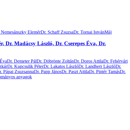
. Nemesánszky Elemér
Dr. Schaff Zsuzsa
Dr. Tornai István
Máj
r, Dr. Madácsy László, Dr. Cserepes Éva, Dr.
 Éva
Dr. Demeter Pál
Dr. Döbrönte Zoltán
Dr. Doros Attila
Dr. Fehérvári
zkár
Dr. Kupcsulik Péter
Dr. Lakatos László
Dr. Landherr László
Dr.
r. Pápai Zsuzsanna
Dr. Papp János
Dr. Paszt Attila
Dr. Pintér Tamás
Dr.
ományos anyagok