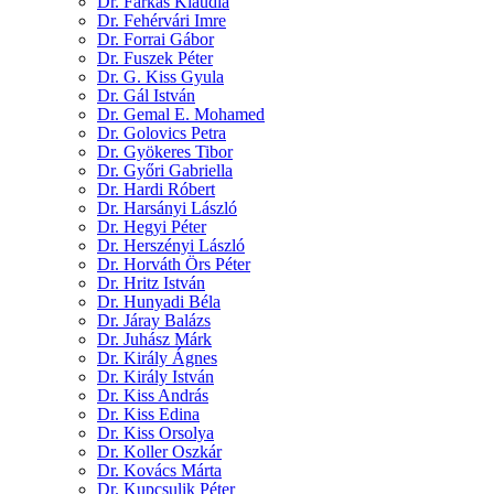
Dr. Farkas Klaudia
Dr. Fehérvári Imre
Dr. Forrai Gábor
Dr. Fuszek Péter
Dr. G. Kiss Gyula
Dr. Gál István
Dr. Gemal E. Mohamed
Dr. Golovics Petra
Dr. Gyökeres Tibor
Dr. Győri Gabriella
Dr. Hardi Róbert
Dr. Harsányi László
Dr. Hegyi Péter
Dr. Herszényi László
Dr. Horváth Örs Péter
Dr. Hritz István
Dr. Hunyadi Béla
Dr. Járay Balázs
Dr. Juhász Márk
Dr. Király Ágnes
Dr. Király István
Dr. Kiss András
Dr. Kiss Edina
Dr. Kiss Orsolya
Dr. Koller Oszkár
Dr. Kovács Márta
Dr. Kupcsulik Péter