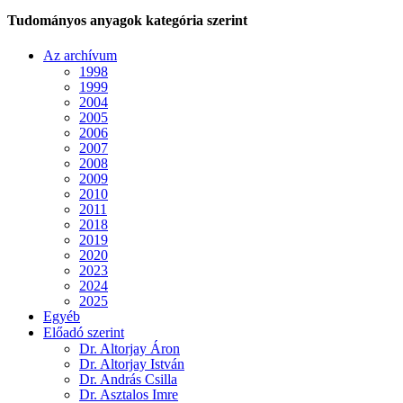
Tudományos anyagok kategória szerint
Az archívum
1998
1999
2004
2005
2006
2007
2008
2009
2010
2011
2018
2019
2020
2023
2024
2025
Egyéb
Előadó szerint
Dr. Altorjay Áron
Dr. Altorjay István
Dr. András Csilla
Dr. Asztalos Imre