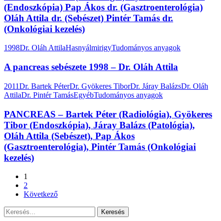
(Endoszkópia) Pap Ákos dr. (Gasztroenterológia)
Oláh Attila dr. (Sebészet) Pintér Tamás dr.
(Onkológiai kezelés)
1998
Dr. Oláh Attila
Hasnyálmirigy
Tudományos anyagok
A pancreas sebészete 1998 – Dr. Oláh Attila
2011
Dr. Bartek Péter
Dr. Gyökeres Tibor
Dr. Járay Balázs
Dr. Oláh
Attila
Dr. Pintér Tamás
Egyéb
Tudományos anyagok
PANCREAS – Bartek Péter (Radiológia), Gyökeres
Tibor (Endoszkópia), Járay Balázs (Patológia),
Oláh Attila (Sebészet), Pap Ákos
(Gasztroenterológia), Pintér Tamás (Onkológiai
kezelés)
1
2
Következő
Keresés