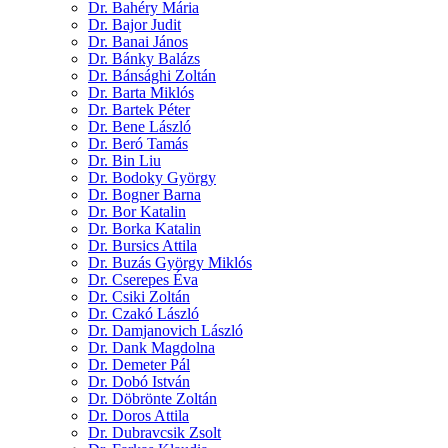
Dr. Bahéry Mária
Dr. Bajor Judit
Dr. Banai János
Dr. Bánky Balázs
Dr. Bánsághi Zoltán
Dr. Barta Miklós
Dr. Bartek Péter
Dr. Bene László
Dr. Beró Tamás
Dr. Bin Liu
Dr. Bodoky György
Dr. Bogner Barna
Dr. Bor Katalin
Dr. Borka Katalin
Dr. Bursics Attila
Dr. Buzás György Miklós
Dr. Cserepes Éva
Dr. Csiki Zoltán
Dr. Czakó László
Dr. Damjanovich László
Dr. Dank Magdolna
Dr. Demeter Pál
Dr. Dobó István
Dr. Döbrönte Zoltán
Dr. Doros Attila
Dr. Dubravcsik Zsolt