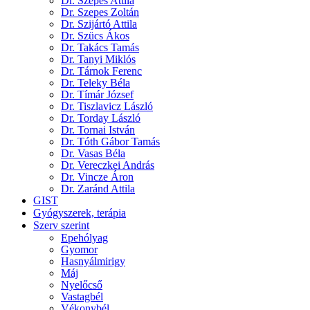
Dr. Szepes Attila
Dr. Szepes Zoltán
Dr. Szijártó Attila
Dr. Szücs Ákos
Dr. Takács Tamás
Dr. Tanyi Miklós
Dr. Tárnok Ferenc
Dr. Teleky Béla
Dr. Tímár József
Dr. Tiszlavicz László
Dr. Torday László
Dr. Tornai István
Dr. Tóth Gábor Tamás
Dr. Vasas Béla
Dr. Vereczkei András
Dr. Vincze Áron
Dr. Zaránd Attila
GIST
Gyógyszerek, terápia
Szerv szerint
Epehólyag
Gyomor
Hasnyálmirigy
Máj
Nyelőcső
Vastagbél
Vékonybél