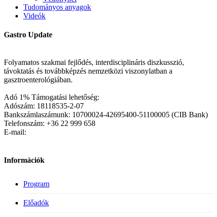
Tudományos anyagok
Videók
Gastro Update
Folyamatos szakmai fejlődés, interdisciplináris diszkusszió,
távoktatás és továbbképzés nemzetközi viszonylatban a
gasztroenterológiában.
Adó 1% Támogatási lehetőség:
Adószám: 18118535-2-07
Bankszámlaszámunk: 10700024-42695400-51100005 (CIB Bank)
Telefonszám: +36 22 999 658
E-mail:
Információk
Program
Előadók