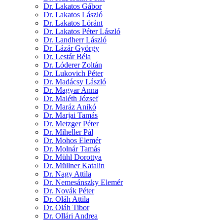
Dr. Lakatos Gábor
Dr. Lakatos László
Dr. Lakatos Lóránt
Dr. Lakatos Péter László
Dr. Landherr László
Dr. Lázár György
Dr. Lestár Béla
Dr. Lóderer Zoltán
Dr. Lukovich Péter
Dr. Madácsy László
Dr. Magyar Anna
Dr. Maléth József
Dr. Maráz Anikó
Dr. Marjai Tamás
Dr. Metzger Péter
Dr. Miheller Pál
Dr. Mohos Elemér
Dr. Molnár Tamás
Dr. Mühl Dorottya
Dr. Müllner Katalin
Dr. Nagy Attila
Dr. Nemesánszky Elemér
Dr. Novák Péter
Dr. Oláh Attila
Dr. Oláh Tibor
Dr. Ollári Andrea