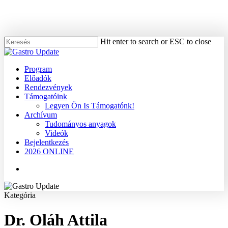
Skip
to
main
content
Hit enter to search or ESC to close
Close
Search
Menu
Program
Előadók
Rendezvények
Támogatóink
Legyen Ön Is Támogatónk!
Archívum
Tudományos anyagok
Videók
Bejelentkezés
2026 ONLINE
Menu
Kategória
Dr. Oláh Attila