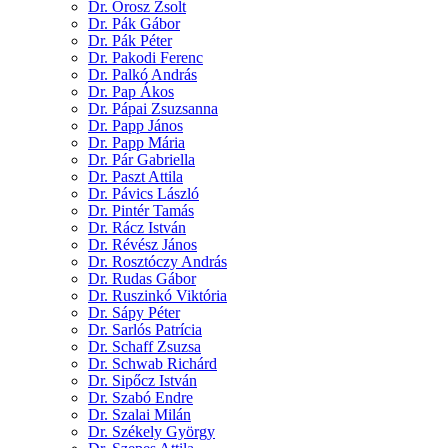
Dr. Orosz Zsolt
Dr. Pák Gábor
Dr. Pák Péter
Dr. Pakodi Ferenc
Dr. Palkó András
Dr. Pap Ákos
Dr. Pápai Zsuzsanna
Dr. Papp János
Dr. Papp Mária
Dr. Pár Gabriella
Dr. Paszt Attila
Dr. Pávics László
Dr. Pintér Tamás
Dr. Rácz István
Dr. Révész János
Dr. Rosztóczy András
Dr. Rudas Gábor
Dr. Ruszinkó Viktória
Dr. Sápy Péter
Dr. Sarlós Patrícia
Dr. Schaff Zsuzsa
Dr. Schwab Richárd
Dr. Sipőcz István
Dr. Szabó Endre
Dr. Szalai Milán
Dr. Székely György