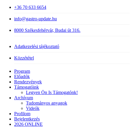
+36 70 633 6654
info@gastro-update.hu
8000 Székesfehérvár, Budai út 316.
Adatkezelési tájékoztató
Közzététel
Close
Program
Menu
Előadók
Rendezvények
Támogatóink
Legyen Ön Is Támogatónk!
Archívum
Tudományos anyagok
Videók
Profilom
Bejelentkezés
2026 ONLINE