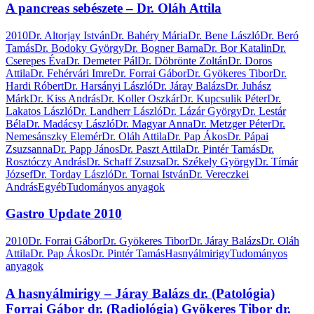
A pancreas sebészete – Dr. Oláh Attila
2010
Dr. Altorjay István
Dr. Bahéry Mária
Dr. Bene László
Dr. Beró
Tamás
Dr. Bodoky György
Dr. Bogner Barna
Dr. Bor Katalin
Dr.
Cserepes Éva
Dr. Demeter Pál
Dr. Döbrönte Zoltán
Dr. Doros
Attila
Dr. Fehérvári Imre
Dr. Forrai Gábor
Dr. Gyökeres Tibor
Dr.
Hardi Róbert
Dr. Harsányi László
Dr. Járay Balázs
Dr. Juhász
Márk
Dr. Kiss András
Dr. Koller Oszkár
Dr. Kupcsulik Péter
Dr.
Lakatos László
Dr. Landherr László
Dr. Lázár György
Dr. Lestár
Béla
Dr. Madácsy László
Dr. Magyar Anna
Dr. Metzger Péter
Dr.
Nemesánszky Elemér
Dr. Oláh Attila
Dr. Pap Ákos
Dr. Pápai
Zsuzsanna
Dr. Papp János
Dr. Paszt Attila
Dr. Pintér Tamás
Dr.
Rosztóczy András
Dr. Schaff Zsuzsa
Dr. Székely György
Dr. Tímár
József
Dr. Torday László
Dr. Tornai István
Dr. Vereczkei
András
Egyéb
Tudományos anyagok
Gastro Update 2010
2010
Dr. Forrai Gábor
Dr. Gyökeres Tibor
Dr. Járay Balázs
Dr. Oláh
Attila
Dr. Pap Ákos
Dr. Pintér Tamás
Hasnyálmirigy
Tudományos
anyagok
A hasnyálmirigy – Járay Balázs dr. (Patológia)
Forrai Gábor dr. (Radiológia) Gyökeres Tibor dr.