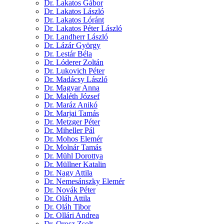
Dr. Lakatos Gábor
Dr. Lakatos László
Dr. Lakatos Lóránt
Dr. Lakatos Péter László
Dr. Landherr László
Dr. Lázár György
Dr. Lestár Béla
Dr. Lóderer Zoltán
Dr. Lukovich Péter
Dr. Madácsy László
Dr. Magyar Anna
Dr. Maléth József
Dr. Maráz Anikó
Dr. Marjai Tamás
Dr. Metzger Péter
Dr. Miheller Pál
Dr. Mohos Elemér
Dr. Molnár Tamás
Dr. Mühl Dorottya
Dr. Müllner Katalin
Dr. Nagy Attila
Dr. Nemesánszky Elemér
Dr. Novák Péter
Dr. Oláh Attila
Dr. Oláh Tibor
Dr. Ollári Andrea
Dr. Orosz Zsolt