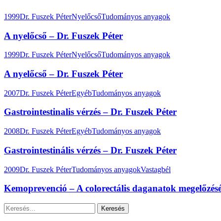
1999
Dr. Fuszek Péter
Nyelőcső
Tudományos anyagok
A nyelőcső – Dr. Fuszek Péter
1999
Dr. Fuszek Péter
Nyelőcső
Tudományos anyagok
A nyelőcső – Dr. Fuszek Péter
2007
Dr. Fuszek Péter
Egyéb
Tudományos anyagok
Gastrointestinalis vérzés – Dr. Fuszek Péter
2008
Dr. Fuszek Péter
Egyéb
Tudományos anyagok
Gastrointestinális vérzés – Dr. Fuszek Péter
2009
Dr. Fuszek Péter
Tudományos anyagok
Vastagbél
Kemoprevenció – A colorectális daganatok megelőzésé
Keresés