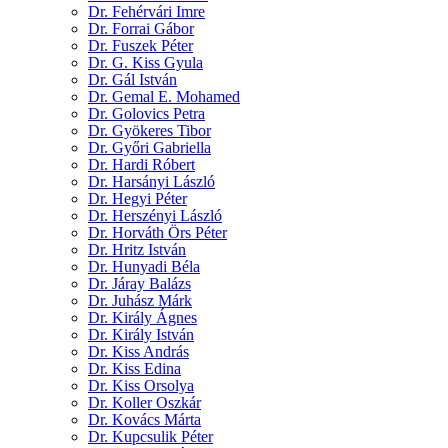
Dr. Fehérvári Imre
Dr. Forrai Gábor
Dr. Fuszek Péter
Dr. G. Kiss Gyula
Dr. Gál István
Dr. Gemal E. Mohamed
Dr. Golovics Petra
Dr. Gyökeres Tibor
Dr. Győri Gabriella
Dr. Hardi Róbert
Dr. Harsányi László
Dr. Hegyi Péter
Dr. Herszényi László
Dr. Horváth Örs Péter
Dr. Hritz István
Dr. Hunyadi Béla
Dr. Járay Balázs
Dr. Juhász Márk
Dr. Király Ágnes
Dr. Király István
Dr. Kiss András
Dr. Kiss Edina
Dr. Kiss Orsolya
Dr. Koller Oszkár
Dr. Kovács Márta
Dr. Kupcsulik Péter