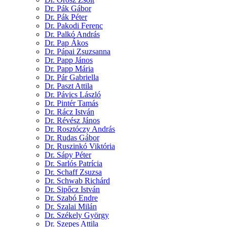
Dr. Pák Gábor
Dr. Pák Péter
Dr. Pakodi Ferenc
Dr. Palkó András
Dr. Pap Ákos
Dr. Pápai Zsuzsanna
Dr. Papp János
Dr. Papp Mária
Dr. Pár Gabriella
Dr. Paszt Attila
Dr. Pávics László
Dr. Pintér Tamás
Dr. Rácz István
Dr. Révész János
Dr. Rosztóczy András
Dr. Rudas Gábor
Dr. Ruszinkó Viktória
Dr. Sápy Péter
Dr. Sarlós Patrícia
Dr. Schaff Zsuzsa
Dr. Schwab Richárd
Dr. Sipőcz István
Dr. Szabó Endre
Dr. Szalai Milán
Dr. Székely György
Dr. Szepes Attila