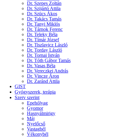
Dr. Szepes Zoltán
Dr. Szijártó Attila
Dr. Szücs Ákos
Dr. Takács Tamás
Dr. Tanyi Miklós
Dr. Tárnok Ferenc
Dr. Teleky Béla
Dr. Tímár József
Dr. Tiszlavicz László
Dr. Torday László
Dr. Tornai István
Dr. Tóth Gábor Tamás
Dr. Vasas Béla
Dr. Vereczkei András
Dr. Vincze Áron
Dr. Zaránd Attila
GIST
Gyógyszerek, terápia
Szerv szerint
Epehólyag
Gyomor
Hasnyálmirigy
Máj
Nyelőcső
Vastagbél
Vékonybél