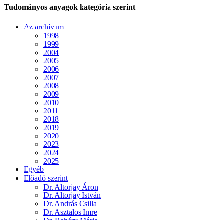
Tudományos anyagok kategória szerint
Az archívum
1998
1999
2004
2005
2006
2007
2008
2009
2010
2011
2018
2019
2020
2023
2024
2025
Egyéb
Előadó szerint
Dr. Altorjay Áron
Dr. Altorjay István
Dr. András Csilla
Dr. Asztalos Imre