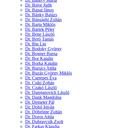
Dr. Bahéry Mária
Dr. Bajor Judit
Dr. Banai János
Dr. Bánky Balázs
Dr. Bánsághi Zoltán
Dr. Barta Miklós
Dr. Bartek Péter
Dr. Bene László
Dr. Beró Tamás
Dr. Bin Liu
Dr. Bodoky György
Dr. Bogner Barna
Dr. Bor Katalin
Dr. Borka Katalin
Dr. Bursics Attila
Dr. Buzás György Miklós
Dr. Cserepes Éva
Dr. Csiki Zoltán
Dr. Czakó László
Dr. Damjanovich László
Dr. Dank Magdolna
Dr. Demeter Pál
Dr. Dobó István
Dr. Döbrönte Zoltán
Dr. Doros Attila
Dr. Dubravcsik Zsolt
Dr. Farkas Klaudia