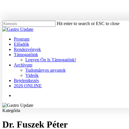
Skip
to
main
content
Hit enter to search or ESC to close
Close
Search
Menu
Program
Előadók
Rendezvények
Támogatóink
Legyen Ön Is Támogatónk!
Archívum
Tudományos anyagok
Videók
Bejelentkezés
2026 ONLINE
Menu
Kategória
Dr. Fuszek Péter