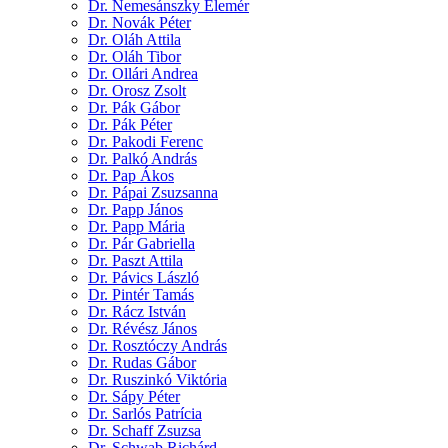
Dr. Nemesánszky Elemér
Dr. Novák Péter
Dr. Oláh Attila
Dr. Oláh Tibor
Dr. Ollári Andrea
Dr. Orosz Zsolt
Dr. Pák Gábor
Dr. Pák Péter
Dr. Pakodi Ferenc
Dr. Palkó András
Dr. Pap Ákos
Dr. Pápai Zsuzsanna
Dr. Papp János
Dr. Papp Mária
Dr. Pár Gabriella
Dr. Paszt Attila
Dr. Pávics László
Dr. Pintér Tamás
Dr. Rácz István
Dr. Révész János
Dr. Rosztóczy András
Dr. Rudas Gábor
Dr. Ruszinkó Viktória
Dr. Sápy Péter
Dr. Sarlós Patrícia
Dr. Schaff Zsuzsa
Dr. Schwab Richárd