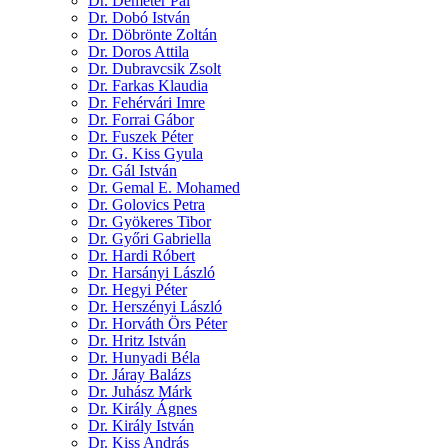
Dr. Demeter Pál
Dr. Dobó István
Dr. Döbrönte Zoltán
Dr. Doros Attila
Dr. Dubravcsik Zsolt
Dr. Farkas Klaudia
Dr. Fehérvári Imre
Dr. Forrai Gábor
Dr. Fuszek Péter
Dr. G. Kiss Gyula
Dr. Gál István
Dr. Gemal E. Mohamed
Dr. Golovics Petra
Dr. Gyökeres Tibor
Dr. Győri Gabriella
Dr. Hardi Róbert
Dr. Harsányi László
Dr. Hegyi Péter
Dr. Herszényi László
Dr. Horváth Örs Péter
Dr. Hritz István
Dr. Hunyadi Béla
Dr. Járay Balázs
Dr. Juhász Márk
Dr. Király Ágnes
Dr. Király István
Dr. Kiss András