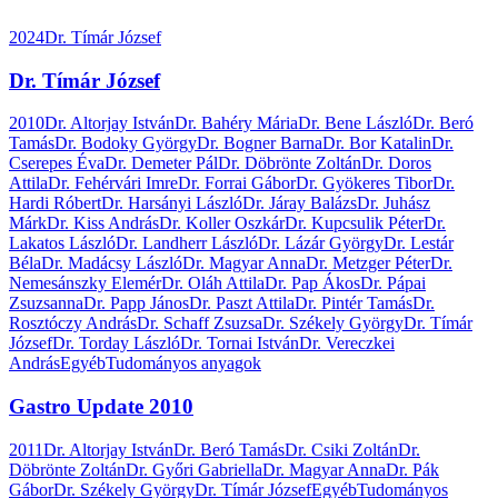
2024
Dr. Tímár József
Dr. Tímár József
2010
Dr. Altorjay István
Dr. Bahéry Mária
Dr. Bene László
Dr. Beró
Tamás
Dr. Bodoky György
Dr. Bogner Barna
Dr. Bor Katalin
Dr.
Cserepes Éva
Dr. Demeter Pál
Dr. Döbrönte Zoltán
Dr. Doros
Attila
Dr. Fehérvári Imre
Dr. Forrai Gábor
Dr. Gyökeres Tibor
Dr.
Hardi Róbert
Dr. Harsányi László
Dr. Járay Balázs
Dr. Juhász
Márk
Dr. Kiss András
Dr. Koller Oszkár
Dr. Kupcsulik Péter
Dr.
Lakatos László
Dr. Landherr László
Dr. Lázár György
Dr. Lestár
Béla
Dr. Madácsy László
Dr. Magyar Anna
Dr. Metzger Péter
Dr.
Nemesánszky Elemér
Dr. Oláh Attila
Dr. Pap Ákos
Dr. Pápai
Zsuzsanna
Dr. Papp János
Dr. Paszt Attila
Dr. Pintér Tamás
Dr.
Rosztóczy András
Dr. Schaff Zsuzsa
Dr. Székely György
Dr. Tímár
József
Dr. Torday László
Dr. Tornai István
Dr. Vereczkei
András
Egyéb
Tudományos anyagok
Gastro Update 2010
2011
Dr. Altorjay István
Dr. Beró Tamás
Dr. Csiki Zoltán
Dr.
Döbrönte Zoltán
Dr. Győri Gabriella
Dr. Magyar Anna
Dr. Pák
Gábor
Dr. Székely György
Dr. Tímár József
Egyéb
Tudományos