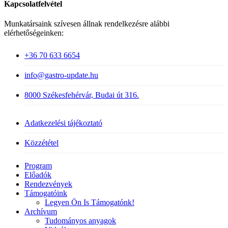
Kapcsolatfelvétel
Munkatársaink szívesen állnak rendelkezésre alábbi
elérhetőségeinken:
+36 70 633 6654
info@gastro-update.hu
8000 Székesfehérvár, Budai út 316.
Adatkezelési tájékoztató
Közzététel
Close
Program
Menu
Előadók
Rendezvények
Támogatóink
Legyen Ön Is Támogatónk!
Archívum
Tudományos anyagok