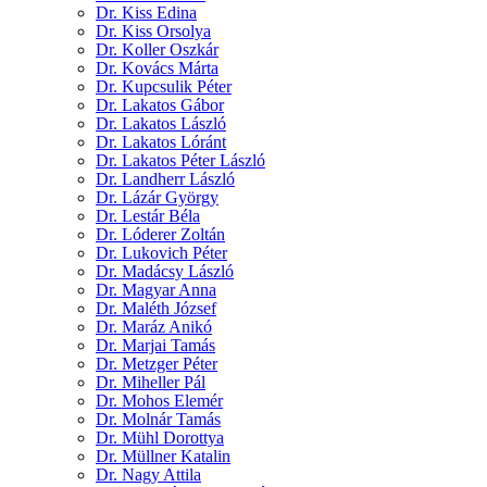
Dr. Kiss Edina
Dr. Kiss Orsolya
Dr. Koller Oszkár
Dr. Kovács Márta
Dr. Kupcsulik Péter
Dr. Lakatos Gábor
Dr. Lakatos László
Dr. Lakatos Lóránt
Dr. Lakatos Péter László
Dr. Landherr László
Dr. Lázár György
Dr. Lestár Béla
Dr. Lóderer Zoltán
Dr. Lukovich Péter
Dr. Madácsy László
Dr. Magyar Anna
Dr. Maléth József
Dr. Maráz Anikó
Dr. Marjai Tamás
Dr. Metzger Péter
Dr. Miheller Pál
Dr. Mohos Elemér
Dr. Molnár Tamás
Dr. Mühl Dorottya
Dr. Müllner Katalin
Dr. Nagy Attila