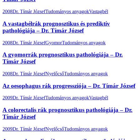
2008
Dr. Tímár József
Tudományos anyagok
Vastagbél
A vastagbélrák prognosztikus és prediktív
pathológiája – Dr. Tímár József
2008
Dr. Tímár József
Gyomor
Tudományos anyagok
A gyomorrák prognosztikus pathológiája – Dr.
Tímár József
2008
Dr. Tímár József
Nyelőcső
Tudományos anyagok
Az oesophagus rák progressziója – Dr. Tímár József
2009
Dr. Tímár József
Tudományos anyagok
Vastagbél
A colorectalis rák prognosztikus pathológiája – Dr.
Tímár József
2009
Dr. Tímár József
Nyelőcső
Tudományos anyagok