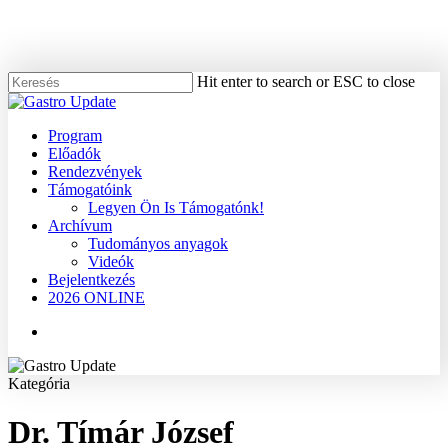
Skip
to
main
content
Hit enter to search or ESC to close
Close
Search
Menu
Program
Előadók
Rendezvények
Támogatóink
Legyen Ön Is Támogatónk!
Archívum
Tudományos anyagok
Videók
Bejelentkezés
2026 ONLINE
Menu
Kategória
Dr. Tímár József