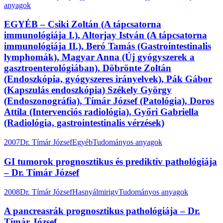
anyagok
EGYÉB – Csiki Zoltán (A tápcsatorna
immunológiája I.), Altorjay István (A tápcsatorna
immunológiája II.), Beró Tamás (Gastrointestinalis
lymphomák), Magyar Anna (Új gyógyszerek a
gasztroenterológiában), Döbrönte Zoltán
(Endoszkópia, gyógyszeres irányelvek), Pák Gábor
(Kapszulás endoszkópia) Székely György
(Endoszonográfia), Tímár József (Patológia), Doros
Attila (Intervenciós radiológia), Győri Gabriella
(Radiológia, gastrointestinalis vérzések)
2007
Dr. Tímár József
Egyéb
Tudományos anyagok
GI tumorok prognosztikus és prediktív pathológiája
– Dr. Tímár József
2008
Dr. Tímár József
Hasnyálmirigy
Tudományos anyagok
A pancreasrák prognosztikus pathológiája – Dr.
Tímár József