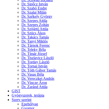
Dr. Sipőcz István
Dr. Szabó Endre
Dr. Szalai Milán
Dr. Székely György
Dr. Szepes Attila
Dr. Szepes Zoltán
Dr. Szijártó Attila
Dr. Szücs Ákos
Dr. Takács Tamás
Dr. Tanyi Miklós
Dr. Tárnok Ferenc
Dr. Teleky Béla
Dr. Tímár József
Dr. Tiszlavicz László
Dr. Torday László
Dr. Tornai István
Dr. Tóth Gábor Tamás
Dr. Vasas Béla
Dr. Vereczkei András
Dr. Vincze Áron
Dr. Zaránd Attila
GIST
Gyógyszerek, terápia
Szerv szerint
Epehólyag
Gyomor