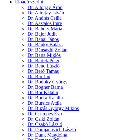
Előadó szerint
Dr. Altorjay Áron
Dr. Altorjay István
Dr. András Csilla
Dr. Asztalos Imre
Dr. Bahéry Mária
Dr. Bajor Judit
Dr. Banai János
Dr. Bánky Balázs
Dr. Bánsághi Zoltán
Dr. Barta Miklós
Dr. Bartek Péter
Dr. Bene László
Dr. Beró Tamás
Dr. Bin Liu
Dr. Bodoky György
Dr. Bogner Barna
Dr. Bor Katalin
Dr. Borka Katalin
Dr. Bursics Attila
Dr. Buzás György Miklós
Dr. Cserepes Éva
Dr. Csiki Zoltán
Dr. Czakó László
Dr. Damjanovich László
Dr. Dank Magdolna