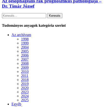
Az oesophagealis rák prognosztikus pathológiája –
Dr. Tímár József
Keresés
Tudományos anyagok kategória szerint
Az archívum
1998
1999
2004
2005
2006
2007
2008
2009
2010
2011
2018
2019
2020
2023
2024
2025
Egyéb