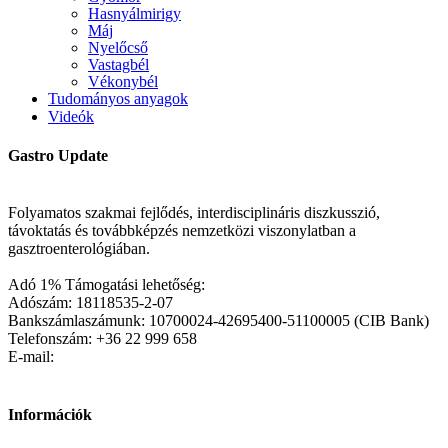
Hasnyálmirigy
Máj
Nyelőcső
Vastagbél
Vékonybél
Tudományos anyagok
Videók
Gastro Update
Folyamatos szakmai fejlődés, interdisciplináris diszkusszió,
távoktatás és továbbképzés nemzetközi viszonylatban a
gasztroenterológiában.
Adó 1% Támogatási lehetőség:
Adószám: 18118535-2-07
Bankszámlaszámunk: 10700024-42695400-51100005 (CIB Bank)
Telefonszám: +36 22 999 658
E-mail:
Információk