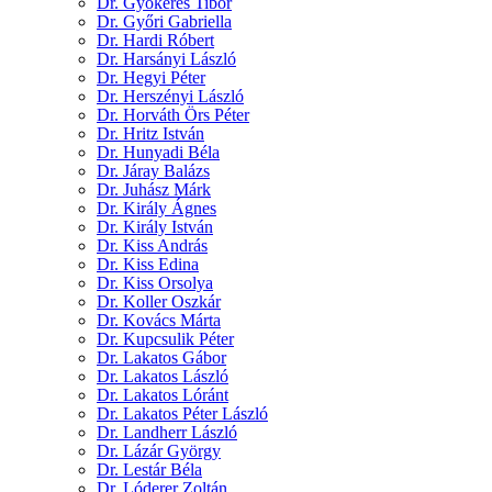
Dr. Gyökeres Tibor
Dr. Győri Gabriella
Dr. Hardi Róbert
Dr. Harsányi László
Dr. Hegyi Péter
Dr. Herszényi László
Dr. Horváth Örs Péter
Dr. Hritz István
Dr. Hunyadi Béla
Dr. Járay Balázs
Dr. Juhász Márk
Dr. Király Ágnes
Dr. Király István
Dr. Kiss András
Dr. Kiss Edina
Dr. Kiss Orsolya
Dr. Koller Oszkár
Dr. Kovács Márta
Dr. Kupcsulik Péter
Dr. Lakatos Gábor
Dr. Lakatos László
Dr. Lakatos Lóránt
Dr. Lakatos Péter László
Dr. Landherr László
Dr. Lázár György
Dr. Lestár Béla
Dr. Lóderer Zoltán