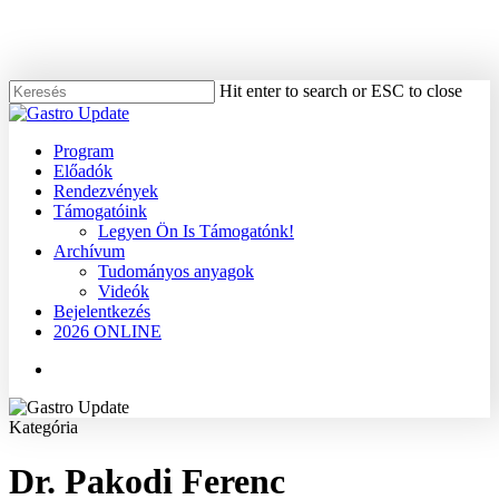
Skip
to
main
content
Hit enter to search or ESC to close
Close
Search
Menu
Program
Előadók
Rendezvények
Támogatóink
Legyen Ön Is Támogatónk!
Archívum
Tudományos anyagok
Videók
Bejelentkezés
2026 ONLINE
Menu
Kategória
Dr. Pakodi Ferenc