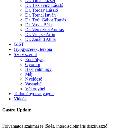
Dr. Tímár József
Dr. Tiszlavicz László
Dr. Torday László
Dr. Tornai István
Dr. Tóth Gábor Tamás
Dr. Vasas Béla
Dr. Vereczkei András
Dr. Vincze Áron
Dr. Zaránd Attila
GIST
Gyógyszerek, terápia
Szerv szerint
Epehólyag
Gyomor
Hasnyálmirigy
Máj
Nyelőcső
Vastagbél
Vékonybél
Tudományos anyagok
Videók
Gastro Update
Folyamatos szakmai fejlődés, interdisciplináris diszkusszió,