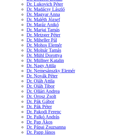
Dr. Lukovich Péter
Dr. Madácsy László
Dr. Magyar Anna
Dr. Maléth József
Dr. Maráz Anikó
Dr. Marjai Tamás
Dr. Metzger Péter
Dr. Miheller Pál
Dr. Mohos Elemér
Dr. Molnár Tamás
Dr. Mühl Dorottya
Dr. Müllner Katalin
Dr. Nagy Attila
Dr. Nemesánszky Elemér
Dr. Novák Péter
Dr. Oláh Attila
Dr. Oláh Tibor
Dr. Ollári Andrea
Dr. Orosz Zsolt
Dr. Pák Gábor
Dr. Pák Péter
Dr. Pakodi Ferenc
Dr. Palkó András
Dr. Pap Ákos
Dr. Pápai Zsuzsanna
Dr. Papp János