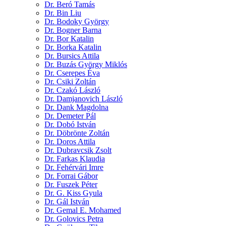
Dr. Beró Tamás
Dr. Bin Liu
Dr. Bodoky György
Dr. Bogner Barna
Dr. Bor Katalin
Dr. Borka Katalin
Dr. Bursics Attila
Dr. Buzás György Miklós
Dr. Cserepes Éva
Dr. Csiki Zoltán
Dr. Czakó László
Dr. Damjanovich László
Dr. Dank Magdolna
Dr. Demeter Pál
Dr. Dobó István
Dr. Döbrönte Zoltán
Dr. Doros Attila
Dr. Dubravcsik Zsolt
Dr. Farkas Klaudia
Dr. Fehérvári Imre
Dr. Forrai Gábor
Dr. Fuszek Péter
Dr. G. Kiss Gyula
Dr. Gál István
Dr. Gemal E. Mohamed
Dr. Golovics Petra