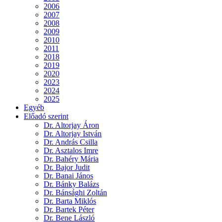
2006
2007
2008
2009
2010
2011
2018
2019
2020
2023
2024
2025
Egyéb
Előadó szerint
Dr. Altorjay Áron
Dr. Altorjay István
Dr. András Csilla
Dr. Asztalos Imre
Dr. Bahéry Mária
Dr. Bajor Judit
Dr. Banai János
Dr. Bánky Balázs
Dr. Bánsághi Zoltán
Dr. Barta Miklós
Dr. Bartek Péter
Dr. Bene László