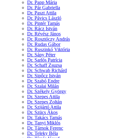
Dr. Papp Mária
Dr. Pár Gabriella
Dr. Paszt Attila
Dr. Pávics László
Dr. Pintér Tamás
Dr. Rácz István
Dr. Révész János
Dr. Rosztóczy András
Dr. Rudas Gábor
Dr. Ruszinkó Viktória
Dr. Sápy Péter
Dr. Sarlós Patrícia
Dr. Schaff Zsuzsa
Dr. Schwab Richárd
Dr. Sipőcz István
Dr. Szabó Endre
Dr. Szalai Milán
Dr. Székely György
Dr. Szepes Attila
Dr. Szepes Zoltán
Dr. Szijártó Attila
Dr. Szücs Ákos
Dr. Takács Tamás
Dr. Tanyi Miklós
Dr. Tárnok Ferenc
Dr. Teleky Béla