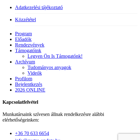
Adatkezelési tájékoztató
Közzététel
Close
Program
Menu
Előadók
Rendezvények
Támogatóink
Legyen Ön Is Támogatónk!
Archívum
Tudományos anyagok
Videók
Profilom
Bejelentkezés
2026 ONLINE
Kapcsolatfelvétel
Munkatársaink szívesen állnak rendelkezésre alábbi
elérhetőségeinken:
+36 70 633 6654