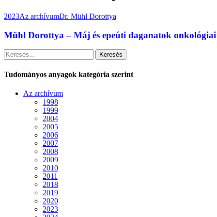
2023
Az archívum
Dr. Mühl Dorottya
Mühl Dorottya – Máj és epeúti daganatok onkológiai 
Keresés
Tudományos anyagok kategória szerint
Az archívum
1998
1999
2004
2005
2006
2007
2008
2009
2010
2011
2018
2019
2020
2023