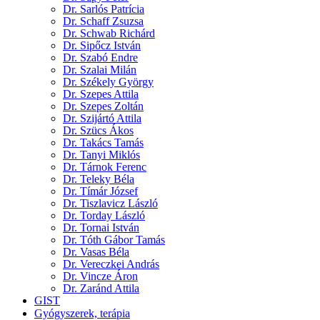
Dr. Sarlós Patrícia
Dr. Schaff Zsuzsa
Dr. Schwab Richárd
Dr. Sipőcz István
Dr. Szabó Endre
Dr. Szalai Milán
Dr. Székely György
Dr. Szepes Attila
Dr. Szepes Zoltán
Dr. Szijártó Attila
Dr. Szücs Ákos
Dr. Takács Tamás
Dr. Tanyi Miklós
Dr. Tárnok Ferenc
Dr. Teleky Béla
Dr. Tímár József
Dr. Tiszlavicz László
Dr. Torday László
Dr. Tornai István
Dr. Tóth Gábor Tamás
Dr. Vasas Béla
Dr. Vereczkei András
Dr. Vincze Áron
Dr. Zaránd Attila
GIST
Gyógyszerek, terápia