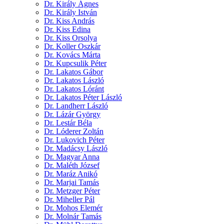
Dr. Király Ágnes
Dr. Király István
Dr. Kiss András
Dr. Kiss Edina
Dr. Kiss Orsolya
Dr. Koller Oszkár
Dr. Kovács Márta
Dr. Kupcsulik Péter
Dr. Lakatos Gábor
Dr. Lakatos László
Dr. Lakatos Lóránt
Dr. Lakatos Péter László
Dr. Landherr László
Dr. Lázár György
Dr. Lestár Béla
Dr. Lóderer Zoltán
Dr. Lukovich Péter
Dr. Madácsy László
Dr. Magyar Anna
Dr. Maléth József
Dr. Maráz Anikó
Dr. Marjai Tamás
Dr. Metzger Péter
Dr. Miheller Pál
Dr. Mohos Elemér
Dr. Molnár Tamás