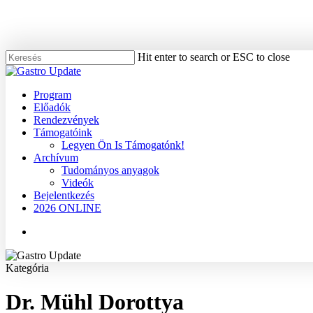
Skip
to
main
content
Hit enter to search or ESC to close
Close
Search
Menu
Program
Előadók
Rendezvények
Támogatóink
Legyen Ön Is Támogatónk!
Archívum
Tudományos anyagok
Videók
Bejelentkezés
2026 ONLINE
Menu
Kategória
Dr. Mühl Dorottya