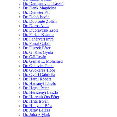
Dr. Damjanovich László
Dr. Dank Magdolna
Dr. Demeter Pál
Dr. Dobó István
Dr. Döbrönte Zoltán
Dr. Doros Attila
Dr. Dubravcsik Zsolt
Dr. Farkas Klaudia
Dr. Fehérvári Imre
Dr. Forrai Gábor
Dr. Fuszek Péter
Dr. G. Kiss Gyula
Dr. Gál István
Dr. Gemal E. Mohamed
Dr. Golovics Petra
Dr. Gyökeres Tibor
Dr. Győri Gabriella
Dr. Hardi Róbert
Dr. Harsányi László
Dr. Hegyi Péter
Dr. Herszényi László
Dr. Horváth Örs Péter
Dr. Hritz István
Dr. Hunyadi Béla
Dr. Járay Balázs
Dr. Juhász Márk