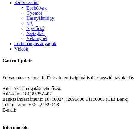
Szerv szerint
Epehólyag
Gyomor
Hasnyálmirigy
Máj
Nyelőcső
Vastagbél
Vékonybél
Tudományos anyagok
Videók
Gastro Update
Folyamatos szakmai fejlődés, interdisciplináris diszkusszió, távoktat
Adó 1% Támogatási lehetőség:
Adószám: 18118535-2-07
Bankszámlaszámunk: 10700024-42695400-51100005 (CIB Bank)
Telefonszám: +36 22 999 658
E-mail:
Információk