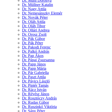
Dr. Mühl Dorottya
Dr. Müllner Katalin
Dr. Nagy Attila
Dr. Nemesánszky Elemér
Dr. Novák Péter
Dr. Oláh Attila
Dr. Oláh Tibor
Dr. Ollári Andrea
Dr. Orosz Zsolt
Dr. Pák Gábor
Dr. Pák Péter
Dr. Pakodi Ferenc
Dr. Palkó András
Dr. Pap Ákos
Dr. Pápai Zsuzsanna
Dr. Papp János
Dr. Papp Mária
Dr. Pár Gabriella
Dr. Paszt Attila
Dr. Pávics László
Dr. Pintér Tamás
Dr. Rácz István
Dr. Révész János
Dr. Rosztóczy András
Dr. Rudas Gábor
Dr. Ruszinkó Viktória
Dr. Sápy Péter