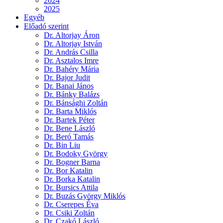
2024
2025
Egyéb
Előadó szerint
Dr. Altorjay Áron
Dr. Altorjay István
Dr. András Csilla
Dr. Asztalos Imre
Dr. Bahéry Mária
Dr. Bajor Judit
Dr. Banai János
Dr. Bánky Balázs
Dr. Bánsághi Zoltán
Dr. Barta Miklós
Dr. Bartek Péter
Dr. Bene László
Dr. Beró Tamás
Dr. Bin Liu
Dr. Bodoky György
Dr. Bogner Barna
Dr. Bor Katalin
Dr. Borka Katalin
Dr. Bursics Attila
Dr. Buzás György Miklós
Dr. Cserepes Éva
Dr. Csiki Zoltán
Dr. Czakó László