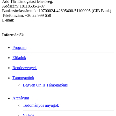
Adó 1% Támogatási lehetőség:
Adószám: 18118535-2-07
Bankszámlaszámunk: 10700024-42695400-51100005 (CIB Bank)
Telefonszám: +36 22 999 658
E-mail:
Információk
Program
Előadók
Rendezvények
Támogatóink
Legyen Ön Is Támogatónk!
Archívum
Tudományos anyagok
Videók