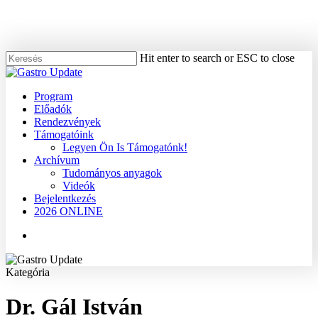
Skip
to
main
content
Hit enter to search or ESC to close
Close
Search
Menu
Program
Előadók
Rendezvények
Támogatóink
Legyen Ön Is Támogatónk!
Archívum
Tudományos anyagok
Videók
Bejelentkezés
2026 ONLINE
Menu
Kategória
Dr. Gál István