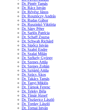
Dr. Pintér Tamás
Dr. Rácz István
Dr. Révész János
Dr. Rosztóczy András
Dr. Rudas Gábor
Dr. Ruszinkó Viktória
Dr. Sápy Péter
Dr. Sarlós Patrícia
Dr. Schaff Zsuzsa
Dr. Schwab Richárd
Dr. Sipőcz István
Dr. Szabó Endre
Dr. Szalai Milán
Dr. Székely György
Dr. Szepes Attila
Dr. Szepes Zoltán
Dr. Szijártó Attila
Dr. Szücs Ákos
Dr. Takács Tamás
Dr. Tanyi Miklós
Dr. Tárnok Ferenc
Dr. Teleky Béla
Dr. Tímár József
Dr. Tiszlavicz László
Dr. Torday László
Dr. Tornai István