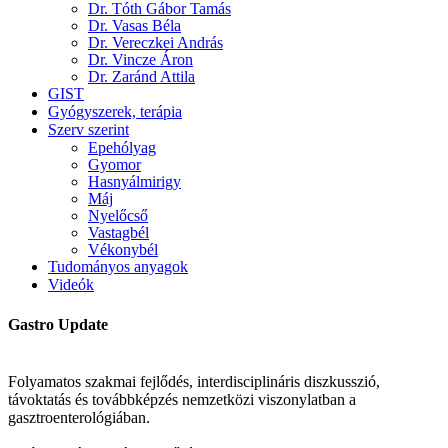
Dr. Tóth Gábor Tamás
Dr. Vasas Béla
Dr. Vereczkei András
Dr. Vincze Áron
Dr. Zaránd Attila
GIST
Gyógyszerek, terápia
Szerv szerint
Epehólyag
Gyomor
Hasnyálmirigy
Máj
Nyelőcső
Vastagbél
Vékonybél
Tudományos anyagok
Videók
Gastro Update
Folyamatos szakmai fejlődés, interdisciplináris diszkusszió,
távoktatás és továbbképzés nemzetközi viszonylatban a
gasztroenterológiában.