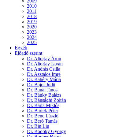
2009
2010
2011
2018
2019
2020
2023
2024
2025
Egyéb
Előadó szerint
Dr. Altorjay Áron
Dr. Altorjay István
Dr. András Csilla
Dr. Asztalos Imre
Dr. Bahéry Mária
Dr. Bajor Judit
Dr. Banai János
Dr. Bánky Balázs
Dr. Bánsághi Zoltán
Dr. Barta Miklós
Dr. Bartek Péter
Dr. Bene László
Dr. Beró Tamás
Dr. Bin Liu
Dr. Bodoky György
Dr. Bogner Barna