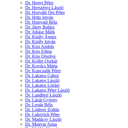
Dr. Hegyi Péter
Dr. Herszényi László
Dr. Horváth Örs Péter
Dr. Hritz István
Dr. Hunyadi Béla
Dr. Járay Balázs
Dr. Juhász Márk
Dr. Király Ágnes
Dr. Király István
Dr. Kiss András
Dr. Kiss Edina
Dr. Kiss Orsolya
Dr. Koller Oszkár
Dr. Kovács Márta
Dr. Kupcsulik Péter
Dr. Lakatos Gábor
Dr. Lakatos László
Dr. Lakatos Lóránt
Dr. Lakatos Péter László
Dr. Landherr László
Dr. Lázár György
Dr. Lestár Béla
Dr. Lóderer Zoltán
Dr. Lukovich Péter
Dr. Madácsy László
Dr. Magyar Anna