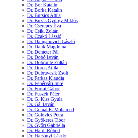
Dr. Bor Katalin
Dr. Borka Katalin
Dr. Bursics Attila
Dr. Buzás György Miklós
Dr. Cserepes Éva
Dr. Csiki Zoltán
Dr. Czakó László
Dr. Damjanovich László
Dr. Dank Magdolna
Dr. Demeter Pál
Dr. Dobó István
Dr. Döbrönte Zoltán
Dr. Doros Attila
Dr. Dubravcsik Zsolt
Dr. Farkas Klaudia
Dr. Fehérvári Imre
Dr. Forrai Gábor
Dr. Fuszek Péter
Dr. G. Kiss Gyula
Dr. Gál István
Dr. Gemal E. Mohamed
Dr. Golovics Petra
Dr. Gyökeres Tibor
Dr. Győri Gabriella
Dr. Hardi Róbert
Dr. Harsányi László