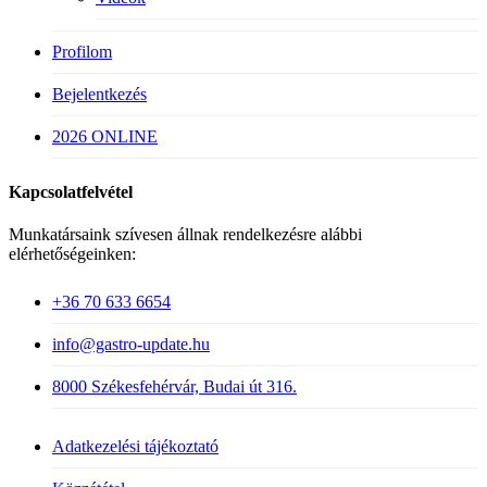
Profilom
Bejelentkezés
2026 ONLINE
Kapcsolatfelvétel
Munkatársaink szívesen állnak rendelkezésre alábbi
elérhetőségeinken:
+36 70 633 6654
info@gastro-update.hu
8000 Székesfehérvár, Budai út 316.
Adatkezelési tájékoztató