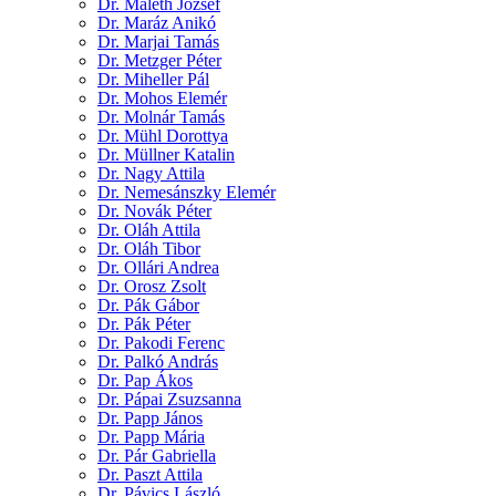
Dr. Maléth József
Dr. Maráz Anikó
Dr. Marjai Tamás
Dr. Metzger Péter
Dr. Miheller Pál
Dr. Mohos Elemér
Dr. Molnár Tamás
Dr. Mühl Dorottya
Dr. Müllner Katalin
Dr. Nagy Attila
Dr. Nemesánszky Elemér
Dr. Novák Péter
Dr. Oláh Attila
Dr. Oláh Tibor
Dr. Ollári Andrea
Dr. Orosz Zsolt
Dr. Pák Gábor
Dr. Pák Péter
Dr. Pakodi Ferenc
Dr. Palkó András
Dr. Pap Ákos
Dr. Pápai Zsuzsanna
Dr. Papp János
Dr. Papp Mária
Dr. Pár Gabriella
Dr. Paszt Attila
Dr. Pávics László