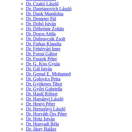
Dr. Czakó László
Dr. Damjanovich László
Dr. Dank Magdolna
Dr. Demeter Pál
Dr. Dobó István
Dr. Döbrönte Zoltán
Dr. Doros Attila
Dr. Dubravcsik Zsolt
Dr. Farkas Klaudia
Dr. Fehérvári Imre
Dr. Forrai Gábor
Dr. Fuszek Péter
Dr. G. Kiss Gyula
Dr. Gál István
Dr. Gemal E. Mohamed
Dr. Golovics Petra
Dr. Gyökeres Tibor
Dr. Győri Gabriella
Dr. Hardi Róbert
Dr. Harsányi László
Dr. Hegyi Péter
Dr. Herszényi László
Dr. Horváth Örs Péter
Dr. Hritz István
Dr. Hunyadi Béla
Dr. Járay Balázs