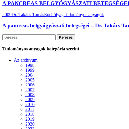
A PANCREAS BELGYÓGYÁSZATI BETEGSÉGEI – 
2009
Dr. Takács Tamás
Epehólyag
Tudományos anyagok
A pancreas belgyógyászati betegségei – Dr. Takács T
Keresés
Tudományos anyagok kategória szerint
Az archívum
1998
1999
2004
2005
2006
2007
2008
2009
2010
2011
2018
2019
2020
2023