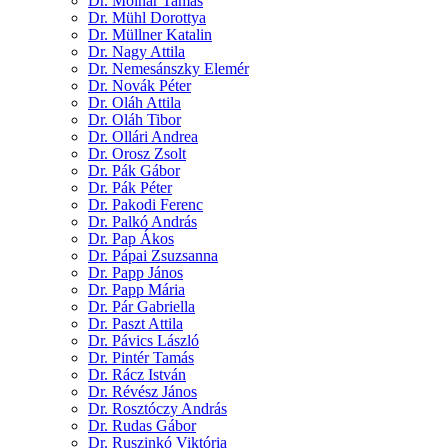
Dr. Molnár Tamás
Dr. Mühl Dorottya
Dr. Müllner Katalin
Dr. Nagy Attila
Dr. Nemesánszky Elemér
Dr. Novák Péter
Dr. Oláh Attila
Dr. Oláh Tibor
Dr. Ollári Andrea
Dr. Orosz Zsolt
Dr. Pák Gábor
Dr. Pák Péter
Dr. Pakodi Ferenc
Dr. Palkó András
Dr. Pap Ákos
Dr. Pápai Zsuzsanna
Dr. Papp János
Dr. Papp Mária
Dr. Pár Gabriella
Dr. Paszt Attila
Dr. Pávics László
Dr. Pintér Tamás
Dr. Rácz István
Dr. Révész János
Dr. Rosztóczy András
Dr. Rudas Gábor
Dr. Ruszinkó Viktória