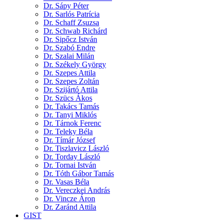
Dr. Sápy Péter
Dr. Sarlós Patrícia
Dr. Schaff Zsuzsa
Dr. Schwab Richárd
Dr. Sipőcz István
Dr. Szabó Endre
Dr. Szalai Milán
Dr. Székely György
Dr. Szepes Attila
Dr. Szepes Zoltán
Dr. Szijártó Attila
Dr. Szücs Ákos
Dr. Takács Tamás
Dr. Tanyi Miklós
Dr. Tárnok Ferenc
Dr. Teleky Béla
Dr. Tímár József
Dr. Tiszlavicz László
Dr. Torday László
Dr. Tornai István
Dr. Tóth Gábor Tamás
Dr. Vasas Béla
Dr. Vereczkei András
Dr. Vincze Áron
Dr. Zaránd Attila
GIST