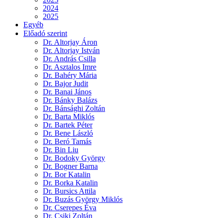
2024
2025
Egyéb
Előadó szerint
Dr. Altorjay Áron
Dr. Altorjay István
Dr. András Csilla
Dr. Asztalos Imre
Dr. Bahéry Mária
Dr. Bajor Judit
Dr. Banai János
Dr. Bánky Balázs
Dr. Bánsághi Zoltán
Dr. Barta Miklós
Dr. Bartek Péter
Dr. Bene László
Dr. Beró Tamás
Dr. Bin Liu
Dr. Bodoky György
Dr. Bogner Barna
Dr. Bor Katalin
Dr. Borka Katalin
Dr. Bursics Attila
Dr. Buzás György Miklós
Dr. Cserepes Éva
Dr. Csiki Zoltán