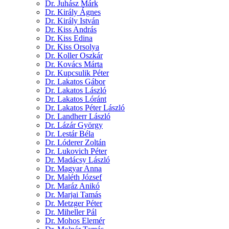
Dr. Juhász Márk
Dr. Király Ágnes
Dr. Király István
Dr. Kiss András
Dr. Kiss Edina
Dr. Kiss Orsolya
Dr. Koller Oszkár
Dr. Kovács Márta
Dr. Kupcsulik Péter
Dr. Lakatos Gábor
Dr. Lakatos László
Dr. Lakatos Lóránt
Dr. Lakatos Péter László
Dr. Landherr László
Dr. Lázár György
Dr. Lestár Béla
Dr. Lóderer Zoltán
Dr. Lukovich Péter
Dr. Madácsy László
Dr. Magyar Anna
Dr. Maléth József
Dr. Maráz Anikó
Dr. Marjai Tamás
Dr. Metzger Péter
Dr. Miheller Pál
Dr. Mohos Elemér