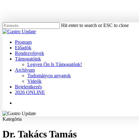
Skip
to
main
content
Hit enter to search or ESC to close
Close
Search
Menu
Program
Előadók
Rendezvények
Támogatóink
Legyen Ön Is Támogatónk!
Archívum
Tudományos anyagok
Videók
Bejelentkezés
2026 ONLINE
Menu
Kategória
Dr. Takács Tamás