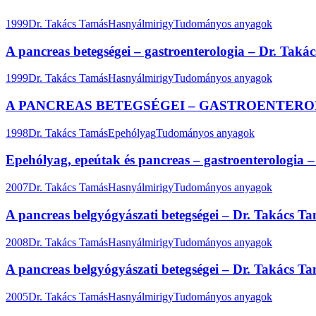
1999
Dr. Takács Tamás
Hasnyálmirigy
Tudományos anyagok
A pancreas betegségei – gastroenterologia – Dr. Taká
1999
Dr. Takács Tamás
Hasnyálmirigy
Tudományos anyagok
A PANCREAS BETEGSÉGEI – GASTROENTEROLOG
1998
Dr. Takács Tamás
Epehólyag
Tudományos anyagok
Epehólyag, epeútak és pancreas – gastroenterologia –
2007
Dr. Takács Tamás
Hasnyálmirigy
Tudományos anyagok
A pancreas belgyógyászati betegségei – Dr. Takács T
2008
Dr. Takács Tamás
Hasnyálmirigy
Tudományos anyagok
A pancreas belgyógyászati betegségei – Dr. Takács T
2005
Dr. Takács Tamás
Hasnyálmirigy
Tudományos anyagok