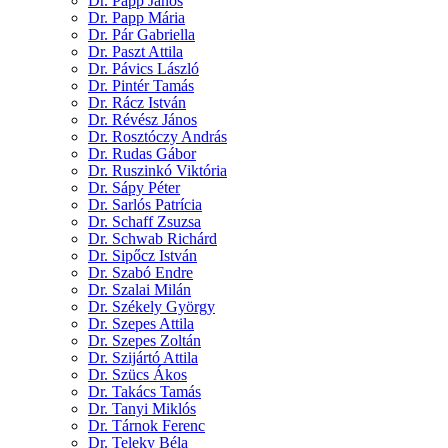
Dr. Papp János
Dr. Papp Mária
Dr. Pár Gabriella
Dr. Paszt Attila
Dr. Pávics László
Dr. Pintér Tamás
Dr. Rácz István
Dr. Révész János
Dr. Rosztóczy András
Dr. Rudas Gábor
Dr. Ruszinkó Viktória
Dr. Sápy Péter
Dr. Sarlós Patrícia
Dr. Schaff Zsuzsa
Dr. Schwab Richárd
Dr. Sipőcz István
Dr. Szabó Endre
Dr. Szalai Milán
Dr. Székely György
Dr. Szepes Attila
Dr. Szepes Zoltán
Dr. Szijártó Attila
Dr. Szücs Ákos
Dr. Takács Tamás
Dr. Tanyi Miklós
Dr. Tárnok Ferenc
Dr. Teleky Béla