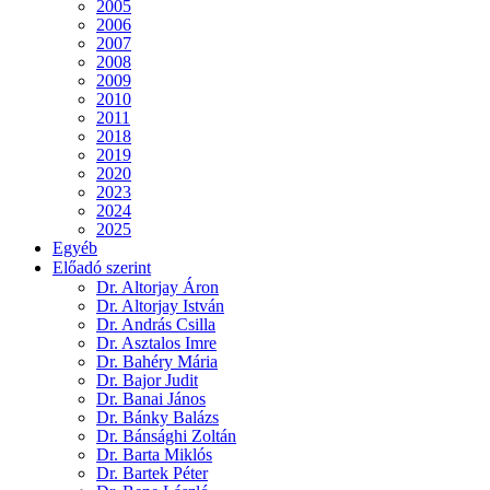
2005
2006
2007
2008
2009
2010
2011
2018
2019
2020
2023
2024
2025
Egyéb
Előadó szerint
Dr. Altorjay Áron
Dr. Altorjay István
Dr. András Csilla
Dr. Asztalos Imre
Dr. Bahéry Mária
Dr. Bajor Judit
Dr. Banai János
Dr. Bánky Balázs
Dr. Bánsághi Zoltán
Dr. Barta Miklós
Dr. Bartek Péter