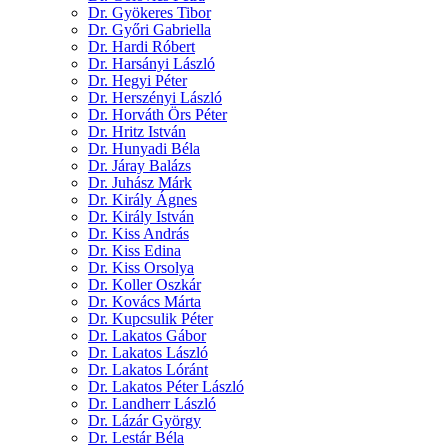
Dr. Gyökeres Tibor
Dr. Győri Gabriella
Dr. Hardi Róbert
Dr. Harsányi László
Dr. Hegyi Péter
Dr. Herszényi László
Dr. Horváth Örs Péter
Dr. Hritz István
Dr. Hunyadi Béla
Dr. Járay Balázs
Dr. Juhász Márk
Dr. Király Ágnes
Dr. Király István
Dr. Kiss András
Dr. Kiss Edina
Dr. Kiss Orsolya
Dr. Koller Oszkár
Dr. Kovács Márta
Dr. Kupcsulik Péter
Dr. Lakatos Gábor
Dr. Lakatos László
Dr. Lakatos Lóránt
Dr. Lakatos Péter László
Dr. Landherr László
Dr. Lázár György
Dr. Lestár Béla