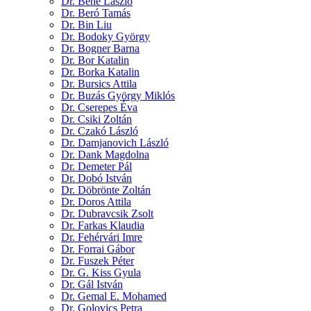
Dr. Bene László
Dr. Beró Tamás
Dr. Bin Liu
Dr. Bodoky György
Dr. Bogner Barna
Dr. Bor Katalin
Dr. Borka Katalin
Dr. Bursics Attila
Dr. Buzás György Miklós
Dr. Cserepes Éva
Dr. Csiki Zoltán
Dr. Czakó László
Dr. Damjanovich László
Dr. Dank Magdolna
Dr. Demeter Pál
Dr. Dobó István
Dr. Döbrönte Zoltán
Dr. Doros Attila
Dr. Dubravcsik Zsolt
Dr. Farkas Klaudia
Dr. Fehérvári Imre
Dr. Forrai Gábor
Dr. Fuszek Péter
Dr. G. Kiss Gyula
Dr. Gál István
Dr. Gemal E. Mohamed
Dr. Golovics Petra