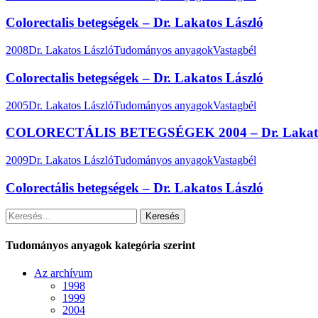
Colorectalis betegségek – Dr. Lakatos László
2008
Dr. Lakatos László
Tudományos anyagok
Vastagbél
Colorectalis betegségek – Dr. Lakatos László
2005
Dr. Lakatos László
Tudományos anyagok
Vastagbél
COLORECTÁLIS BETEGSÉGEK 2004 – Dr. Lakato
2009
Dr. Lakatos László
Tudományos anyagok
Vastagbél
Colorectális betegségek – Dr. Lakatos László
Keresés
Tudományos anyagok kategória szerint
Az archívum
1998
1999
2004