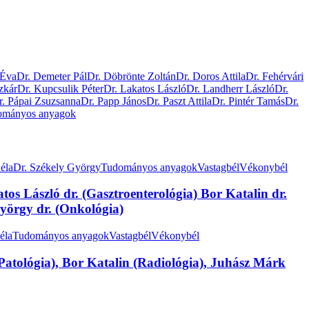
 Éva
Dr. Demeter Pál
Dr. Döbrönte Zoltán
Dr. Doros Attila
Dr. Fehérvári
zkár
Dr. Kupcsulik Péter
Dr. Lakatos László
Dr. Landherr László
Dr.
r. Pápai Zsuzsanna
Dr. Papp János
Dr. Paszt Attila
Dr. Pintér Tamás
Dr.
ományos anyagok
éla
Dr. Székely György
Tudományos anyagok
Vastagbél
Vékonybél
tos László dr. (Gasztroenterológia) Bor Katalin dr.
György dr. (Onkológia)
éla
Tudományos anyagok
Vastagbél
Vékonybél
ológia), Bor Katalin (Radiológia), Juhász Márk