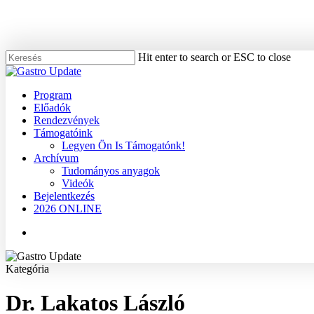
Skip
to
main
content
Hit enter to search or ESC to close
Close
Search
Menu
Program
Előadók
Rendezvények
Támogatóink
Legyen Ön Is Támogatónk!
Archívum
Tudományos anyagok
Videók
Bejelentkezés
2026 ONLINE
Menu
Kategória
Dr. Lakatos László