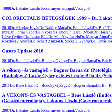
1999
Dr. Lakatos László
Tudományos anyagok
Vastagbél
COLORECTALIS BETEGSÉGEK 1999 – Dr. Lakato
2010
Dr. Altorjay István
Dr. Bahéry Mária
Dr. Bene László
Dr. Beró T
Imre
Dr. Forrai Gábor
Dr. Gyökeres Tibor
Dr. Hardi Róbert
Dr. Harsány
Lázár György
Dr. Lestár Béla
Dr. Madácsy László
Dr. Magyar Anna
Dr
Rosztóczy András
Dr. Schaff Zsuzsa
Dr. Székely György
Dr. Tímár Jó
Gastro Update 2010
2010
Dr. Bene László
Dr. Bodoky György
Dr. Bogner Barna
Dr. Bor K
A vékony- és vastagbél – Bogner Barna dr. (Patológia
(Radiológia) Lázár György dr. és Lestár Béla dr. (
2011
Dr. Bene László
Dr. Bodoky György
Dr. Bogner Barna
Dr. Bor K
A VÉKONY- ÉS VASTAGBÉL – Bene László (Endoszkóp
(Gasztroenterológia), Lakatos László (Gasztroenteroló
2007
Dr. Lakatos László
Tudományos anyagok
Vastagbél