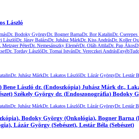
s László
amás
Dr. Bodoky György
Dr. Bogner Barna
Dr. Bor Katalin
Dr. Cserepes
i László
Dr. Járay Balázs
Dr. Juhász Márk
Dr. Kiss András
Dr. Koller Os
. Metzger Péter
Dr. Nemesánszky Elemér
Dr. Oláh Attila
Dr. Pap Ákos
D
zsef
Dr. Torday László
Dr. Tornai István
Dr. Vereczkei András
Egyéb
Tud
atalin
Dr. Juhász Márk
Dr. Lakatos László
Dr. Lázár György
Dr. Lestár B
) Bene László dr. (Endoszkópia) Juhász Márk dr., Laka
Sebészet) Székely György dr. (Endoszonográfia) Bodoky 
atalin
Dr. Juhász Márk
Dr. Lakatos László
Dr. Lázár György
Dr. Lestár B
ia), Bodoky György (Onkológia), Bogner Barna (Pat
gia), Lázár György (Sebészet), Lestár Béla (Sebészet)