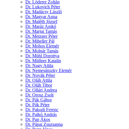
Dr. Lóderer Zoltán
Dr. Lukovich Péter
Dr. Madácsy László
Dr. Magyar Anna
Dr. Maléth József
Dr. Maráz Anikó
Dr. Marjai Tamás
Dr. Metzger Péter
Dr. Miheller Pál
Dr. Mohos Elemér
Dr. Molnár Tamás
Dr. Mühl Dorottya
Dr. Müllner Katalin
Dr. Nagy Attila
Dr. Nemesánszky Elemér
Dr. Novák Péter
Dr. Oláh Attila
Dr. Oláh Tibor
Dr. Ollári Andrea
Dr. Orosz Zsolt
Dr. Pák Gábor
Dr. Pák Péter
Dr. Pakodi Ferenc
Dr. Palkó András
Dr. Pap Ákos
Dr. Pápai Zsuzsanna