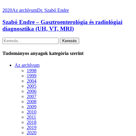
2020
Az archívum
Dr. Szabó Endre
Szabó Endre – Gasztroenterológia és radiológiai
diagnosztika (UH, VT, MRI)
Keresés
Tudományos anyagok kategória szerint
Az archívum
1998
1999
2004
2005
2006
2007
2008
2009
2010
2011
2018
2019
2020