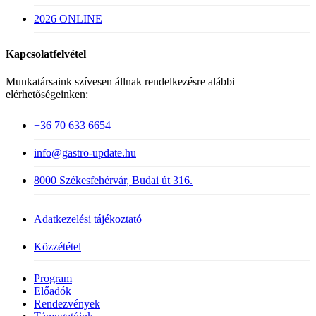
2026 ONLINE
Kapcsolatfelvétel
Munkatársaink szívesen állnak rendelkezésre alábbi
elérhetőségeinken:
+36 70 633 6654
info@gastro-update.hu
8000 Székesfehérvár, Budai út 316.
Adatkezelési tájékoztató
Közzététel
Close
Program
Menu
Előadók
Rendezvények