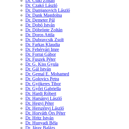
Dr. Csiki Zoltán
Dr. Czakó László
Dr. Damjanovich László
Dr. Dank Magdolna
Dr. Demeter Pál
Dr. Dobó István
Dr. Döbrönte Zoltán
Dr. Doros Attila
Dr. Dubravcsik Zsolt
Dr. Farkas Klaudia
Dr. Fehérvári Imre
Dr. Forrai Gábor
Dr. Fuszek Péter
Dr. G. Kiss Gyula
Dr. Gál István
Dr. Gemal E. Mohamed
Dr. Golovics Petra
Dr. Gyökeres Tibor
Dr. Győri Gabriella
Dr. Hardi Róbert
Dr. Harsányi László
Dr. Hegyi Péter
Dr. Herszényi László
Dr. Horváth Örs Péter
Dr. Hritz István
Dr. Hunyadi Béla
Dr. Járay Balázs