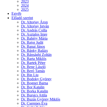
2023
2024
2025
Egyéb
Előadó szerint
Dr. Altorjay Áron
Dr. Altorjay István
Dr. András Csilla
Dr. Asztalos Imre
Dr. Bahéry Mária
Dr. Bajor Judit
Dr. Banai János
Dr. Bánky Balázs
Dr. Bánsághi Zoltán
Dr. Barta Miklós
Dr. Bartek Péter
Dr. Bene László
Dr. Beró Tamás
Dr. Bin Liu
Dr. Bodoky György
Dr. Bogner Barna
Dr. Bor Katalin
Dr. Borka Katalin
Dr. Bursics Attila
Dr. Buzás György Miklós
Dr. Cserepes Éva