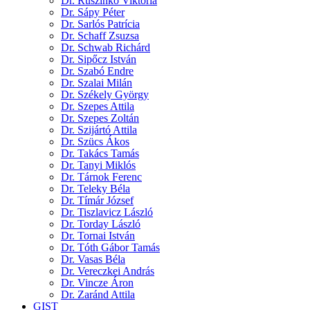
Dr. Ruszinkó Viktória
Dr. Sápy Péter
Dr. Sarlós Patrícia
Dr. Schaff Zsuzsa
Dr. Schwab Richárd
Dr. Sipőcz István
Dr. Szabó Endre
Dr. Szalai Milán
Dr. Székely György
Dr. Szepes Attila
Dr. Szepes Zoltán
Dr. Szijártó Attila
Dr. Szücs Ákos
Dr. Takács Tamás
Dr. Tanyi Miklós
Dr. Tárnok Ferenc
Dr. Teleky Béla
Dr. Tímár József
Dr. Tiszlavicz László
Dr. Torday László
Dr. Tornai István
Dr. Tóth Gábor Tamás
Dr. Vasas Béla
Dr. Vereczkei András
Dr. Vincze Áron
Dr. Zaránd Attila
GIST