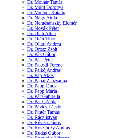
Dr. Molnár Tamás
Dr. Mühl Dorottya
Dr. Müllner Katalin
Dr. Nagy Attila
Dr. Nemesánszky Elemér
Dr. Novák Péter
Dr. Oláh Attila
Dr. Oláh Tibor
Dr. Ollári Andrea
Dr. Orosz Zsolt
Dr. Pák Gábor
Dr. Pák Péter
Dr. Pakodi Ferenc
Dr. Palkó András
Dr. Pap Ákos
Dr. Pápai Zsuzsanna
Dr. Papp János
Dr. Papp Mária
Dr. Pár Gabriella
Dr. Paszt Attila
Dr. Pávics László
Dr. Pintér Tamás
Dr. Rácz István
Dr. Révész János
Dr. Rosztóczy András
Dr. Rudas Gábor