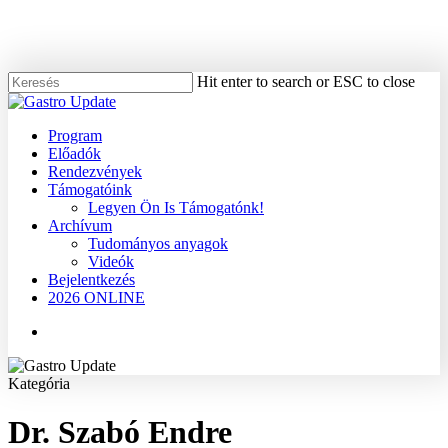
Skip
to
main
content
Hit enter to search or ESC to close
Close
Search
Menu
Program
Előadók
Rendezvények
Támogatóink
Legyen Ön Is Támogatónk!
Archívum
Tudományos anyagok
Videók
Bejelentkezés
2026 ONLINE
Menu
Kategória
Dr. Szabó Endre