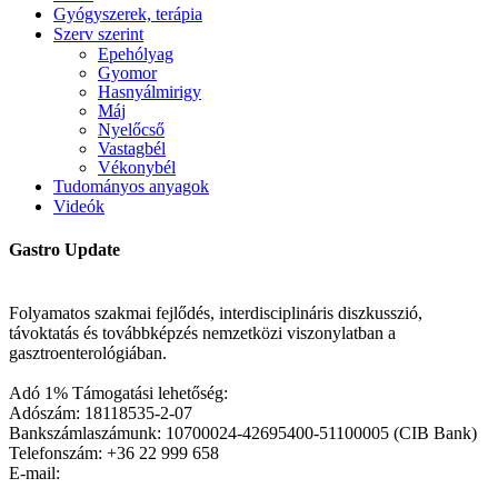
Gyógyszerek, terápia
Szerv szerint
Epehólyag
Gyomor
Hasnyálmirigy
Máj
Nyelőcső
Vastagbél
Vékonybél
Tudományos anyagok
Videók
Gastro Update
Folyamatos szakmai fejlődés, interdisciplináris diszkusszió,
távoktatás és továbbképzés nemzetközi viszonylatban a
gasztroenterológiában.
Adó 1% Támogatási lehetőség:
Adószám: 18118535-2-07
Bankszámlaszámunk: 10700024-42695400-51100005 (CIB Bank)
Telefonszám: +36 22 999 658
E-mail: