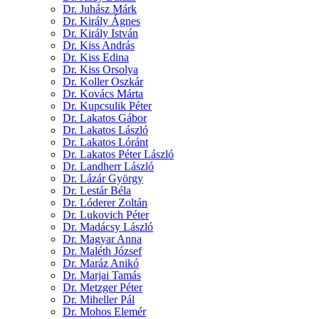
Dr. Juhász Márk
Dr. Király Ágnes
Dr. Király István
Dr. Kiss András
Dr. Kiss Edina
Dr. Kiss Orsolya
Dr. Koller Oszkár
Dr. Kovács Márta
Dr. Kupcsulik Péter
Dr. Lakatos Gábor
Dr. Lakatos László
Dr. Lakatos Lóránt
Dr. Lakatos Péter László
Dr. Landherr László
Dr. Lázár György
Dr. Lestár Béla
Dr. Lóderer Zoltán
Dr. Lukovich Péter
Dr. Madácsy László
Dr. Magyar Anna
Dr. Maléth József
Dr. Maráz Anikó
Dr. Marjai Tamás
Dr. Metzger Péter
Dr. Miheller Pál
Dr. Mohos Elemér