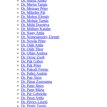
Dr. Maráz Anikó
Dr. Marjai Tamás
Dr. Metzger Péter
Dr. Miheller Pál
Dr. Mohos Elemér
Dr. Molnár Tamás
Dr. Mühl Dorottya
Dr. Müllner Katalin
Dr. Nagy Attila
Dr. Nemesánszky Elemér
Dr. Novák Péter
Dr. Oláh Attila
Dr. Oláh Tibor
Dr. Ollári Andrea
Dr. Orosz Zsolt
Dr. Pák Gábor
Dr. Pák Péter
Dr. Pakodi Ferenc
Dr. Palkó András
Dr. Pap Ákos
Dr. Pápai Zsuzsanna
Dr. Papp János
Dr. Papp Mária
Dr. Pár Gabriella
Dr. Paszt Attila
Dr. Pávics László
Dr. Pintér Tamás