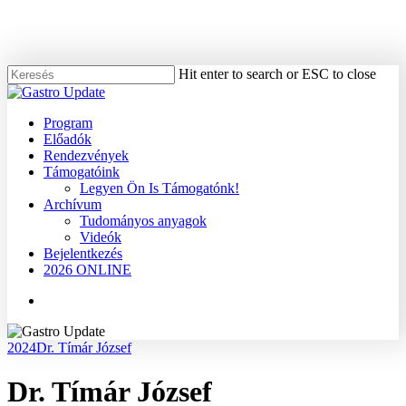
Skip
to
main
content
Hit enter to search or ESC to close
Close
Search
Menu
Program
Előadók
Rendezvények
Támogatóink
Legyen Ön Is Támogatónk!
Archívum
Tudományos anyagok
Videók
Bejelentkezés
2026 ONLINE
Menu
2024
Dr. Tímár József
Dr. Tímár József