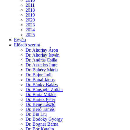
2010
2011
2018
2019
2020
2023
2024
2025
Egyéb
Előadó szerint
Dr. Altorjay Áron
Dr. Altorjay István
Dr. András Csilla
Dr. Asztalos Imre
Dr. Bahéry Mária
Dr. Bajor Judit
Dr. Banai János
Dr. Bánky Balázs
Dr. Bánsághi Zoltán
Dr. Barta Miklós
Dr. Bartek Péter
Dr. Bene László
Dr. Beró Tamás
Dr. Bin Liu
Dr. Bodoky György
Dr. Bogner Barna
Dr. Bor Katalin