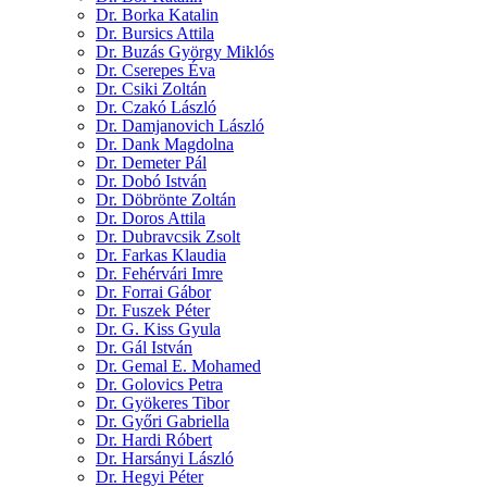
Dr. Borka Katalin
Dr. Bursics Attila
Dr. Buzás György Miklós
Dr. Cserepes Éva
Dr. Csiki Zoltán
Dr. Czakó László
Dr. Damjanovich László
Dr. Dank Magdolna
Dr. Demeter Pál
Dr. Dobó István
Dr. Döbrönte Zoltán
Dr. Doros Attila
Dr. Dubravcsik Zsolt
Dr. Farkas Klaudia
Dr. Fehérvári Imre
Dr. Forrai Gábor
Dr. Fuszek Péter
Dr. G. Kiss Gyula
Dr. Gál István
Dr. Gemal E. Mohamed
Dr. Golovics Petra
Dr. Gyökeres Tibor
Dr. Győri Gabriella
Dr. Hardi Róbert
Dr. Harsányi László
Dr. Hegyi Péter