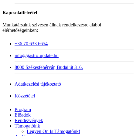
Kapcsolatfelvétel
Munkatársaink szívesen állnak rendelkezésre alábbi
elérhetőségeinken:
+36 70 633 6654
info@gastro-update.hu
8000 Székesfehérvár, Budai út 316.
Adatkezelési tájékoztató
Közzététel
Close
Program
Menu
Előadók
Rendezvények
Támogatóink
Legyen Ön Is Támogatónk!