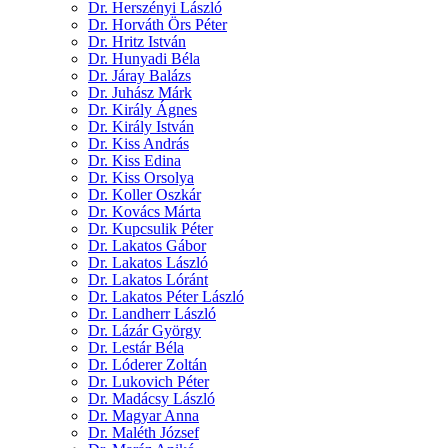
Dr. Herszényi László
Dr. Horváth Örs Péter
Dr. Hritz István
Dr. Hunyadi Béla
Dr. Járay Balázs
Dr. Juhász Márk
Dr. Király Ágnes
Dr. Király István
Dr. Kiss András
Dr. Kiss Edina
Dr. Kiss Orsolya
Dr. Koller Oszkár
Dr. Kovács Márta
Dr. Kupcsulik Péter
Dr. Lakatos Gábor
Dr. Lakatos László
Dr. Lakatos Lóránt
Dr. Lakatos Péter László
Dr. Landherr László
Dr. Lázár György
Dr. Lestár Béla
Dr. Lóderer Zoltán
Dr. Lukovich Péter
Dr. Madácsy László
Dr. Magyar Anna
Dr. Maléth József