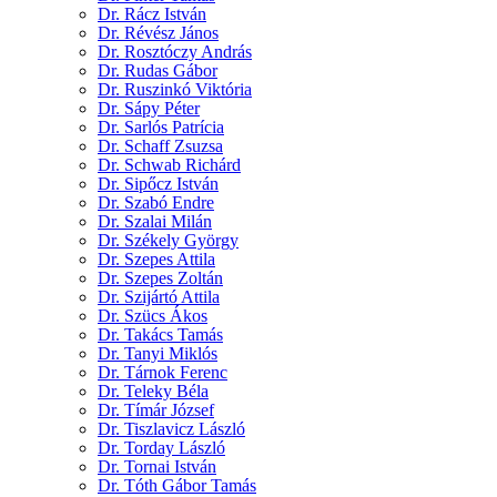
Dr. Rácz István
Dr. Révész János
Dr. Rosztóczy András
Dr. Rudas Gábor
Dr. Ruszinkó Viktória
Dr. Sápy Péter
Dr. Sarlós Patrícia
Dr. Schaff Zsuzsa
Dr. Schwab Richárd
Dr. Sipőcz István
Dr. Szabó Endre
Dr. Szalai Milán
Dr. Székely György
Dr. Szepes Attila
Dr. Szepes Zoltán
Dr. Szijártó Attila
Dr. Szücs Ákos
Dr. Takács Tamás
Dr. Tanyi Miklós
Dr. Tárnok Ferenc
Dr. Teleky Béla
Dr. Tímár József
Dr. Tiszlavicz László
Dr. Torday László
Dr. Tornai István
Dr. Tóth Gábor Tamás