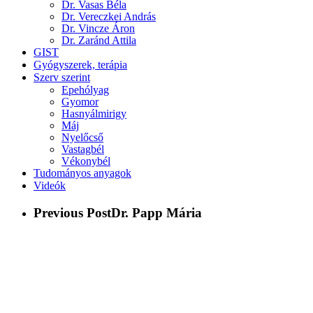
Dr. Vasas Béla
Dr. Vereczkei András
Dr. Vincze Áron
Dr. Zaránd Attila
GIST
Gyógyszerek, terápia
Szerv szerint
Epehólyag
Gyomor
Hasnyálmirigy
Máj
Nyelőcső
Vastagbél
Vékonybél
Tudományos anyagok
Videók
Previous Post
Dr. Papp Mária