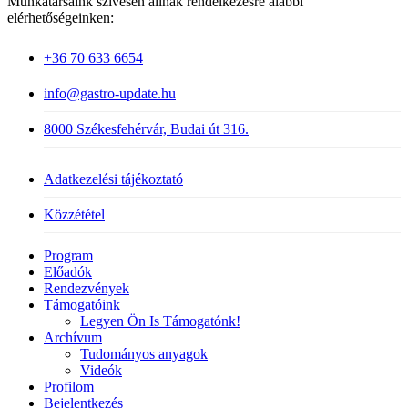
Munkatársaink szívesen állnak rendelkezésre alábbi
elérhetőségeinken:
+36 70 633 6654
info@gastro-update.hu
8000 Székesfehérvár, Budai út 316.
Adatkezelési tájékoztató
Közzététel
Close
Program
Menu
Előadók
Rendezvények
Támogatóink
Legyen Ön Is Támogatónk!
Archívum
Tudományos anyagok
Videók
Profilom
Bejelentkezés