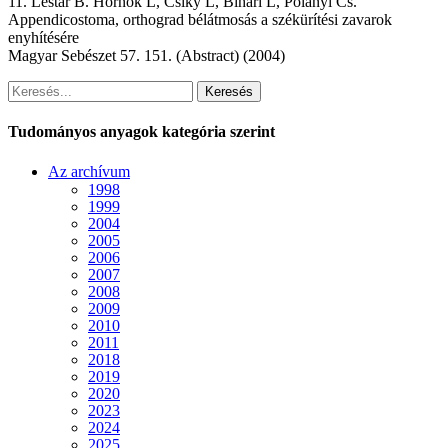
11. Lestár B. Hornok L, Csiky L, Bihari L, Polányi Cs.
Appendicostoma, orthograd bélátmosás a székürítési zavarok
enyhítésére
Magyar Sebészet 57. 151. (Abstract) (2004)
Keresés
Tudományos anyagok kategória szerint
Az archívum
1998
1999
2004
2005
2006
2007
2008
2009
2010
2011
2018
2019
2020
2023
2024
2025