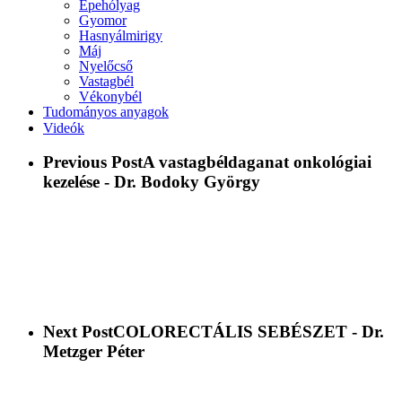
Epehólyag
Gyomor
Hasnyálmirigy
Máj
Nyelőcső
Vastagbél
Vékonybél
Tudományos anyagok
Videók
Previous Post
A vastagbéldaganat onkológiai
kezelése - Dr. Bodoky György
Next Post
COLORECTÁLIS SEBÉSZET - Dr.
Metzger Péter