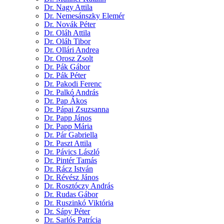
Dr. Nagy Attila
Dr. Nemesánszky Elemér
Dr. Novák Péter
Dr. Oláh Attila
Dr. Oláh Tibor
Dr. Ollári Andrea
Dr. Orosz Zsolt
Dr. Pák Gábor
Dr. Pák Péter
Dr. Pakodi Ferenc
Dr. Palkó András
Dr. Pap Ákos
Dr. Pápai Zsuzsanna
Dr. Papp János
Dr. Papp Mária
Dr. Pár Gabriella
Dr. Paszt Attila
Dr. Pávics László
Dr. Pintér Tamás
Dr. Rácz István
Dr. Révész János
Dr. Rosztóczy András
Dr. Rudas Gábor
Dr. Ruszinkó Viktória
Dr. Sápy Péter
Dr. Sarlós Patrícia