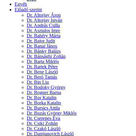
Egyéb
Előadó szerint
Dr. Altorjay Áron
Dr. Altorjay István
Dr. András Csilla
Dr. Asztalos Imre
Dr. Bahéry Mária
Dr. Bajor Judit
Dr. Banai János
Dr. Bánky Balázs
Dr. Bánsághi Zoltán
Dr. Barta Miklós
Dr. Bartek Péter
Dr. Bene László
Dr. Beró Tamás
Dr. Bin Liu
Dr. Bodoky György
Dr. Bogner Barna
Dr. Bor Katalin
Dr. Borka Katalin
Dr. Bursics Attila
Dr. Buzás György Miklós
Dr. Cserepes Éva
Dr. Csiki Zoltán
Dr. Czakó László
Dr. Damjanovich László