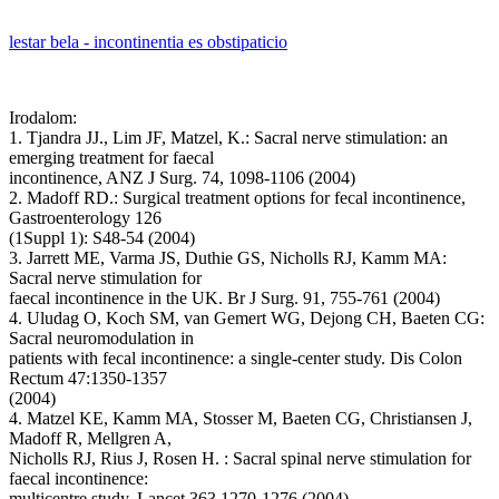
lestar bela - incontinentia es obstipaticio
Irodalom:
1. Tjandra JJ., Lim JF, Matzel, K.: Sacral nerve stimulation: an
emerging treatment for faecal
incontinence, ANZ J Surg. 74, 1098-1106 (2004)
2. Madoff RD.: Surgical treatment options for fecal incontinence,
Gastroenterology 126
(1Suppl 1): S48-54 (2004)
3. Jarrett ME, Varma JS, Duthie GS, Nicholls RJ, Kamm MA:
Sacral nerve stimulation for
faecal incontinence in the UK. Br J Surg. 91, 755-761 (2004)
4. Uludag O, Koch SM, van Gemert WG, Dejong CH, Baeten CG:
Sacral neuromodulation in
patients with fecal incontinence: a single-center study. Dis Colon
Rectum 47:1350-1357
(2004)
4. Matzel KE, Kamm MA, Stosser M, Baeten CG, Christiansen J,
Madoff R, Mellgren A,
Nicholls RJ, Rius J, Rosen H. : Sacral spinal nerve stimulation for
faecal incontinence:
multicentre study. Lancet 363,1270-1276 (2004)