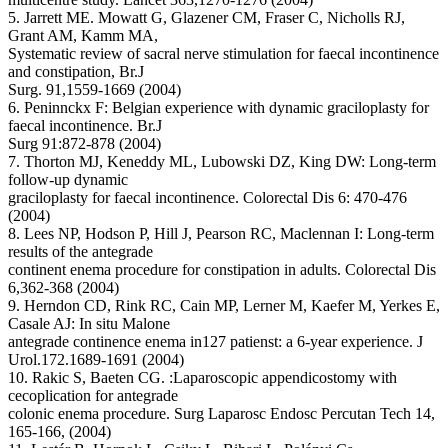
5. Jarrett ME. Mowatt G, Glazener CM, Fraser C, Nicholls RJ,
Grant AM, Kamm MA,
Systematic review of sacral nerve stimulation for faecal incontinence
and constipation, Br.J
Surg. 91,1559-1669 (2004)
6. Peninnckx F: Belgian experience with dynamic graciloplasty for
faecal incontinence. Br.J
Surg 91:872-878 (2004)
7. Thorton MJ, Keneddy ML, Lubowski DZ, King DW: Long-term
follow-up dynamic
graciloplasty for faecal incontinence. Colorectal Dis 6: 470-476
(2004)
8. Lees NP, Hodson P, Hill J, Pearson RC, Maclennan I: Long-term
results of the antegrade
continent enema procedure for constipation in adults. Colorectal Dis
6,362-368 (2004)
9. Herndon CD, Rink RC, Cain MP, Lerner M, Kaefer M, Yerkes E,
Casale AJ: In situ Malone
antegrade continence enema in127 patienst: a 6-year experience. J
Urol.172.1689-1691 (2004)
10. Rakic S, Baeten CG. :Laparoscopic appendicostomy with
cecoplication for antegrade
colonic enema procedure. Surg Laparosc Endosc Percutan Tech 14,
165-166, (2004)