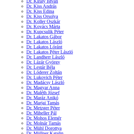
Dr. Király István
Dr. Kiss András
Dr. Kiss Edina
Dr. Kiss Orsolya
Dr. Koller Oszkár
Dr. Kovács Márta
Dr. Kupcsulik Péter
Dr. Lakatos Gábor
Dr. Lakatos László
Dr. Lakatos Lóránt
Dr. Lakatos Péter László
Dr. Landherr László
Dr. Lázár György
Dr. Lestár Béla
Dr. Lóderer Zoltán
Dr. Lukovich Péter
Dr. Madácsy László
Dr. Magyar Anna
Dr. Maléth József
Dr. Maráz Anikó
Dr. Marjai Tamás
Dr. Metzger Péter
Dr. Miheller Pál
Dr. Mohos Elemér
Dr. Molnár Tamás
Dr. Mühl Dorottya
Dr. Müllner Katalin