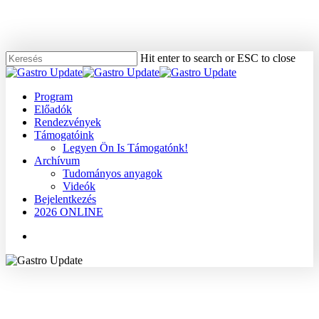
Skip
to
main
content
Hit enter to search or ESC to close
Close
Search
Menu
Program
Előadók
Rendezvények
Támogatóink
Legyen Ön Is Támogatónk!
Archívum
Tudományos anyagok
Videók
Bejelentkezés
2026 ONLINE
Menu
2005
Dr. Lestár Béla
Tudományos anyagok