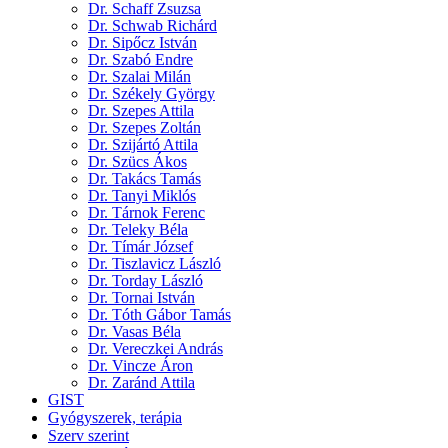
Dr. Schaff Zsuzsa
Dr. Schwab Richárd
Dr. Sipőcz István
Dr. Szabó Endre
Dr. Szalai Milán
Dr. Székely György
Dr. Szepes Attila
Dr. Szepes Zoltán
Dr. Szijártó Attila
Dr. Szücs Ákos
Dr. Takács Tamás
Dr. Tanyi Miklós
Dr. Tárnok Ferenc
Dr. Teleky Béla
Dr. Tímár József
Dr. Tiszlavicz László
Dr. Torday László
Dr. Tornai István
Dr. Tóth Gábor Tamás
Dr. Vasas Béla
Dr. Vereczkei András
Dr. Vincze Áron
Dr. Zaránd Attila
GIST
Gyógyszerek, terápia
Szerv szerint