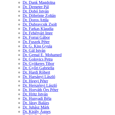
Dr. Dank Magdolna
Dr. Demeter Pál
Dr. Dobó István
Dr. Döbrönte Zoltán
Dr. Doros Attila
Dr. Dubravcsik Zsolt
Dr. Farkas Klaudia
Dr. Fehérvári Imre
Dr. Forrai Gábor
Dr. Fuszek Péter
Dr. G. Kiss Gyula
Dr. Gál István
Dr. Gemal E. Mohamed
Dr. Golovics Petra
Dr. Gyökeres Tibor
Dr. Győri Gabriella
Dr. Hardi Róbert
Dr. Harsányi László
Dr. Hegyi Péter
Dr. Herszényi László
Dr. Horváth Örs Péter
Dr. Hritz István
Dr. Hunyadi Béla
Dr. Járay Balázs
Dr. Juhász Márk
Dr. Király Ágnes