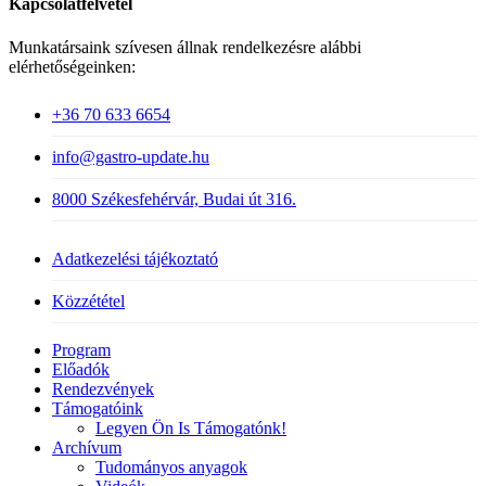
Kapcsolatfelvétel
Munkatársaink szívesen állnak rendelkezésre alábbi
elérhetőségeinken:
+36 70 633 6654
info@gastro-update.hu
8000 Székesfehérvár, Budai út 316.
Adatkezelési tájékoztató
Közzététel
Close
Program
Menu
Előadók
Rendezvények
Támogatóink
Legyen Ön Is Támogatónk!
Archívum
Tudományos anyagok