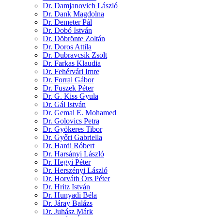
Dr. Damjanovich László
Dr. Dank Magdolna
Dr. Demeter Pál
Dr. Dobó István
Dr. Döbrönte Zoltán
Dr. Doros Attila
Dr. Dubravcsik Zsolt
Dr. Farkas Klaudia
Dr. Fehérvári Imre
Dr. Forrai Gábor
Dr. Fuszek Péter
Dr. G. Kiss Gyula
Dr. Gál István
Dr. Gemal E. Mohamed
Dr. Golovics Petra
Dr. Gyökeres Tibor
Dr. Győri Gabriella
Dr. Hardi Róbert
Dr. Harsányi László
Dr. Hegyi Péter
Dr. Herszényi László
Dr. Horváth Örs Péter
Dr. Hritz István
Dr. Hunyadi Béla
Dr. Járay Balázs
Dr. Juhász Márk