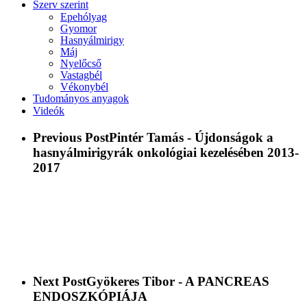
Szerv szerint
Epehólyag
Gyomor
Hasnyálmirigy
Máj
Nyelőcső
Vastagbél
Vékonybél
Tudományos anyagok
Videók
Previous Post
Pintér Tamás - Újdonságok a
hasnyálmirigyrák onkológiai kezelésében 2013-
2017
Next Post
Gyökeres Tibor - A PANCREAS
ENDOSZKÓPIÁJA