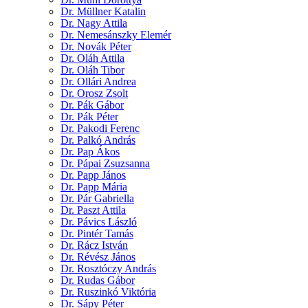
Dr. Müllner Katalin
Dr. Nagy Attila
Dr. Nemesánszky Elemér
Dr. Novák Péter
Dr. Oláh Attila
Dr. Oláh Tibor
Dr. Ollári Andrea
Dr. Orosz Zsolt
Dr. Pák Gábor
Dr. Pák Péter
Dr. Pakodi Ferenc
Dr. Palkó András
Dr. Pap Ákos
Dr. Pápai Zsuzsanna
Dr. Papp János
Dr. Papp Mária
Dr. Pár Gabriella
Dr. Paszt Attila
Dr. Pávics László
Dr. Pintér Tamás
Dr. Rácz István
Dr. Révész János
Dr. Rosztóczy András
Dr. Rudas Gábor
Dr. Ruszinkó Viktória
Dr. Sápy Péter