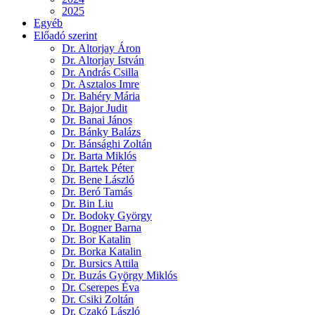
2025
Egyéb
Előadó szerint
Dr. Altorjay Áron
Dr. Altorjay István
Dr. András Csilla
Dr. Asztalos Imre
Dr. Bahéry Mária
Dr. Bajor Judit
Dr. Banai János
Dr. Bánky Balázs
Dr. Bánsághi Zoltán
Dr. Barta Miklós
Dr. Bartek Péter
Dr. Bene László
Dr. Beró Tamás
Dr. Bin Liu
Dr. Bodoky György
Dr. Bogner Barna
Dr. Bor Katalin
Dr. Borka Katalin
Dr. Bursics Attila
Dr. Buzás György Miklós
Dr. Cserepes Éva
Dr. Csiki Zoltán
Dr. Czakó László