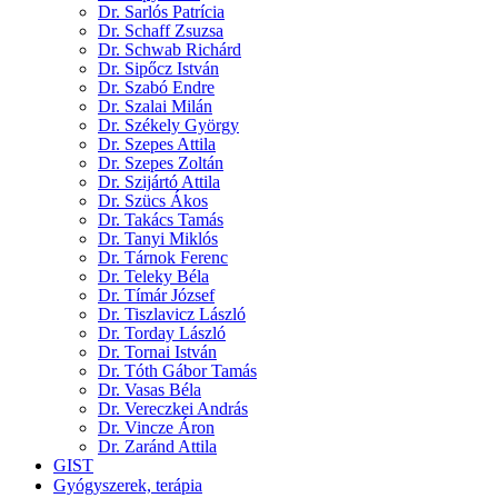
Dr. Sarlós Patrícia
Dr. Schaff Zsuzsa
Dr. Schwab Richárd
Dr. Sipőcz István
Dr. Szabó Endre
Dr. Szalai Milán
Dr. Székely György
Dr. Szepes Attila
Dr. Szepes Zoltán
Dr. Szijártó Attila
Dr. Szücs Ákos
Dr. Takács Tamás
Dr. Tanyi Miklós
Dr. Tárnok Ferenc
Dr. Teleky Béla
Dr. Tímár József
Dr. Tiszlavicz László
Dr. Torday László
Dr. Tornai István
Dr. Tóth Gábor Tamás
Dr. Vasas Béla
Dr. Vereczkei András
Dr. Vincze Áron
Dr. Zaránd Attila
GIST
Gyógyszerek, terápia