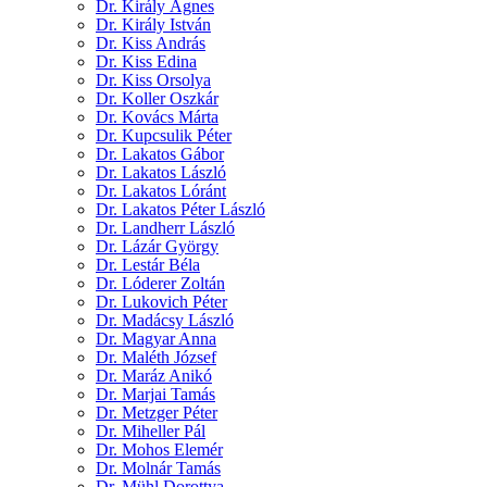
Dr. Király Ágnes
Dr. Király István
Dr. Kiss András
Dr. Kiss Edina
Dr. Kiss Orsolya
Dr. Koller Oszkár
Dr. Kovács Márta
Dr. Kupcsulik Péter
Dr. Lakatos Gábor
Dr. Lakatos László
Dr. Lakatos Lóránt
Dr. Lakatos Péter László
Dr. Landherr László
Dr. Lázár György
Dr. Lestár Béla
Dr. Lóderer Zoltán
Dr. Lukovich Péter
Dr. Madácsy László
Dr. Magyar Anna
Dr. Maléth József
Dr. Maráz Anikó
Dr. Marjai Tamás
Dr. Metzger Péter
Dr. Miheller Pál
Dr. Mohos Elemér
Dr. Molnár Tamás
Dr. Mühl Dorottya