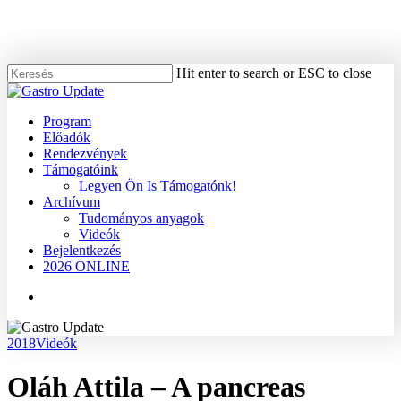
Skip
to
main
content
Hit enter to search or ESC to close
Close
Search
Menu
Program
Előadók
Rendezvények
Támogatóink
Legyen Ön Is Támogatónk!
Archívum
Tudományos anyagok
Videók
Bejelentkezés
2026 ONLINE
Menu
2018
Videók
Oláh Attila – A pancreas