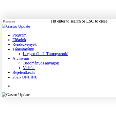
Skip
to
main
content
Hit enter to search or ESC to close
Close
Search
Menu
Program
Előadók
Rendezvények
Támogatóink
Legyen Ön Is Támogatónk!
Archívum
Tudományos anyagok
Videók
Bejelentkezés
2026 ONLINE
Menu