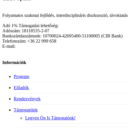
Folyamatos szakmai fejlődés, interdisciplináris diszkusszió, távoktat
Adó 1% Támogatási lehetőség:
Adószám: 18118535-2-07
Bankszámlaszámunk: 10700024-42695400-51100005 (CIB Bank)
Telefonszám: +36 22 999 658
E-mail:
Információk
Program
Előadók
Rendezvények
Támogatóink
Legyen Ön Is Támogatónk!