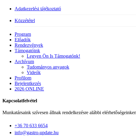
Adatkezelési tájékoztató
Közzététel
Close
Program
Menu
Előadók
Rendezvények
Támogatóink
Legyen Ön Is Támogatónk!
Archívum
Tudományos anyagok
Videók
Profilom
Bejelentkezés
2026 ONLINE
Kapcsolatfelvétel
Munkatársaink szívesen állnak rendelkezésre alábbi elérhetőségeinken
+36 70 633 6654
info@gastro-update.hu