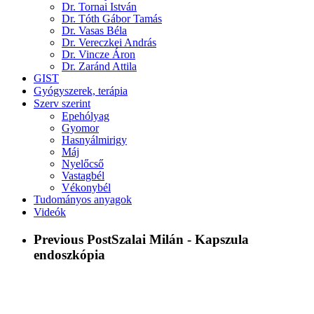
Dr. Tornai István
Dr. Tóth Gábor Tamás
Dr. Vasas Béla
Dr. Vereczkei András
Dr. Vincze Áron
Dr. Zaránd Attila
GIST
Gyógyszerek, terápia
Szerv szerint
Epehólyag
Gyomor
Hasnyálmirigy
Máj
Nyelőcső
Vastagbél
Vékonybél
Tudományos anyagok
Videók
Previous Post
Szalai Milán - Kapszula
endoszkópia