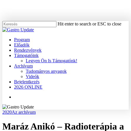
Skip
to
main
content
Hit enter to search or ESC to close
Close
Search
Menu
Program
Előadók
Rendezvények
Támogatóink
Legyen Ön Is Támogatónk!
Archívum
Tudományos anyagok
Videók
Bejelentkezés
2026 ONLINE
Menu
2020
Az archívum
Maráz Anikó – Radioterápia a