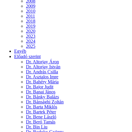
2008
2009
2010
2011
2018
2019
2020
2023
2024
2025
Egyéb
Előadó szerint
Dr. Altorjay Áron
Dr. Altorjay István
Dr. András Csilla
Dr. Asztalos Imre
Dr. Bahéry Mária
Dr. Bajor Judit
Dr. Banai János
Dr. Bánky Balázs
Dr. Bánsághi Zoltán
Dr. Barta Miklós
Dr. Bartek Péter
Dr. Bene László
Dr. Beró Tamás
Dr. Bin Liu
Dr. Bodoky György