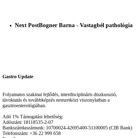
Next Post
Bogner Barna - Vastagbél pathológia
Gastro Update
Folyamatos szakmai fejlődés, interdisciplináris diszkusszió,
távoktatás és továbbképzés nemzetközi viszonylatban a
gasztroenterológiában.
Adó 1% Támogatási lehetőség:
Adószám: 18118535-2-07
Bankszámlaszámunk: 10700024-42695400-51100005 (CIB Bank)
Telefonszám: +36 22 999 658