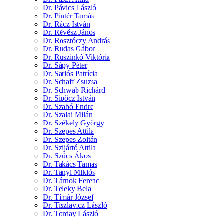
Dr. Pávics László
Dr. Pintér Tamás
Dr. Rácz István
Dr. Révész János
Dr. Rosztóczy András
Dr. Rudas Gábor
Dr. Ruszinkó Viktória
Dr. Sápy Péter
Dr. Sarlós Patrícia
Dr. Schaff Zsuzsa
Dr. Schwab Richárd
Dr. Sipőcz István
Dr. Szabó Endre
Dr. Szalai Milán
Dr. Székely György
Dr. Szepes Attila
Dr. Szepes Zoltán
Dr. Szijártó Attila
Dr. Szücs Ákos
Dr. Takács Tamás
Dr. Tanyi Miklós
Dr. Tárnok Ferenc
Dr. Teleky Béla
Dr. Tímár József
Dr. Tiszlavicz László
Dr. Torday László