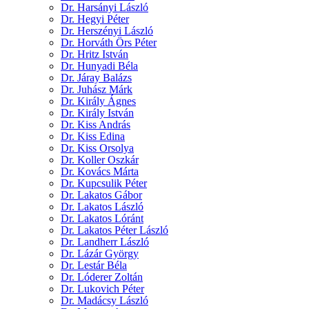
Dr. Harsányi László
Dr. Hegyi Péter
Dr. Herszényi László
Dr. Horváth Örs Péter
Dr. Hritz István
Dr. Hunyadi Béla
Dr. Járay Balázs
Dr. Juhász Márk
Dr. Király Ágnes
Dr. Király István
Dr. Kiss András
Dr. Kiss Edina
Dr. Kiss Orsolya
Dr. Koller Oszkár
Dr. Kovács Márta
Dr. Kupcsulik Péter
Dr. Lakatos Gábor
Dr. Lakatos László
Dr. Lakatos Lóránt
Dr. Lakatos Péter László
Dr. Landherr László
Dr. Lázár György
Dr. Lestár Béla
Dr. Lóderer Zoltán
Dr. Lukovich Péter
Dr. Madácsy László