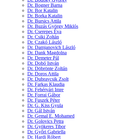
Dr. Bogner Barna
Dr. Bor Katalin
Dr. Borka Katalin
Dr. Bursics Attila
Dr. Buzás György Miklós
Dr. Cserepes Éva
Dr. Csiki Zoltán
Dr. Czakó László
Dr. Damjanovich László
Dr. Dank Magdolna
Dr. Demeter Pál
Dr. Dobó István
Dr. Döbrönte Zoltán
Dr. Doros Attila
Dr. Dubravcsik Zsolt
Dr. Farkas Klaudia
Dr. Fehérvári Imre
Dr. Forrai Gábor
Dr. Fuszek Péter
Dr. G. Kiss Gyula
Dr. Gál István
Dr. Gemal E. Mohamed
Dr. Golovics Petra
Dr. Gyökeres Tibor
Dr. Győri Gabriella
Dr. Hardi Róbert