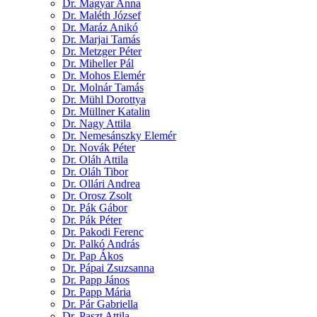
Dr. Magyar Anna
Dr. Maléth József
Dr. Maráz Anikó
Dr. Marjai Tamás
Dr. Metzger Péter
Dr. Miheller Pál
Dr. Mohos Elemér
Dr. Molnár Tamás
Dr. Mühl Dorottya
Dr. Müllner Katalin
Dr. Nagy Attila
Dr. Nemesánszky Elemér
Dr. Novák Péter
Dr. Oláh Attila
Dr. Oláh Tibor
Dr. Ollári Andrea
Dr. Orosz Zsolt
Dr. Pák Gábor
Dr. Pák Péter
Dr. Pakodi Ferenc
Dr. Palkó András
Dr. Pap Ákos
Dr. Pápai Zsuzsanna
Dr. Papp János
Dr. Papp Mária
Dr. Pár Gabriella
Dr. Paszt Attila