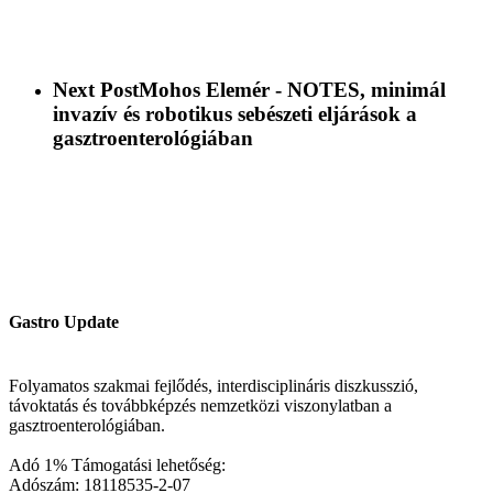
Next Post
Mohos Elemér - NOTES, minimál
invazív és robotikus sebészeti eljárások a
gasztroenterológiában
Gastro Update
Folyamatos szakmai fejlődés, interdisciplináris diszkusszió,
távoktatás és továbbképzés nemzetközi viszonylatban a
gasztroenterológiában.
Adó 1% Támogatási lehetőség:
Adószám: 18118535-2-07