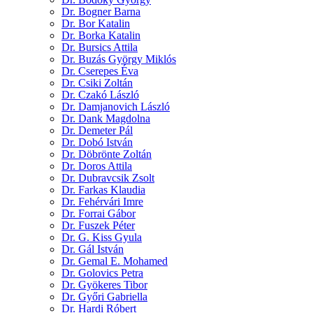
Dr. Bogner Barna
Dr. Bor Katalin
Dr. Borka Katalin
Dr. Bursics Attila
Dr. Buzás György Miklós
Dr. Cserepes Éva
Dr. Csiki Zoltán
Dr. Czakó László
Dr. Damjanovich László
Dr. Dank Magdolna
Dr. Demeter Pál
Dr. Dobó István
Dr. Döbrönte Zoltán
Dr. Doros Attila
Dr. Dubravcsik Zsolt
Dr. Farkas Klaudia
Dr. Fehérvári Imre
Dr. Forrai Gábor
Dr. Fuszek Péter
Dr. G. Kiss Gyula
Dr. Gál István
Dr. Gemal E. Mohamed
Dr. Golovics Petra
Dr. Gyökeres Tibor
Dr. Győri Gabriella
Dr. Hardi Róbert