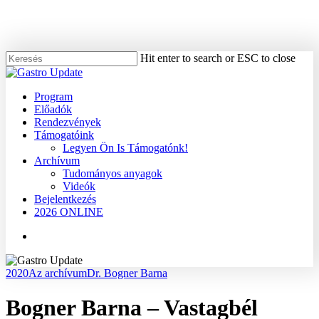
Skip
to
main
content
Hit enter to search or ESC to close
Close
Search
Menu
Program
Előadók
Rendezvények
Támogatóink
Legyen Ön Is Támogatónk!
Archívum
Tudományos anyagok
Videók
Bejelentkezés
2026 ONLINE
Menu
2020
Az archívum
Dr. Bogner Barna
Bogner Barna – Vastagbél