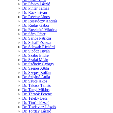
Dr. Pávics László
Dr. Pintér Tamás
Dr. Rácz István
Dr. Révész János
Dr. Rosztóczy András
Dr. Rudas Gábor
Dr. Ruszinkó Viktória
Dr. Sápy Péter
Dr. Sarlós Patrícia
Dr. Schaff Zsuzsa
Dr. Schwab Richárd
Dr. Sipőcz István
Dr. Szabó Endre
Dr. Szalai Milán
Dr. Székely György
Dr. Szepes Attila
Dr. Szepes Zoltán
Dr. Szijártó Attila
Dr. Szücs Ákos
Dr. Takács Tamás
Dr. Tanyi Miklós
Dr. Tárnok Ferenc
Dr. Teleky Béla
Dr. Tímár József
Dr. Tiszlavicz László
Dr. Torday László