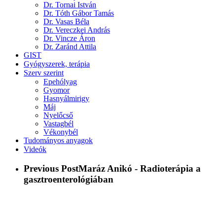
Dr. Tornai István
Dr. Tóth Gábor Tamás
Dr. Vasas Béla
Dr. Vereczkei András
Dr. Vincze Áron
Dr. Zaránd Attila
GIST
Gyógyszerek, terápia
Szerv szerint
Epehólyag
Gyomor
Hasnyálmirigy
Máj
Nyelőcső
Vastagbél
Vékonybél
Tudományos anyagok
Videók
Previous Post
Maráz Anikó - Radioterápia a
gasztroenterológiában