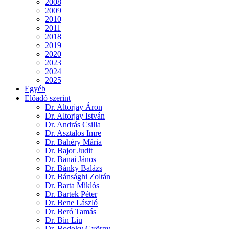
2008
2009
2010
2011
2018
2019
2020
2023
2024
2025
Egyéb
Előadó szerint
Dr. Altorjay Áron
Dr. Altorjay István
Dr. András Csilla
Dr. Asztalos Imre
Dr. Bahéry Mária
Dr. Bajor Judit
Dr. Banai János
Dr. Bánky Balázs
Dr. Bánsághi Zoltán
Dr. Barta Miklós
Dr. Bartek Péter
Dr. Bene László
Dr. Beró Tamás
Dr. Bin Liu
Dr. Bodoky György