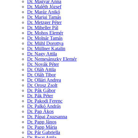
Dr. Magyar Anna
Dr. Maléth József
Dr. Maráz Anikó
Dr. Marjai Tamás
Dr. Metzger Péter
Dr. Miheller Pál
Dr. Mohos Elemér
Dr. Molnár Tamás
Dr. Mühl Dorottya
Dr. Müllner Katalin
Dr. Nagy Attila
Dr. Nemesánszky Elemér
Dr. Novák Péter
Dr. Oláh Attila
Dr. Oláh Tibor
Dr. Ollári Andrea
Dr. Orosz Zsolt
Dr. Pák Gábor
Dr. Pák Péter
Dr. Pakodi Ferenc
Dr. Palkó András
Dr. Pap Ákos
Dr. Pápai Zsuzsanna
Dr. Papp János
Dr. Papp Mária
Dr. Pár Gabriella
Dr. Paszt Attila