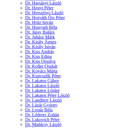
Dr. Harsányi László
Dr. Hegyi Péter
Dr. Herszényi László
Dr. Horváth Örs Péter
Dr. Hritz István
Dr. Hunyadi Béla
Dr. Járay Balázs
Dr. Juhász Márk
Dr. Király Ágnes
Dr. Király István
Dr. Kiss András
Dr. Kiss Edina
Dr. Kiss Orsolya
Dr. Koller Oszkár
Dr. Kovács Márta
Dr. Kupcsulik Péter
Dr. Lakatos Gábor
Dr. Lakatos László
Dr. Lakatos Lóránt
Dr. Lakatos Péter László
Dr. Landherr László
Dr. Lázár György
Dr. Lestár Béla
Dr. Lóderer Zoltán
Dr. Lukovich Péter
Dr. Madácsy László