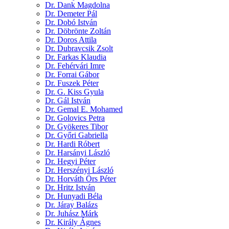
Dr. Dank Magdolna
Dr. Demeter Pál
Dr. Dobó István
Dr. Döbrönte Zoltán
Dr. Doros Attila
Dr. Dubravcsik Zsolt
Dr. Farkas Klaudia
Dr. Fehérvári Imre
Dr. Forrai Gábor
Dr. Fuszek Péter
Dr. G. Kiss Gyula
Dr. Gál István
Dr. Gemal E. Mohamed
Dr. Golovics Petra
Dr. Gyökeres Tibor
Dr. Győri Gabriella
Dr. Hardi Róbert
Dr. Harsányi László
Dr. Hegyi Péter
Dr. Herszényi László
Dr. Horváth Örs Péter
Dr. Hritz István
Dr. Hunyadi Béla
Dr. Járay Balázs
Dr. Juhász Márk
Dr. Király Ágnes