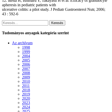
12. Ikeda H, Ishimaru Y, Takayasu H et al: Efficacy of granulocyte
apheresis in pediatric patients with
ulcerative colitis: a pilot study. J Pediatr Gastroenterol Nutr, 2006;
43 : 592-6
Keresés
Tudományos anyagok kategória szerint
Az archívum
1998
1999
2004
2005
2006
2007
2008
2009
2010
2011
2018
2019
2020
2023
2024
2025