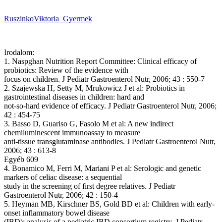
RuszinkoViktoria_Gyermek
Irodalom:
1. Naspghan Nutrition Report Committee: Clinical efficacy of
probiotics: Review of the evidence with
focus on children. J Pediatr Gastroenterol Nutr, 2006; 43 : 550-7
2. Szajewska H, Setty M, Mrukowicz J et al: Probiotics in
gastrointestinal diseases in children: hard and
not-so-hard evidence of efficacy. J Pediatr Gastroenterol Nutr, 2006;
42 : 454-75
3. Basso D, Guariso G, Fasolo M et al: A new indirect
chemiluminescent immunoassay to measure
anti-tissue transglutaminase antibodies. J Pediatr Gastroenterol Nutr,
2006; 43 : 613-8
Egyéb 609
4. Bonamico M, Ferri M, Mariani P et al: Serologic and genetic
markers of celiac disease: a sequential
study in the screening of first degree relatives. J Pediatr
Gastroenterol Nutr, 2006; 42 : 150-4
5. Heyman MB, Kirschner BS, Gold BD et al: Children with early-
onset inflammatory bowel disease
(IBD): analysis of a pediatric IBD consortium registry. J Pediatr,