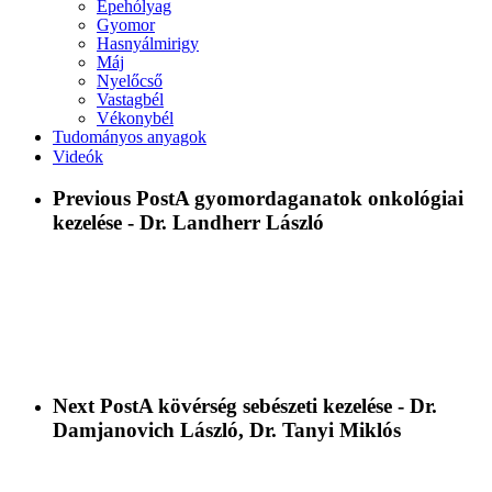
Epehólyag
Gyomor
Hasnyálmirigy
Máj
Nyelőcső
Vastagbél
Vékonybél
Tudományos anyagok
Videók
Previous Post
A gyomordaganatok onkológiai
kezelése - Dr. Landherr László
Next Post
A kövérség sebészeti kezelése - Dr.
Damjanovich László, Dr. Tanyi Miklós