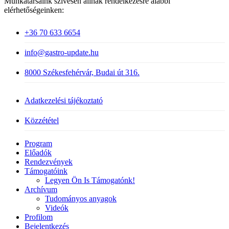
Munkatársaink szívesen állnak rendelkezésre alábbi
elérhetőségeinken:
+36 70 633 6654
info@gastro-update.hu
8000 Székesfehérvár, Budai út 316.
Adatkezelési tájékoztató
Közzététel
Close
Program
Menu
Előadók
Rendezvények
Támogatóink
Legyen Ön Is Támogatónk!
Archívum
Tudományos anyagok
Videók
Profilom
Bejelentkezés