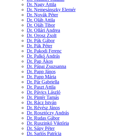
Dr. Nagy Attila
Dr. Nemesánszky Elemér
Dr. Novák Péter
Dr. Oláh Attila
Dr. Oláh Tibor
Dr. Ollári Andrea
Dr. Orosz Zsolt
Dr. Pák Gábor
Dr. Pák Péter
Dr. Pakodi Ferenc
Dr. Palkó András
Dr. Pap Ákos
Dr. Pápai Zsuzsanna
Dr. Papp János
Dr. Papp Mária
Dr. Pár Gabriella
Dr. Paszt Attila
Dr. Pávics László
Dr. Pintér Tamás
Dr. Rácz István
Dr. Révész János
Dr. Rosztóczy András
Dr. Rudas Gábor
Dr. Ruszinkó Viktória
Dr. Sápy Péter
Dr. Sarlós Patrícia