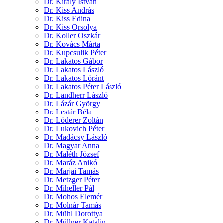
Dr. Király István
Dr. Kiss András
Dr. Kiss Edina
Dr. Kiss Orsolya
Dr. Koller Oszkár
Dr. Kovács Márta
Dr. Kupcsulik Péter
Dr. Lakatos Gábor
Dr. Lakatos László
Dr. Lakatos Lóránt
Dr. Lakatos Péter László
Dr. Landherr László
Dr. Lázár György
Dr. Lestár Béla
Dr. Lóderer Zoltán
Dr. Lukovich Péter
Dr. Madácsy László
Dr. Magyar Anna
Dr. Maléth József
Dr. Maráz Anikó
Dr. Marjai Tamás
Dr. Metzger Péter
Dr. Miheller Pál
Dr. Mohos Elemér
Dr. Molnár Tamás
Dr. Mühl Dorottya
Dr. Müllner Katalin