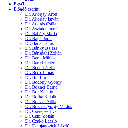
Egyéb
Előadó szerint
Dr. Altorjay Áron
Dr. Altorjay István
Dr. András Csilla
Dr. Asztalos Imre
Dr. Bahéry Mária
Dr. Bajor Judit
Dr. Banai János
Dr. Bánky Balázs
Dr. Bánsághi Zoltán
Dr. Barta Miklós
Dr. Bartek Péter
Dr. Bene László
Dr. Beró Tamás
Dr. Bin Liu
Dr. Bodoky György
Dr. Bogner Barna
Dr. Bor Katalin
Dr. Borka Katalin
Dr. Bursics Attila
Dr. Buzás György Miklós
Dr. Cserepes Éva
Dr. Csiki Zoltán
Dr. Czakó László
Dr. Damjanovich László