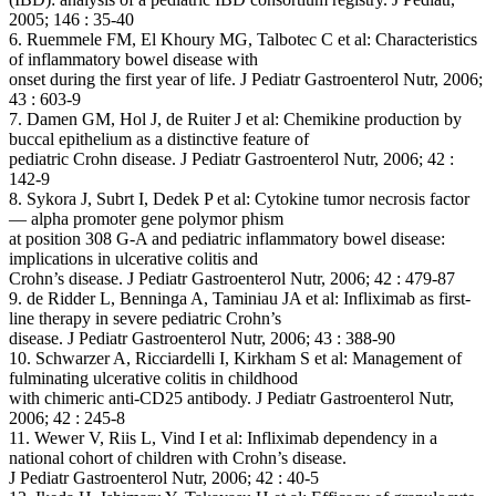
2005; 146 : 35-40
6. Ruemmele FM, El Khoury MG, Talbotec C et al: Characteristics
of inflammatory bowel disease with
onset during the first year of life. J Pediatr Gastroenterol Nutr, 2006;
43 : 603-9
7. Damen GM, Hol J, de Ruiter J et al: Chemikine production by
buccal epithelium as a distinctive feature of
pediatric Crohn disease. J Pediatr Gastroenterol Nutr, 2006; 42 :
142-9
8. Sykora J, Subrt I, Dedek P et al: Cytokine tumor necrosis factor
— alpha promoter gene polymor phism
at position 308 G-A and pediatric inflammatory bowel disease:
implications in ulcerative colitis and
Crohn’s disease. J Pediatr Gastroenterol Nutr, 2006; 42 : 479-87
9. de Ridder L, Benninga A, Taminiau JA et al: Infliximab as first-
line therapy in severe pediatric Crohn’s
disease. J Pediatr Gastroenterol Nutr, 2006; 43 : 388-90
10. Schwarzer A, Ricciardelli I, Kirkham S et al: Management of
fulminating ulcerative colitis in childhood
with chimeric anti-CD25 antibody. J Pediatr Gastroenterol Nutr,
2006; 42 : 245-8
11. Wewer V, Riis L, Vind I et al: Infliximab dependency in a
national cohort of children with Crohn’s disease.
J Pediatr Gastroenterol Nutr, 2006; 42 : 40-5