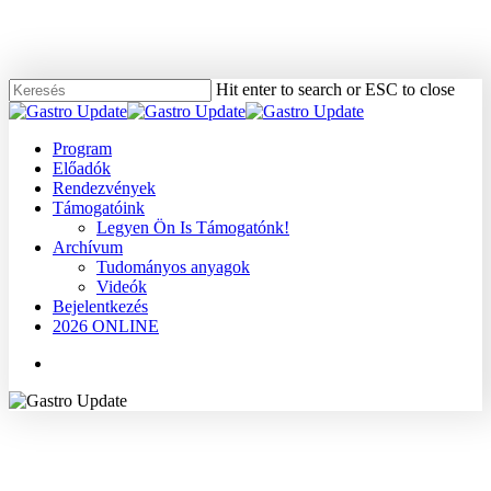
Skip
to
main
content
Hit enter to search or ESC to close
Close
Search
Menu
Program
Előadók
Rendezvények
Támogatóink
Legyen Ön Is Támogatónk!
Archívum
Tudományos anyagok
Videók
Bejelentkezés
2026 ONLINE
Menu
2007
Dr. Ruszinkó Viktória
Egyéb