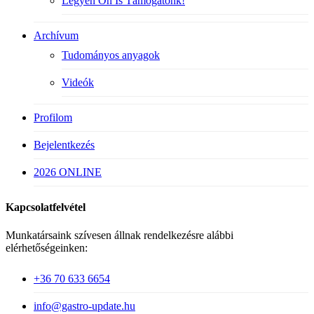
Legyen Ön Is Támogatónk!
Archívum
Tudományos anyagok
Videók
Profilom
Bejelentkezés
2026 ONLINE
Kapcsolatfelvétel
Munkatársaink szívesen állnak rendelkezésre alábbi
elérhetőségeinken:
+36 70 633 6654
info@gastro-update.hu