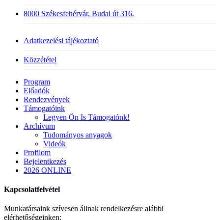
8000 Székesfehérvár, Budai út 316.
Adatkezelési tájékoztató
Közzététel
Close
Program
Menu
Előadók
Rendezvények
Támogatóink
Legyen Ön Is Támogatónk!
Archívum
Tudományos anyagok
Videók
Profilom
Bejelentkezés
2026 ONLINE
Kapcsolatfelvétel
Munkatársaink szívesen állnak rendelkezésre alábbi
elérhetőségeinken: