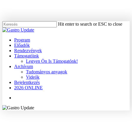
Skip
to
main
content
Hit enter to search or ESC to close
Close
Search
Menu
Program
Előadók
Rendezvények
Támogatóink
Legyen Ön Is Támogatónk!
Archívum
Tudományos anyagok
Videók
Bejelentkezés
2026 ONLINE
Menu