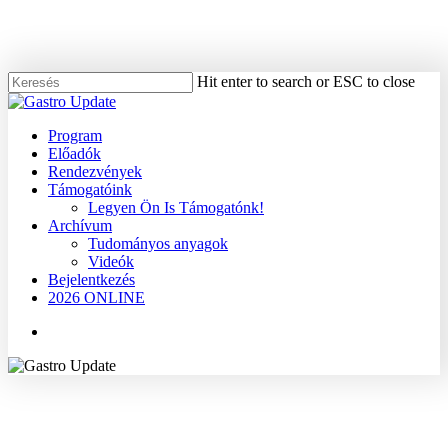
Skip
to
main
content
Hit enter to search or ESC to close
Close
Search
Menu
Program
Előadók
Rendezvények
Támogatóink
Legyen Ön Is Támogatónk!
Archívum
Tudományos anyagok
Videók
Bejelentkezés
2026 ONLINE
Menu