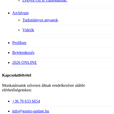
Legyen Ön Is Támogatónk!
Archívum
Tudományos anyagok
Videók
Profilom
Bejelentkezés
2026 ONLINE
Kapcsolatfelvétel
Munkatársaink szívesen állnak rendelkezésre alábbi
elérhetőségeinken:
+36 70 633 6654
info@gastro-update.hu