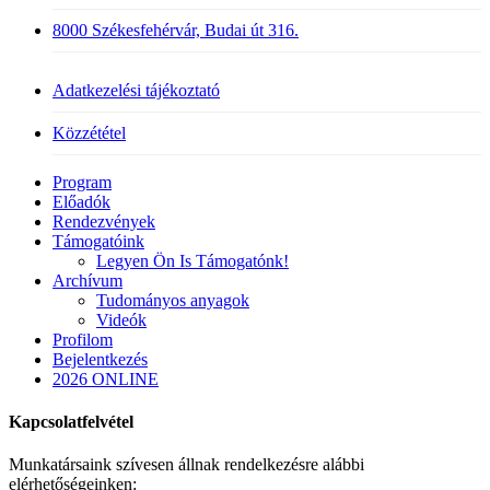
8000 Székesfehérvár, Budai út 316.
Adatkezelési tájékoztató
Közzététel
Close
Program
Menu
Előadók
Rendezvények
Támogatóink
Legyen Ön Is Támogatónk!
Archívum
Tudományos anyagok
Videók
Profilom
Bejelentkezés
2026 ONLINE
Kapcsolatfelvétel
Munkatársaink szívesen állnak rendelkezésre alábbi
elérhetőségeinken: