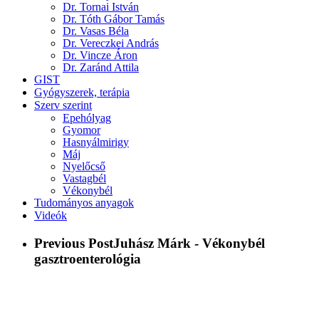
Dr. Tornai István
Dr. Tóth Gábor Tamás
Dr. Vasas Béla
Dr. Vereczkei András
Dr. Vincze Áron
Dr. Zaránd Attila
GIST
Gyógyszerek, terápia
Szerv szerint
Epehólyag
Gyomor
Hasnyálmirigy
Máj
Nyelőcső
Vastagbél
Vékonybél
Tudományos anyagok
Videók
Previous Post
Juhász Márk - Vékonybél
gasztroenterológia