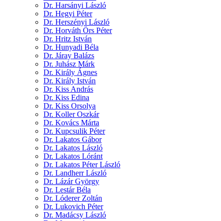
Dr. Harsányi László
Dr. Hegyi Péter
Dr. Herszényi László
Dr. Horváth Örs Péter
Dr. Hritz István
Dr. Hunyadi Béla
Dr. Járay Balázs
Dr. Juhász Márk
Dr. Király Ágnes
Dr. Király István
Dr. Kiss András
Dr. Kiss Edina
Dr. Kiss Orsolya
Dr. Koller Oszkár
Dr. Kovács Márta
Dr. Kupcsulik Péter
Dr. Lakatos Gábor
Dr. Lakatos László
Dr. Lakatos Lóránt
Dr. Lakatos Péter László
Dr. Landherr László
Dr. Lázár György
Dr. Lestár Béla
Dr. Lóderer Zoltán
Dr. Lukovich Péter
Dr. Madácsy László