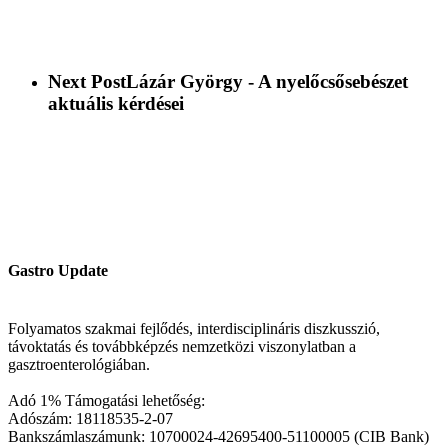
Next Post
Lázár György - A nyelőcsősebészet
aktuális kérdései
Gastro Update
Folyamatos szakmai fejlődés, interdisciplináris diszkusszió,
távoktatás és továbbképzés nemzetközi viszonylatban a
gasztroenterológiában.
Adó 1% Támogatási lehetőség:
Adószám: 18118535-2-07
Bankszámlaszámunk: 10700024-42695400-51100005 (CIB Bank)