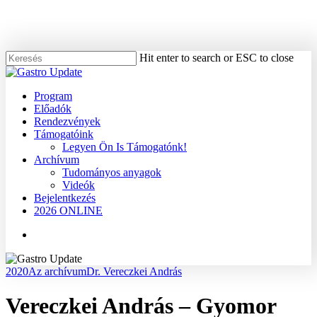
Skip
to
main
content
Hit enter to search or ESC to close
Close
Search
Menu
Program
Előadók
Rendezvények
Támogatóink
Legyen Ön Is Támogatónk!
Archívum
Tudományos anyagok
Videók
Bejelentkezés
2026 ONLINE
Menu
2020
Az archívum
Dr. Vereczkei András
Vereczkei András – Gyomor