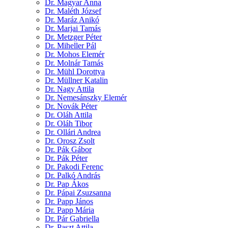
Dr. Magyar Anna
Dr. Maléth József
Dr. Maráz Anikó
Dr. Marjai Tamás
Dr. Metzger Péter
Dr. Miheller Pál
Dr. Mohos Elemér
Dr. Molnár Tamás
Dr. Mühl Dorottya
Dr. Müllner Katalin
Dr. Nagy Attila
Dr. Nemesánszky Elemér
Dr. Novák Péter
Dr. Oláh Attila
Dr. Oláh Tibor
Dr. Ollári Andrea
Dr. Orosz Zsolt
Dr. Pák Gábor
Dr. Pák Péter
Dr. Pakodi Ferenc
Dr. Palkó András
Dr. Pap Ákos
Dr. Pápai Zsuzsanna
Dr. Papp János
Dr. Papp Mária
Dr. Pár Gabriella
Dr. Paszt Attila