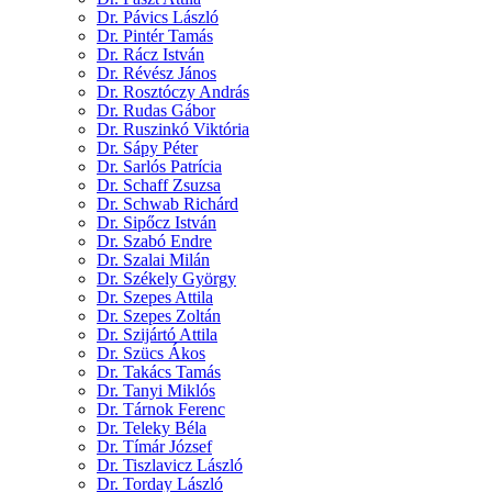
Dr. Pávics László
Dr. Pintér Tamás
Dr. Rácz István
Dr. Révész János
Dr. Rosztóczy András
Dr. Rudas Gábor
Dr. Ruszinkó Viktória
Dr. Sápy Péter
Dr. Sarlós Patrícia
Dr. Schaff Zsuzsa
Dr. Schwab Richárd
Dr. Sipőcz István
Dr. Szabó Endre
Dr. Szalai Milán
Dr. Székely György
Dr. Szepes Attila
Dr. Szepes Zoltán
Dr. Szijártó Attila
Dr. Szücs Ákos
Dr. Takács Tamás
Dr. Tanyi Miklós
Dr. Tárnok Ferenc
Dr. Teleky Béla
Dr. Tímár József
Dr. Tiszlavicz László
Dr. Torday László