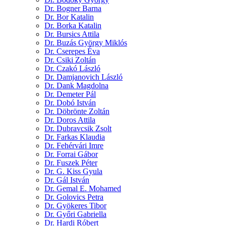
Dr. Bogner Barna
Dr. Bor Katalin
Dr. Borka Katalin
Dr. Bursics Attila
Dr. Buzás György Miklós
Dr. Cserepes Éva
Dr. Csiki Zoltán
Dr. Czakó László
Dr. Damjanovich László
Dr. Dank Magdolna
Dr. Demeter Pál
Dr. Dobó István
Dr. Döbrönte Zoltán
Dr. Doros Attila
Dr. Dubravcsik Zsolt
Dr. Farkas Klaudia
Dr. Fehérvári Imre
Dr. Forrai Gábor
Dr. Fuszek Péter
Dr. G. Kiss Gyula
Dr. Gál István
Dr. Gemal E. Mohamed
Dr. Golovics Petra
Dr. Gyökeres Tibor
Dr. Győri Gabriella
Dr. Hardi Róbert