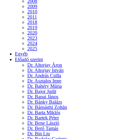
2008
2009
2010
2011
2018
2019
2020
2023
2024
2025
Egyéb
Előadó szerint
Dr. Altorjay Áron
Dr. Altorjay István
Dr. András Csilla
Dr. Asztalos Imre
Dr. Bahéry Mária
Dr. Bajor Judit
Dr. Banai János
Dr. Bánky Balázs
Dr. Bánsághi Zoltán
Dr. Barta Miklós
Dr. Bartek Péter
Dr. Bene László
Dr. Beró Tamás
Dr. Bin Liu
Dr. Bodoky György