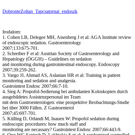
DobronteZoltan_Tapcsatornai_endoszk
Irodalom:
1. Cohen LB, Delegee MH, Aisenberg J et al: AGA Institute review
of endoscopic sedation. Gastroenterology
2007;133:675-701.
2. Schreiber F et al: Austrian Society of Gastroenterology and
Hepatology (ÖGGH) – Guidelines on sedation
and monitoring during gastrointestinal endoscopy. Endoscopy
2007;39:259-262.
3. Vargo JJ, Ahmad AS, Aslanian HR et al: Training in patient
monitoring and sedation and analgesia.
Gastrointest Endosc 2007;66:7-10.
4. Sieg A: Propofol-Sedierung bei ambulanten Koloskopien durch
ausgebildetes Assistenzpersonal im Team
mit dem Gastroenterologen: eine prospektive Beobachtungs-Studie
bei über 3000 Fällen. Z Gastroenterol
2007;45:697-701.
5. Külling D, Orlandi M, Inauen W: Propofol sedation during
endoscopic procedures: how much staff and
monitoring are necassary? Gastrointest Endosc 2007;66:443-9.
6. Ong WC Santosh D, Lakhtakia S et al: A randomized controlled