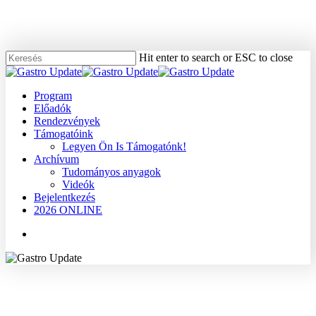
Skip
to
main
content
Hit enter to search or ESC to close
Close
Search
Menu
Program
Előadók
Rendezvények
Támogatóink
Legyen Ön Is Támogatónk!
Archívum
Tudományos anyagok
Videók
Bejelentkezés
2026 ONLINE
Menu
2008
Dr. Döbrönte Zoltán
Gyógyszerek, terápia