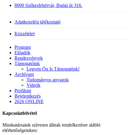
8000 Székesfehérvár, Budai út 316.
Adatkezelési tájékoztató
Közzététel
Close
Program
Menu
Előadók
Rendezvények
Támogatóink
Legyen Ön Is Támogatónk!
Archívum
Tudományos anyagok
Videók
Profilom
Bejelentkezés
2026 ONLINE
Kapcsolatfelvétel
Munkatársaink szívesen állnak rendelkezésre alábbi
elérhetőségeinken: