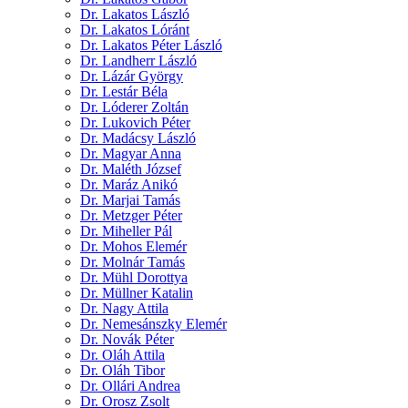
Dr. Lakatos László
Dr. Lakatos Lóránt
Dr. Lakatos Péter László
Dr. Landherr László
Dr. Lázár György
Dr. Lestár Béla
Dr. Lóderer Zoltán
Dr. Lukovich Péter
Dr. Madácsy László
Dr. Magyar Anna
Dr. Maléth József
Dr. Maráz Anikó
Dr. Marjai Tamás
Dr. Metzger Péter
Dr. Miheller Pál
Dr. Mohos Elemér
Dr. Molnár Tamás
Dr. Mühl Dorottya
Dr. Müllner Katalin
Dr. Nagy Attila
Dr. Nemesánszky Elemér
Dr. Novák Péter
Dr. Oláh Attila
Dr. Oláh Tibor
Dr. Ollári Andrea
Dr. Orosz Zsolt