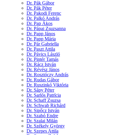
Dr. Pák Gábor
Dr. Pák Péter
Dr. Pakodi Ferenc
Dr. Palkó András
Dr. Pap Ákos
Dr. Pápai Zsuzsanna
Dr. Papp János
Dr. Papp Mária
Dr. Pár Gabriella
Dr. Paszt Attila
Dr. Pávics László
Dr. Pintér Tamás
Dr. Rácz István
Dr. Révész János
Dr. Rosztóczy András
Dr. Rudas Gábor
Dr. Ruszinkó Viktória
Dr. Sápy Péter
Dr. Sarlós Patrícia
Dr. Schaff Zsuzsa
Dr. Schwab Richárd
Dr. Sipőcz István
Dr. Szabó Endre
Dr. Szalai Milán
Dr. Székely György
Dr. Szepes Attila