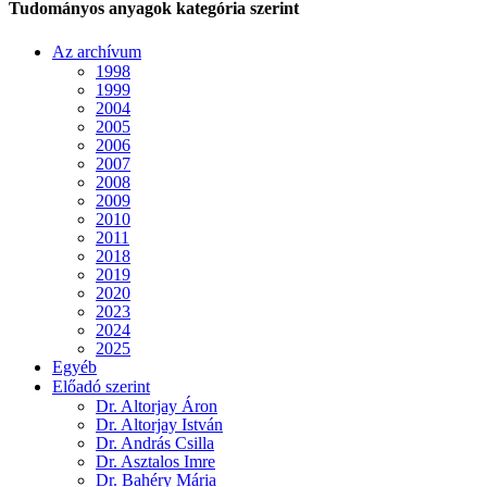
Tudományos anyagok kategória szerint
Az archívum
1998
1999
2004
2005
2006
2007
2008
2009
2010
2011
2018
2019
2020
2023
2024
2025
Egyéb
Előadó szerint
Dr. Altorjay Áron
Dr. Altorjay István
Dr. András Csilla
Dr. Asztalos Imre
Dr. Bahéry Mária