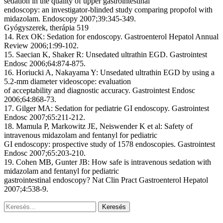
sedation in the quality of upper gastrointestinal
endoscopy: an investigator-blinded study comparing propofol with
midazolam. Endoscopy 2007;39:345-349.
Gyógyszerek, therápia 519
14. Rex OK: Sedation for endoscopy. Gastroenterol Hepatol Annual
Review 2006;1:99-102.
15. Saecian K, Shaker R: Unsedated ultrathin EGD. Gastrointest
Endosc 2006;64:874-875.
16. Horiucki A, Nakayama Y: Unsedated ultrathin EGD by using a
5.2-mm diameter videoscope: evaluation
of acceptability and diagnostic accuracy. Gastrointest Endosc
2006;64:868-73.
17. Gilger MA: Sedation for pediatrie GI endoscopy. Gastrointest
Endosc 2007;65:211-212.
18. Mamula P, Markowitz JE, Neiswender K et al: Safety of
intravenous midazolam and fentanyl for pediatric
GI endoscopy: prospective study of 1578 endoscopies. Gastrointest
Endosc 2007;65:203-210.
19. Cohen MB, Gunter JB: How safe is intravenous sedation with
midazolam and fentanyl for pediatric
gastrointestinal endoscopy? Nat Clin Pract Gastroenterol Hepatol
2007;4:538-9.
Keresés