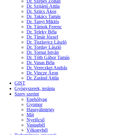
Dr. Szepes Zoltán
Dr. Szijártó Attila
Dr. Szücs Ákos
Dr. Takács Tamás
Dr. Tanyi Miklós
Dr. Tárnok Ferenc
Dr. Teleky Béla
Dr. Tímár József
Dr. Tiszlavicz László
Dr. Torday László
Dr. Tornai István
Dr. Tóth Gábor Tamás
Dr. Vasas Béla
Dr. Vereczkei András
Dr. Vincze Áron
Dr. Zaránd Attila
GIST
Gyógyszerek, terápia
Szerv szerint
Epehólyag
Gyomor
Hasnyálmirigy
Máj
Nyelőcső
Vastagbél
Vékonybél