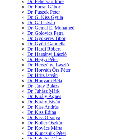
Dr. Fehérvári Imre
Dr. Forrai Gábor
Dr. Fuszek Péter
Dr. G. Kiss Gyula
Dr. Gál István
Dr. Gemal E. Mohamed
Dr. Golovics Petra
Dr. Gyökeres Tibor
Dr. Győri Gabriella
Dr. Hardi Róbert
Dr. Harsányi László
Dr. Hegyi Péter
Dr. Herszényi László
Dr. Horváth Örs Péter
Dr. Hritz István
Dr. Hunyadi Béla
Dr. Járay Balázs
Dr. Juhász Márk
Dr. Király Ágnes
Dr. Király István
Dr. Kiss András
Dr. Kiss Edina
Dr. Kiss Orsolya
Dr. Koller Oszkár
Dr. Kovács Márta
Dr. Kupcsulik Péter
Dr. Lakatos Gábor