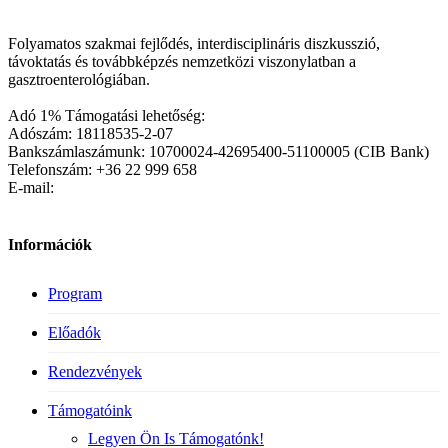
Folyamatos szakmai fejlődés, interdisciplináris diszkusszió,
távoktatás és továbbképzés nemzetközi viszonylatban a
gasztroenterológiában.
Adó 1% Támogatási lehetőség:
Adószám: 18118535-2-07
Bankszámlaszámunk: 10700024-42695400-51100005 (CIB Bank)
Telefonszám: +36 22 999 658
E-mail:
Információk
Program
Előadók
Rendezvények
Támogatóink
Legyen Ön Is Támogatónk!