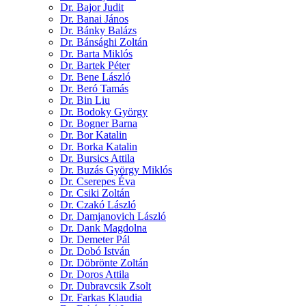
Dr. Bajor Judit
Dr. Banai János
Dr. Bánky Balázs
Dr. Bánsághi Zoltán
Dr. Barta Miklós
Dr. Bartek Péter
Dr. Bene László
Dr. Beró Tamás
Dr. Bin Liu
Dr. Bodoky György
Dr. Bogner Barna
Dr. Bor Katalin
Dr. Borka Katalin
Dr. Bursics Attila
Dr. Buzás György Miklós
Dr. Cserepes Éva
Dr. Csiki Zoltán
Dr. Czakó László
Dr. Damjanovich László
Dr. Dank Magdolna
Dr. Demeter Pál
Dr. Dobó István
Dr. Döbrönte Zoltán
Dr. Doros Attila
Dr. Dubravcsik Zsolt
Dr. Farkas Klaudia