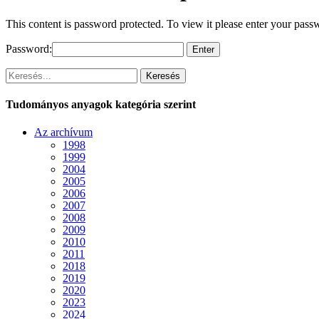
This content is password protected. To view it please enter your pas
Password:
Keresés
Tudományos anyagok kategória szerint
Az archívum
1998
1999
2004
2005
2006
2007
2008
2009
2010
2011
2018
2019
2020
2023
2024