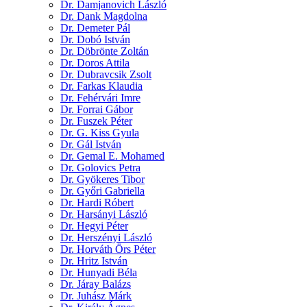
Dr. Damjanovich László
Dr. Dank Magdolna
Dr. Demeter Pál
Dr. Dobó István
Dr. Döbrönte Zoltán
Dr. Doros Attila
Dr. Dubravcsik Zsolt
Dr. Farkas Klaudia
Dr. Fehérvári Imre
Dr. Forrai Gábor
Dr. Fuszek Péter
Dr. G. Kiss Gyula
Dr. Gál István
Dr. Gemal E. Mohamed
Dr. Golovics Petra
Dr. Gyökeres Tibor
Dr. Győri Gabriella
Dr. Hardi Róbert
Dr. Harsányi László
Dr. Hegyi Péter
Dr. Herszényi László
Dr. Horváth Örs Péter
Dr. Hritz István
Dr. Hunyadi Béla
Dr. Járay Balázs
Dr. Juhász Márk