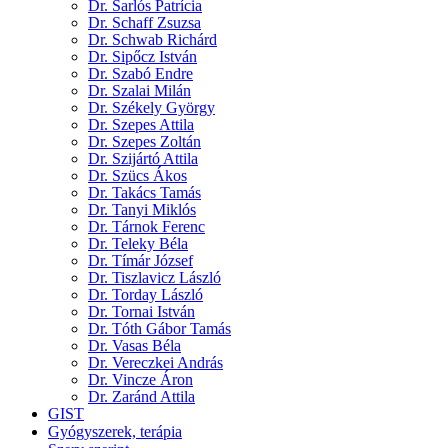
Dr. Sarlós Patrícia
Dr. Schaff Zsuzsa
Dr. Schwab Richárd
Dr. Sipőcz István
Dr. Szabó Endre
Dr. Szalai Milán
Dr. Székely György
Dr. Szepes Attila
Dr. Szepes Zoltán
Dr. Szijártó Attila
Dr. Szücs Ákos
Dr. Takács Tamás
Dr. Tanyi Miklós
Dr. Tárnok Ferenc
Dr. Teleky Béla
Dr. Tímár József
Dr. Tiszlavicz László
Dr. Torday László
Dr. Tornai István
Dr. Tóth Gábor Tamás
Dr. Vasas Béla
Dr. Vereczkei András
Dr. Vincze Áron
Dr. Zaránd Attila
GIST
Gyógyszerek, terápia