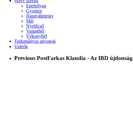
Szerv szerint
Epehólyag
Gyomor
Hasnyálmirigy
Máj
Nyelőcső
Vastagbél
Vékonybél
Tudományos anyagok
Videók
Previous Post
Farkas Klaudia - Az IBD újdonság