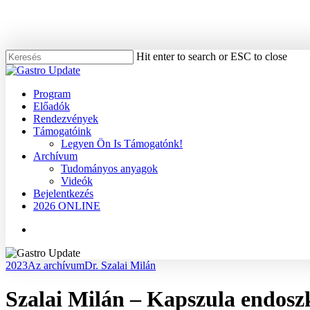
Skip
to
main
content
Hit enter to search or ESC to close
Close
Search
Menu
Program
Előadók
Rendezvények
Támogatóink
Legyen Ön Is Támogatónk!
Archívum
Tudományos anyagok
Videók
Bejelentkezés
2026 ONLINE
Menu
2023
Az archívum
Dr. Szalai Milán
Szalai Milán – Kapszula endosz