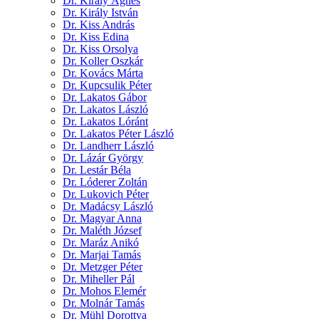
Dr. Király Ágnes
Dr. Király István
Dr. Kiss András
Dr. Kiss Edina
Dr. Kiss Orsolya
Dr. Koller Oszkár
Dr. Kovács Márta
Dr. Kupcsulik Péter
Dr. Lakatos Gábor
Dr. Lakatos László
Dr. Lakatos Lóránt
Dr. Lakatos Péter László
Dr. Landherr László
Dr. Lázár György
Dr. Lestár Béla
Dr. Lóderer Zoltán
Dr. Lukovich Péter
Dr. Madácsy László
Dr. Magyar Anna
Dr. Maléth József
Dr. Maráz Anikó
Dr. Marjai Tamás
Dr. Metzger Péter
Dr. Miheller Pál
Dr. Mohos Elemér
Dr. Molnár Tamás
Dr. Mühl Dorottya