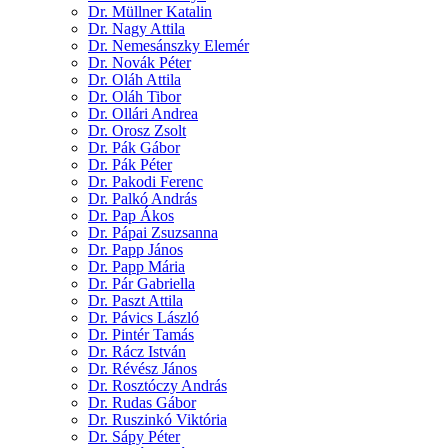
Dr. Müllner Katalin
Dr. Nagy Attila
Dr. Nemesánszky Elemér
Dr. Novák Péter
Dr. Oláh Attila
Dr. Oláh Tibor
Dr. Ollári Andrea
Dr. Orosz Zsolt
Dr. Pák Gábor
Dr. Pák Péter
Dr. Pakodi Ferenc
Dr. Palkó András
Dr. Pap Ákos
Dr. Pápai Zsuzsanna
Dr. Papp János
Dr. Papp Mária
Dr. Pár Gabriella
Dr. Paszt Attila
Dr. Pávics László
Dr. Pintér Tamás
Dr. Rácz István
Dr. Révész János
Dr. Rosztóczy András
Dr. Rudas Gábor
Dr. Ruszinkó Viktória
Dr. Sápy Péter