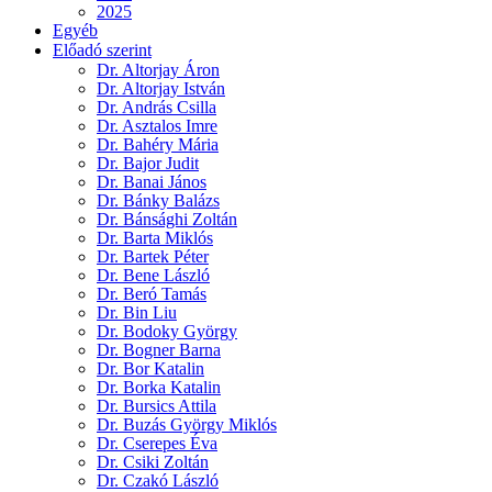
2025
Egyéb
Előadó szerint
Dr. Altorjay Áron
Dr. Altorjay István
Dr. András Csilla
Dr. Asztalos Imre
Dr. Bahéry Mária
Dr. Bajor Judit
Dr. Banai János
Dr. Bánky Balázs
Dr. Bánsághi Zoltán
Dr. Barta Miklós
Dr. Bartek Péter
Dr. Bene László
Dr. Beró Tamás
Dr. Bin Liu
Dr. Bodoky György
Dr. Bogner Barna
Dr. Bor Katalin
Dr. Borka Katalin
Dr. Bursics Attila
Dr. Buzás György Miklós
Dr. Cserepes Éva
Dr. Csiki Zoltán
Dr. Czakó László