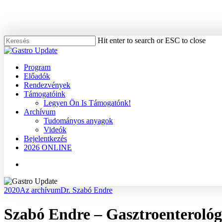
Skip
to
main
content
Hit enter to search or ESC to close
Close
Search
Menu
Program
Előadók
Rendezvények
Támogatóink
Legyen Ön Is Támogatónk!
Archívum
Tudományos anyagok
Videók
Bejelentkezés
2026 ONLINE
Menu
2020
Az archívum
Dr. Szabó Endre
Szabó Endre – Gasztroenterológ