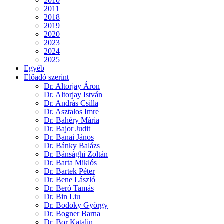
2010
2011
2018
2019
2020
2023
2024
2025
Egyéb
Előadó szerint
Dr. Altorjay Áron
Dr. Altorjay István
Dr. András Csilla
Dr. Asztalos Imre
Dr. Bahéry Mária
Dr. Bajor Judit
Dr. Banai János
Dr. Bánky Balázs
Dr. Bánsághi Zoltán
Dr. Barta Miklós
Dr. Bartek Péter
Dr. Bene László
Dr. Beró Tamás
Dr. Bin Liu
Dr. Bodoky György
Dr. Bogner Barna
Dr. Bor Katalin