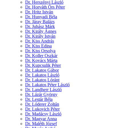
Dr. Herszényi László
Dr. Horváth Örs Péter
Dr. Hritz István
Dr. Hunyadi Béla
Dr. Járay Balázs
Dr. Juhász Márk
Dr. Király Ágnes
Dr. Király István
Dr. Kiss András
Dr. Kiss Edina
Dr. Kiss Orsolya
Dr. Koller Oszkár
Dr. Kovács Márta
Dr. Kupcsulik Péter
Dr. Lakatos Gábor
Dr. Lakatos László
Dr. Lakatos Lóránt
Dr. Lakatos Péter László
Dr. Landherr László
Dr. Lázár György
Dr. Lestár Béla
Dr. Lóderer Zoltán
Dr. Lukovich Péter
Dr. Madácsy László
Dr. Magyar Anna
Dr. Maléth József