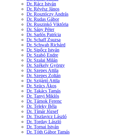
Dr. Rácz István
Dr. Révész János
Dr. Rosztóczy András
Dr. Rudas Gábor
Dr. Ruszinkó Viktória
Dr. Sápy Péter
Dr. Sarlós Patrícia
Dr. Schaff Zsuzsa
Dr. Schwab Richárd
Dr. Sipőcz István
Dr. Szabó Endre
Dr. Szalai Milán
Dr. Székely György
Dr. Szepes Attila
Dr. Szepes Zoltán
Dr. Szijártó Attila
Dr. Szücs Ákos
Dr. Takács Tamás
Dr. Tanyi Miklós
Dr. Tárnok Ferenc
Dr. Teleky Béla
Dr. Tímár József
Dr. Tiszlavicz László
Dr. Torday László
Dr. Tornai István
Dr. Tóth Gábor Tamás