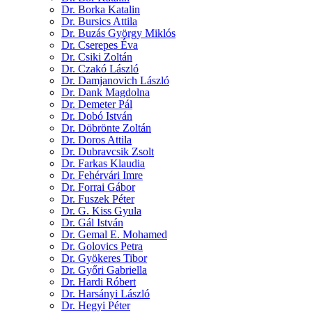
Dr. Borka Katalin
Dr. Bursics Attila
Dr. Buzás György Miklós
Dr. Cserepes Éva
Dr. Csiki Zoltán
Dr. Czakó László
Dr. Damjanovich László
Dr. Dank Magdolna
Dr. Demeter Pál
Dr. Dobó István
Dr. Döbrönte Zoltán
Dr. Doros Attila
Dr. Dubravcsik Zsolt
Dr. Farkas Klaudia
Dr. Fehérvári Imre
Dr. Forrai Gábor
Dr. Fuszek Péter
Dr. G. Kiss Gyula
Dr. Gál István
Dr. Gemal E. Mohamed
Dr. Golovics Petra
Dr. Gyökeres Tibor
Dr. Győri Gabriella
Dr. Hardi Róbert
Dr. Harsányi László
Dr. Hegyi Péter