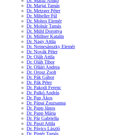
Dr. Maráz Anikó
Dr. Marjai Tamás
Dr. Metzger Péter
Dr. Miheller Pál
Dr. Mohos Elemér
Dr. Molnár Tamás
Dr. Mühl Dorottya
Dr. Müllner Katalin
Dr. Nagy Attila
Dr. Nemesánszky Elemér
Dr. Novák Péter
Dr. Oláh Attila
Dr. Oláh Tibor
Dr. Ollári Andrea
Dr. Orosz Zsolt
Dr. Pák Gábor
Dr. Pák Péter
Dr. Pakodi Ferenc
Dr. Palkó András
Dr. Pap Ákos
Dr. Pápai Zsuzsanna
Dr. Papp János
Dr. Papp Mária
Dr. Pár Gabriella
Dr. Paszt Attila
Dr. Pávics László
Dr. Pintér Tamás