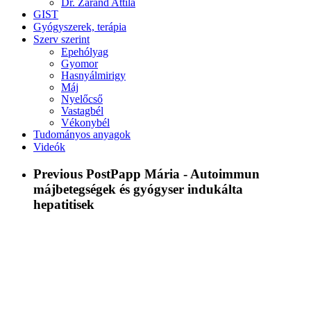
Dr. Zaránd Attila
GIST
Gyógyszerek, terápia
Szerv szerint
Epehólyag
Gyomor
Hasnyálmirigy
Máj
Nyelőcső
Vastagbél
Vékonybél
Tudományos anyagok
Videók
Previous Post
Papp Mária - Autoimmun
májbetegségek és gyógyser indukálta
hepatitisek