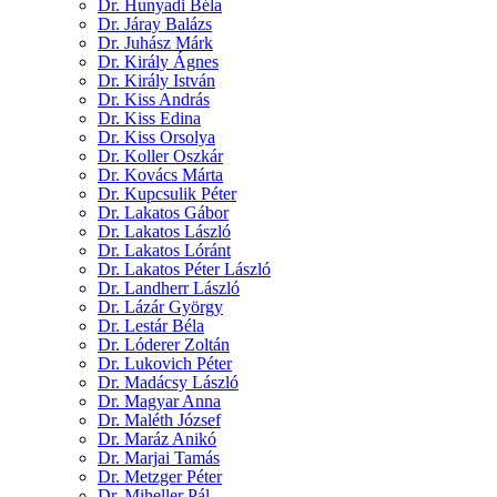
Dr. Hunyadi Béla
Dr. Járay Balázs
Dr. Juhász Márk
Dr. Király Ágnes
Dr. Király István
Dr. Kiss András
Dr. Kiss Edina
Dr. Kiss Orsolya
Dr. Koller Oszkár
Dr. Kovács Márta
Dr. Kupcsulik Péter
Dr. Lakatos Gábor
Dr. Lakatos László
Dr. Lakatos Lóránt
Dr. Lakatos Péter László
Dr. Landherr László
Dr. Lázár György
Dr. Lestár Béla
Dr. Lóderer Zoltán
Dr. Lukovich Péter
Dr. Madácsy László
Dr. Magyar Anna
Dr. Maléth József
Dr. Maráz Anikó
Dr. Marjai Tamás
Dr. Metzger Péter
Dr. Miheller Pál