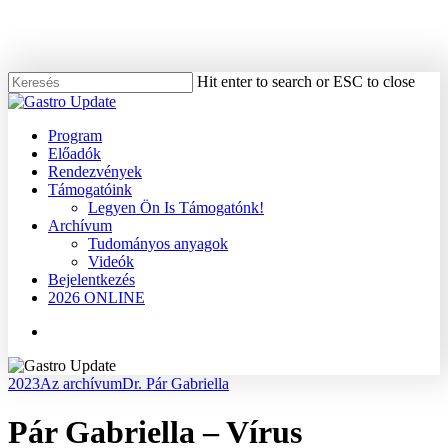
Skip
to
main
content
Hit enter to search or ESC to close
Close
Search
Menu
Program
Előadók
Rendezvények
Támogatóink
Legyen Ön Is Támogatónk!
Archívum
Tudományos anyagok
Videók
Bejelentkezés
2026 ONLINE
Menu
2023
Az archívum
Dr. Pár Gabriella
Pár Gabriella – Vírus