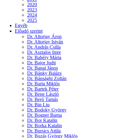
2020
2023
2024
2025
Egyéb
Előadó szerint
Dr. Altorjay Áron
Dr. Altorjay István
Dr. András Csilla
Dr. Asztalos Imre
Dr. Bahéry Mária
Dr. Bajor Judit
Dr. Banai János
Dr. Bánky Balázs
Dr. Bánsághi Zoltán
Dr. Barta Miklós
Dr. Bartek Péter
Dr. Bene László
Dr. Beró Tamás
Dr. Bin Liu
Dr. Bodoky György
Dr. Bogner Barna
Dr. Bor Katalin
Dr. Borka Katalin
Dr. Bursics Attila
Dr. Buzás György Miklós