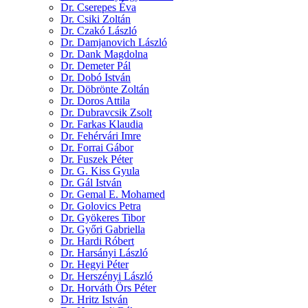
Dr. Cserepes Éva
Dr. Csiki Zoltán
Dr. Czakó László
Dr. Damjanovich László
Dr. Dank Magdolna
Dr. Demeter Pál
Dr. Dobó István
Dr. Döbrönte Zoltán
Dr. Doros Attila
Dr. Dubravcsik Zsolt
Dr. Farkas Klaudia
Dr. Fehérvári Imre
Dr. Forrai Gábor
Dr. Fuszek Péter
Dr. G. Kiss Gyula
Dr. Gál István
Dr. Gemal E. Mohamed
Dr. Golovics Petra
Dr. Gyökeres Tibor
Dr. Győri Gabriella
Dr. Hardi Róbert
Dr. Harsányi László
Dr. Hegyi Péter
Dr. Herszényi László
Dr. Horváth Örs Péter
Dr. Hritz István