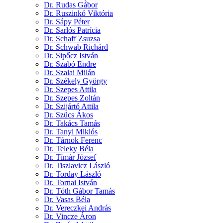
Dr. Rudas Gábor
Dr. Ruszinkó Viktória
Dr. Sápy Péter
Dr. Sarlós Patrícia
Dr. Schaff Zsuzsa
Dr. Schwab Richárd
Dr. Sipőcz István
Dr. Szabó Endre
Dr. Szalai Milán
Dr. Székely György
Dr. Szepes Attila
Dr. Szepes Zoltán
Dr. Szijártó Attila
Dr. Szücs Ákos
Dr. Takács Tamás
Dr. Tanyi Miklós
Dr. Tárnok Ferenc
Dr. Teleky Béla
Dr. Tímár József
Dr. Tiszlavicz László
Dr. Torday László
Dr. Tornai István
Dr. Tóth Gábor Tamás
Dr. Vasas Béla
Dr. Vereczkei András
Dr. Vincze Áron