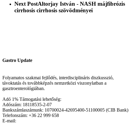
Next Post
Altorjay István - NASH májfibrózis
cirrhosis cirrhosis szövödményei
Gastro Update
Folyamatos szakmai fejlődés, interdisciplináris diszkusszió,
távoktatás és továbbképzés nemzetközi viszonylatban a
gasztroenterológiában.
Adó 1% Támogatási lehetőség:
Adószám: 18118535-2-07
Bankszámlaszámunk: 10700024-42695400-51100005 (CIB Bank)
Telefonszám: +36 22 999 658
E-mail: