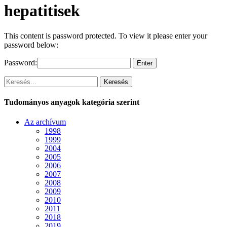
hepatitisek
This content is password protected. To view it please enter your
password below:
Password:
Keresés
Tudományos anyagok kategória szerint
Az archívum
1998
1999
2004
2005
2006
2007
2008
2009
2010
2011
2018
2019