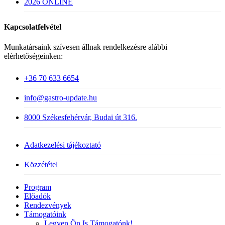
2026 ONLINE
Kapcsolatfelvétel
Munkatársaink szívesen állnak rendelkezésre alábbi
elérhetőségeinken:
+36 70 633 6654
info@gastro-update.hu
8000 Székesfehérvár, Budai út 316.
Adatkezelési tájékoztató
Közzététel
Close
Program
Menu
Előadók
Rendezvények
Támogatóink
Legyen Ön Is Támogatónk!