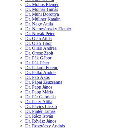
Dr. Mohos Elemér
Dr. Molnár Tamás
Dr. Mühl Dorottya
Dr. Müllner Katalin
Dr. Nagy Attila
Dr. Nemesánszky Elemér
Dr. Novák Péter
Dr. Oláh Attila
Dr. Oláh Tibor
Dr. Ollári Andrea
Dr. Orosz Zsolt
Dr. Pák Gábor
Dr. Pák Péter
Dr. Pakodi Ferenc
Dr. Palkó András
Dr. Pap Ákos
Dr. Pápai Zsuzsanna
Dr. Papp János
Dr. Papp Mária
Dr. Pár Gabriella
Dr. Paszt Attila
Dr. Pávics László
Dr. Pintér Tamás
Dr. Rácz István
Dr. Révész János
Dr. Rosztóczy András