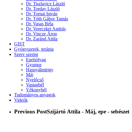
Dr. Tiszlavicz László
Dr. Torday László
Dr. Tornai István
Dr. Tóth Gábor Tamás
Dr. Vasas Béla
Dr. Vereczkei András
Dr. Vincze Áron
Dr. Zaránd Attila
GIST
Gyógyszerek, terápia
Szerv szerint
Epehólyag
Gyomor
Hasnyálmirigy
Máj
Nyelőcső
Vastagbél
Vékonybél
Tudományos anyagok
Videók
Previous Post
Szijártó Attila - Máj, epe - sebészet