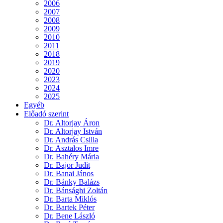
2006
2007
2008
2009
2010
2011
2018
2019
2020
2023
2024
2025
Egyéb
Előadó szerint
Dr. Altorjay Áron
Dr. Altorjay István
Dr. András Csilla
Dr. Asztalos Imre
Dr. Bahéry Mária
Dr. Bajor Judit
Dr. Banai János
Dr. Bánky Balázs
Dr. Bánsághi Zoltán
Dr. Barta Miklós
Dr. Bartek Péter
Dr. Bene László