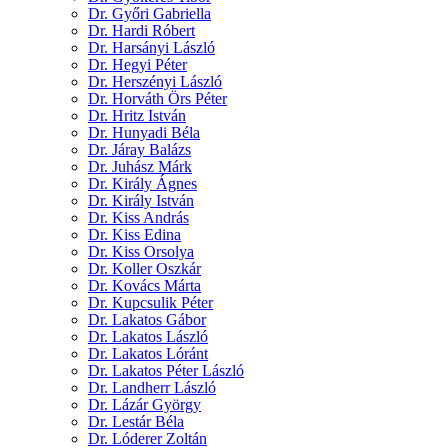
Dr. Győri Gabriella
Dr. Hardi Róbert
Dr. Harsányi László
Dr. Hegyi Péter
Dr. Herszényi László
Dr. Horváth Örs Péter
Dr. Hritz István
Dr. Hunyadi Béla
Dr. Járay Balázs
Dr. Juhász Márk
Dr. Király Ágnes
Dr. Király István
Dr. Kiss András
Dr. Kiss Edina
Dr. Kiss Orsolya
Dr. Koller Oszkár
Dr. Kovács Márta
Dr. Kupcsulik Péter
Dr. Lakatos Gábor
Dr. Lakatos László
Dr. Lakatos Lóránt
Dr. Lakatos Péter László
Dr. Landherr László
Dr. Lázár György
Dr. Lestár Béla
Dr. Lóderer Zoltán