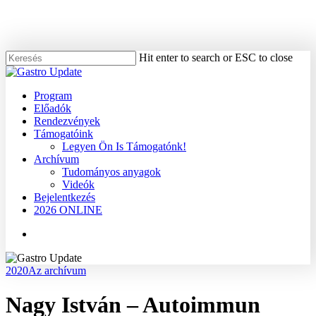
Skip
to
main
content
Hit enter to search or ESC to close
Close
Search
Menu
Program
Előadók
Rendezvények
Támogatóink
Legyen Ön Is Támogatónk!
Archívum
Tudományos anyagok
Videók
Bejelentkezés
2026 ONLINE
Menu
2020
Az archívum
Nagy István – Autoimmun