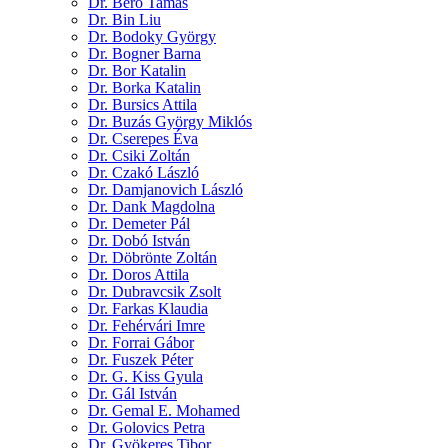
Dr. Beró Tamás
Dr. Bin Liu
Dr. Bodoky György
Dr. Bogner Barna
Dr. Bor Katalin
Dr. Borka Katalin
Dr. Bursics Attila
Dr. Buzás György Miklós
Dr. Cserepes Éva
Dr. Csiki Zoltán
Dr. Czakó László
Dr. Damjanovich László
Dr. Dank Magdolna
Dr. Demeter Pál
Dr. Dobó István
Dr. Döbrönte Zoltán
Dr. Doros Attila
Dr. Dubravcsik Zsolt
Dr. Farkas Klaudia
Dr. Fehérvári Imre
Dr. Forrai Gábor
Dr. Fuszek Péter
Dr. G. Kiss Gyula
Dr. Gál István
Dr. Gemal E. Mohamed
Dr. Golovics Petra
Dr. Gyökeres Tibor