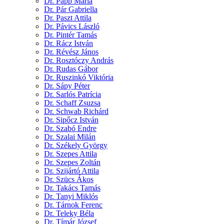
Dr. Papp Mária
Dr. Pár Gabriella
Dr. Paszt Attila
Dr. Pávics László
Dr. Pintér Tamás
Dr. Rácz István
Dr. Révész János
Dr. Rosztóczy András
Dr. Rudas Gábor
Dr. Ruszinkó Viktória
Dr. Sápy Péter
Dr. Sarlós Patrícia
Dr. Schaff Zsuzsa
Dr. Schwab Richárd
Dr. Sipőcz István
Dr. Szabó Endre
Dr. Szalai Milán
Dr. Székely György
Dr. Szepes Attila
Dr. Szepes Zoltán
Dr. Szijártó Attila
Dr. Szücs Ákos
Dr. Takács Tamás
Dr. Tanyi Miklós
Dr. Tárnok Ferenc
Dr. Teleky Béla
Dr. Tímár József