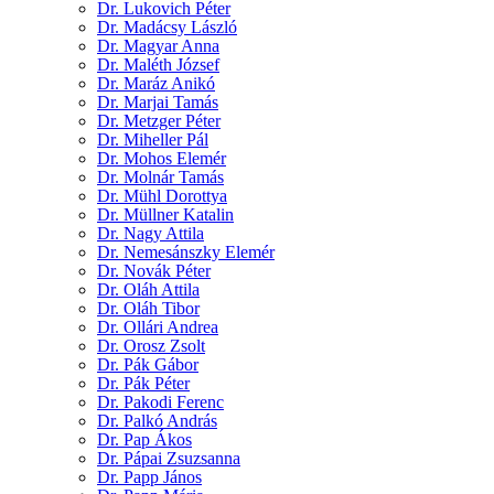
Dr. Lukovich Péter
Dr. Madácsy László
Dr. Magyar Anna
Dr. Maléth József
Dr. Maráz Anikó
Dr. Marjai Tamás
Dr. Metzger Péter
Dr. Miheller Pál
Dr. Mohos Elemér
Dr. Molnár Tamás
Dr. Mühl Dorottya
Dr. Müllner Katalin
Dr. Nagy Attila
Dr. Nemesánszky Elemér
Dr. Novák Péter
Dr. Oláh Attila
Dr. Oláh Tibor
Dr. Ollári Andrea
Dr. Orosz Zsolt
Dr. Pák Gábor
Dr. Pák Péter
Dr. Pakodi Ferenc
Dr. Palkó András
Dr. Pap Ákos
Dr. Pápai Zsuzsanna
Dr. Papp János