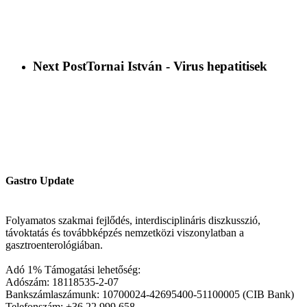
Next Post
Tornai István - Virus hepatitisek
Gastro Update
Folyamatos szakmai fejlődés, interdisciplináris diszkusszió,
távoktatás és továbbképzés nemzetközi viszonylatban a
gasztroenterológiában.
Adó 1% Támogatási lehetőség:
Adószám: 18118535-2-07
Bankszámlaszámunk: 10700024-42695400-51100005 (CIB Bank)
Telefonszám: +36 22 999 658