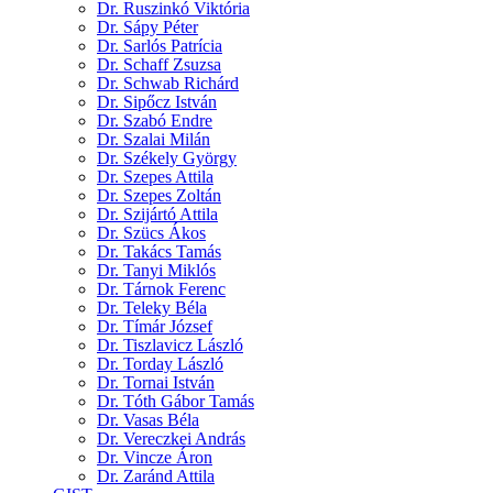
Dr. Ruszinkó Viktória
Dr. Sápy Péter
Dr. Sarlós Patrícia
Dr. Schaff Zsuzsa
Dr. Schwab Richárd
Dr. Sipőcz István
Dr. Szabó Endre
Dr. Szalai Milán
Dr. Székely György
Dr. Szepes Attila
Dr. Szepes Zoltán
Dr. Szijártó Attila
Dr. Szücs Ákos
Dr. Takács Tamás
Dr. Tanyi Miklós
Dr. Tárnok Ferenc
Dr. Teleky Béla
Dr. Tímár József
Dr. Tiszlavicz László
Dr. Torday László
Dr. Tornai István
Dr. Tóth Gábor Tamás
Dr. Vasas Béla
Dr. Vereczkei András
Dr. Vincze Áron
Dr. Zaránd Attila