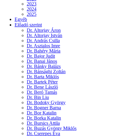
2023
2024
2025
Egyéb
Előadó szerint
Dr. Altorjay Áron
Dr. Altorjay István
Dr. András Csilla
Dr. Asztalos Imre
Dr. Bahéry Mária
Dr. Bajor Judit
Dr. Banai János
Dr. Bánky Balázs
Dr. Bánsághi Zoltán
Dr. Barta Miklós
Dr. Bartek Péter
Dr. Bene László
Dr. Beró Tamás
Dr. Bin Liu
Dr. Bodoky György
Dr. Bogner Barna
Dr. Bor Katalin
Dr. Borka Katalin
Dr. Bursics Attila
Dr. Buzás György Miklós
Dr. Cserepes Éva