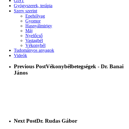
GIST
Gyógyszerek, terápia
Szerv szerint
Epehólyag
Gyomor
Hasnyálmirigy
Máj
Nyelőcső
Vastagbél
Vékonybél
Tudományos anyagok
Videók
Previous Post
Vékonybélbetegségek - Dr. Banai
János
Next Post
Dr. Rudas Gábor