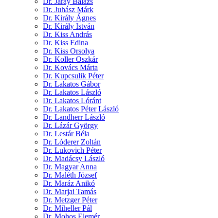
Dr. Járay Balázs
Dr. Juhász Márk
Dr. Király Ágnes
Dr. Király István
Dr. Kiss András
Dr. Kiss Edina
Dr. Kiss Orsolya
Dr. Koller Oszkár
Dr. Kovács Márta
Dr. Kupcsulik Péter
Dr. Lakatos Gábor
Dr. Lakatos László
Dr. Lakatos Lóránt
Dr. Lakatos Péter László
Dr. Landherr László
Dr. Lázár György
Dr. Lestár Béla
Dr. Lóderer Zoltán
Dr. Lukovich Péter
Dr. Madácsy László
Dr. Magyar Anna
Dr. Maléth József
Dr. Maráz Anikó
Dr. Marjai Tamás
Dr. Metzger Péter
Dr. Miheller Pál
Dr. Mohos Elemér