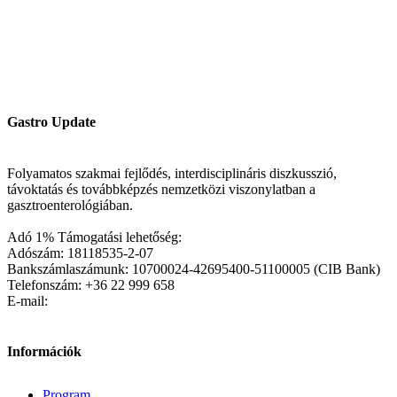
Gastro Update
Folyamatos szakmai fejlődés, interdisciplináris diszkusszió,
távoktatás és továbbképzés nemzetközi viszonylatban a
gasztroenterológiában.
Adó 1% Támogatási lehetőség:
Adószám: 18118535-2-07
Bankszámlaszámunk: 10700024-42695400-51100005 (CIB Bank)
Telefonszám: +36 22 999 658
E-mail:
Információk
Program