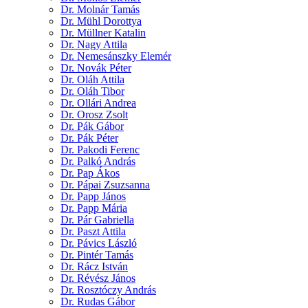
Dr. Molnár Tamás
Dr. Mühl Dorottya
Dr. Müllner Katalin
Dr. Nagy Attila
Dr. Nemesánszky Elemér
Dr. Novák Péter
Dr. Oláh Attila
Dr. Oláh Tibor
Dr. Ollári Andrea
Dr. Orosz Zsolt
Dr. Pák Gábor
Dr. Pák Péter
Dr. Pakodi Ferenc
Dr. Palkó András
Dr. Pap Ákos
Dr. Pápai Zsuzsanna
Dr. Papp János
Dr. Papp Mária
Dr. Pár Gabriella
Dr. Paszt Attila
Dr. Pávics László
Dr. Pintér Tamás
Dr. Rácz István
Dr. Révész János
Dr. Rosztóczy András
Dr. Rudas Gábor