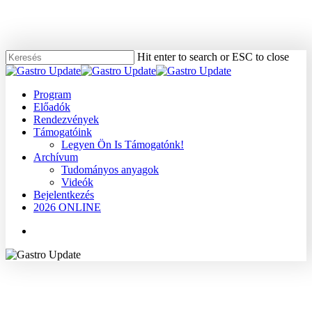
Skip
to
main
content
Hit enter to search or ESC to close
Close
Search
Menu
Program
Előadók
Rendezvények
Támogatóink
Legyen Ön Is Támogatónk!
Archívum
Tudományos anyagok
Videók
Bejelentkezés
2026 ONLINE
Menu
2008
Dr. Rudas Gábor
Tudományos anyagok