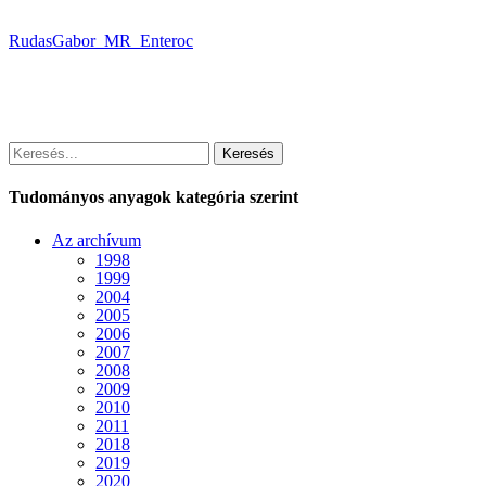
RudasGabor_MR_Enteroc
Keresés
Tudományos anyagok kategória szerint
Az archívum
1998
1999
2004
2005
2006
2007
2008
2009
2010
2011
2018
2019
2020