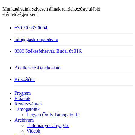
Munkatársaink szívesen állnak rendelkezésre alábbi
elérhetőségeinken:
+36 70 633 6654
info@gastro-update.hu
8000 Székesfehérvár, Budai út 316.
Adatkezelési tájékoztató
Közzététel
Close
Program
Menu
Előadók
Rendezvények
Támogatóink
Legyen Ön Is Támogatónk!
Archívum
Tudományos anyagok
Videók