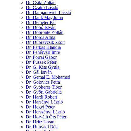
Dr. Csiki Zoltán
Dr. Czakó László
Dr. Damjanovich László
Dr. Dank Magdolna
Dr. Demeter Pál
Dr. Dobó István
Dr. Döbrönte Zoltán
Dr. Doros Attila
Dr. Dubravcsik Zsolt
Dr. Farkas Klaudia
Dr. Fehérvári Imre
Dr. Forrai Gábor
Dr. Fuszek Péter
Dr. G. Kiss Gyula
Dr. Gál István
Dr. Gemal E. Mohamed
Dr. Golovics Petra
Dr. Gyökeres Tibor
Dr. Győri Gabriella
Dr. Hardi Róbert
Dr. Harsányi László
Dr. Hegyi Péter
Dr. Herszényi László
Dr. Horváth Örs Péter
Dr. Hritz István
Dr. Hunyadi Béla