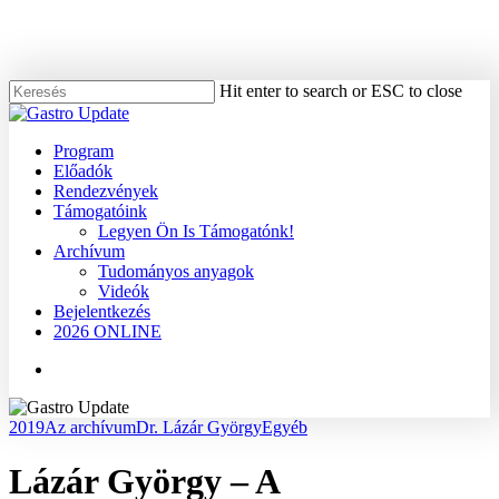
Skip
to
main
content
Hit enter to search or ESC to close
Close
Search
Menu
Program
Előadók
Rendezvények
Támogatóink
Legyen Ön Is Támogatónk!
Archívum
Tudományos anyagok
Videók
Bejelentkezés
2026 ONLINE
Menu
2019
Az archívum
Dr. Lázár György
Egyéb
Lázár György – A