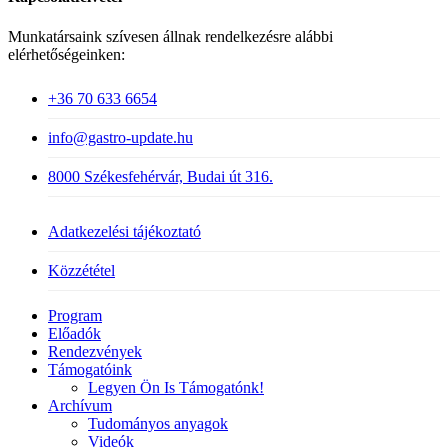
Munkatársaink szívesen állnak rendelkezésre alábbi
elérhetőségeinken:
+36 70 633 6654
info@gastro-update.hu
8000 Székesfehérvár, Budai út 316.
Adatkezelési tájékoztató
Közzététel
Close
Program
Menu
Előadók
Rendezvények
Támogatóink
Legyen Ön Is Támogatónk!
Archívum
Tudományos anyagok
Videók