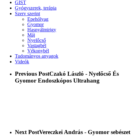
GIST
Gyógyszerek, terápia
Szerv szerint
Epehólyag
Gyomor
Hasnyálmirigy
Máj
Nyelőcső
Vastagbél
Vékonybél
Tudományos anyagok
Videók
Previous Post
Czakó László - Nyelőcső És
Gyomor Endoszkópos Ultrahang
Next Post
Vereczkei András - Gyomor sebészet