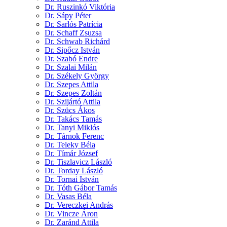
Dr. Ruszinkó Viktória
Dr. Sápy Péter
Dr. Sarlós Patrícia
Dr. Schaff Zsuzsa
Dr. Schwab Richárd
Dr. Sipőcz István
Dr. Szabó Endre
Dr. Szalai Milán
Dr. Székely György
Dr. Szepes Attila
Dr. Szepes Zoltán
Dr. Szijártó Attila
Dr. Szücs Ákos
Dr. Takács Tamás
Dr. Tanyi Miklós
Dr. Tárnok Ferenc
Dr. Teleky Béla
Dr. Tímár József
Dr. Tiszlavicz László
Dr. Torday László
Dr. Tornai István
Dr. Tóth Gábor Tamás
Dr. Vasas Béla
Dr. Vereczkei András
Dr. Vincze Áron
Dr. Zaránd Attila