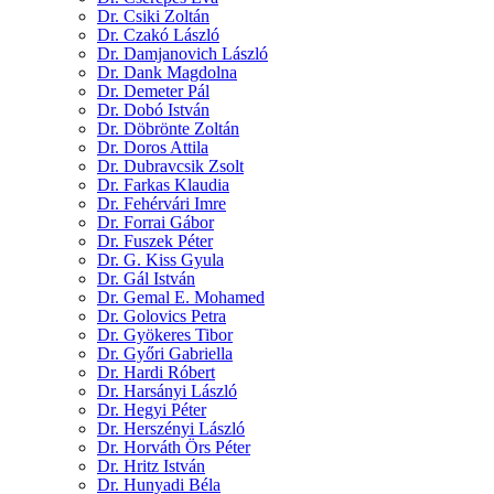
Dr. Csiki Zoltán
Dr. Czakó László
Dr. Damjanovich László
Dr. Dank Magdolna
Dr. Demeter Pál
Dr. Dobó István
Dr. Döbrönte Zoltán
Dr. Doros Attila
Dr. Dubravcsik Zsolt
Dr. Farkas Klaudia
Dr. Fehérvári Imre
Dr. Forrai Gábor
Dr. Fuszek Péter
Dr. G. Kiss Gyula
Dr. Gál István
Dr. Gemal E. Mohamed
Dr. Golovics Petra
Dr. Gyökeres Tibor
Dr. Győri Gabriella
Dr. Hardi Róbert
Dr. Harsányi László
Dr. Hegyi Péter
Dr. Herszényi László
Dr. Horváth Örs Péter
Dr. Hritz István
Dr. Hunyadi Béla