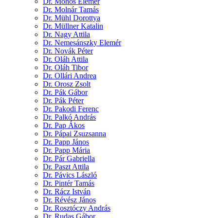
Dr. Mohos Elemér
Dr. Molnár Tamás
Dr. Mühl Dorottya
Dr. Müllner Katalin
Dr. Nagy Attila
Dr. Nemesánszky Elemér
Dr. Novák Péter
Dr. Oláh Attila
Dr. Oláh Tibor
Dr. Ollári Andrea
Dr. Orosz Zsolt
Dr. Pák Gábor
Dr. Pák Péter
Dr. Pakodi Ferenc
Dr. Palkó András
Dr. Pap Ákos
Dr. Pápai Zsuzsanna
Dr. Papp János
Dr. Papp Mária
Dr. Pár Gabriella
Dr. Paszt Attila
Dr. Pávics László
Dr. Pintér Tamás
Dr. Rácz István
Dr. Révész János
Dr. Rosztóczy András
Dr. Rudas Gábor