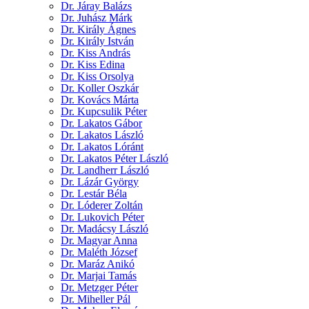
Dr. Járay Balázs
Dr. Juhász Márk
Dr. Király Ágnes
Dr. Király István
Dr. Kiss András
Dr. Kiss Edina
Dr. Kiss Orsolya
Dr. Koller Oszkár
Dr. Kovács Márta
Dr. Kupcsulik Péter
Dr. Lakatos Gábor
Dr. Lakatos László
Dr. Lakatos Lóránt
Dr. Lakatos Péter László
Dr. Landherr László
Dr. Lázár György
Dr. Lestár Béla
Dr. Lóderer Zoltán
Dr. Lukovich Péter
Dr. Madácsy László
Dr. Magyar Anna
Dr. Maléth József
Dr. Maráz Anikó
Dr. Marjai Tamás
Dr. Metzger Péter
Dr. Miheller Pál