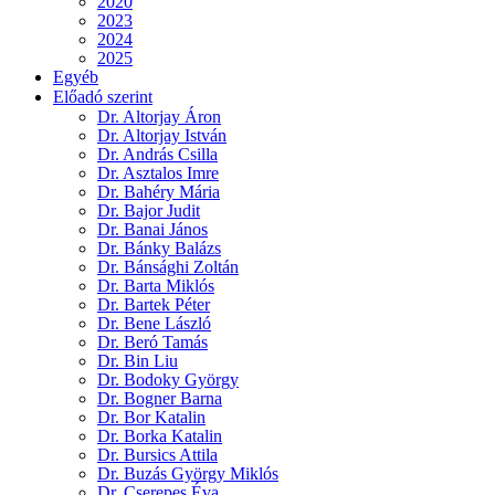
2020
2023
2024
2025
Egyéb
Előadó szerint
Dr. Altorjay Áron
Dr. Altorjay István
Dr. András Csilla
Dr. Asztalos Imre
Dr. Bahéry Mária
Dr. Bajor Judit
Dr. Banai János
Dr. Bánky Balázs
Dr. Bánsághi Zoltán
Dr. Barta Miklós
Dr. Bartek Péter
Dr. Bene László
Dr. Beró Tamás
Dr. Bin Liu
Dr. Bodoky György
Dr. Bogner Barna
Dr. Bor Katalin
Dr. Borka Katalin
Dr. Bursics Attila
Dr. Buzás György Miklós
Dr. Cserepes Éva