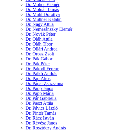
Dr. Mohos Elemér
Dr. Molnár Tamás
Dr. Mühl Dorottya
Dr. Müllner Katalin
Dr. Nagy Attila
Dr. Nemesánszky Elemér
Dr. Novák Péter
Dr. Oláh Attila
Dr. Oláh Tibor
Dr. Ollári Andrea
Dr. Orosz Zsolt
Dr. Pák Gábor
Dr. Pák Péter
Dr. Pakodi Ferenc
Dr. Palkó András
Dr. Pap Ákos
Dr. Pápai Zsuzsanna
Dr. Papp János
Dr. Papp Mária
Dr. Pár Gabriella
Dr. Paszt Attila
Dr. Pávics László
Dr. Pintér Tamás
Dr. Rácz István
Dr. Révész János
Dr. Rosztóczy András