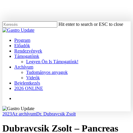
Skip
to
main
content
Hit enter to search or ESC to close
Close
Search
Menu
Program
Előadók
Rendezvények
Támogatóink
Legyen Ön Is Támogatónk!
Archívum
Tudományos anyagok
Videók
Bejelentkezés
2026 ONLINE
Menu
2023
Az archívum
Dr. Dubravcsik Zsolt
Dubravcsik Zsolt – Pancreas