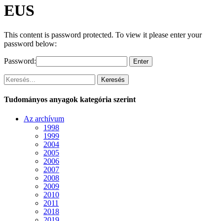
EUS
This content is password protected. To view it please enter your
password below:
Password:
Keresés
Tudományos anyagok kategória szerint
Az archívum
1998
1999
2004
2005
2006
2007
2008
2009
2010
2011
2018
2019