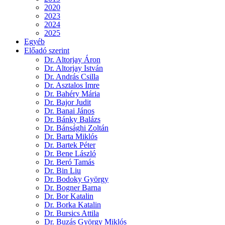
2020
2023
2024
2025
Egyéb
Előadó szerint
Dr. Altorjay Áron
Dr. Altorjay István
Dr. András Csilla
Dr. Asztalos Imre
Dr. Bahéry Mária
Dr. Bajor Judit
Dr. Banai János
Dr. Bánky Balázs
Dr. Bánsághi Zoltán
Dr. Barta Miklós
Dr. Bartek Péter
Dr. Bene László
Dr. Beró Tamás
Dr. Bin Liu
Dr. Bodoky György
Dr. Bogner Barna
Dr. Bor Katalin
Dr. Borka Katalin
Dr. Bursics Attila
Dr. Buzás György Miklós