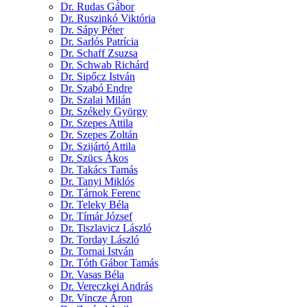
Dr. Rudas Gábor
Dr. Ruszinkó Viktória
Dr. Sápy Péter
Dr. Sarlós Patrícia
Dr. Schaff Zsuzsa
Dr. Schwab Richárd
Dr. Sipőcz István
Dr. Szabó Endre
Dr. Szalai Milán
Dr. Székely György
Dr. Szepes Attila
Dr. Szepes Zoltán
Dr. Szijártó Attila
Dr. Szücs Ákos
Dr. Takács Tamás
Dr. Tanyi Miklós
Dr. Tárnok Ferenc
Dr. Teleky Béla
Dr. Tímár József
Dr. Tiszlavicz László
Dr. Torday László
Dr. Tornai István
Dr. Tóth Gábor Tamás
Dr. Vasas Béla
Dr. Vereczkei András
Dr. Vincze Áron