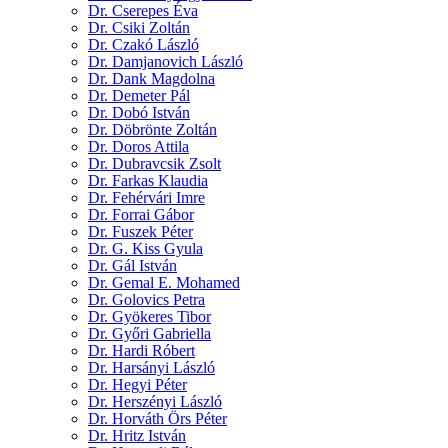
Dr. Cserepes Éva
Dr. Csiki Zoltán
Dr. Czakó László
Dr. Damjanovich László
Dr. Dank Magdolna
Dr. Demeter Pál
Dr. Dobó István
Dr. Döbrönte Zoltán
Dr. Doros Attila
Dr. Dubravcsik Zsolt
Dr. Farkas Klaudia
Dr. Fehérvári Imre
Dr. Forrai Gábor
Dr. Fuszek Péter
Dr. G. Kiss Gyula
Dr. Gál István
Dr. Gemal E. Mohamed
Dr. Golovics Petra
Dr. Gyökeres Tibor
Dr. Győri Gabriella
Dr. Hardi Róbert
Dr. Harsányi László
Dr. Hegyi Péter
Dr. Herszényi László
Dr. Horváth Örs Péter
Dr. Hritz István