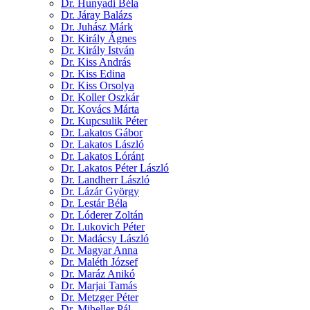
Dr. Hunyadi Béla
Dr. Járay Balázs
Dr. Juhász Márk
Dr. Király Ágnes
Dr. Király István
Dr. Kiss András
Dr. Kiss Edina
Dr. Kiss Orsolya
Dr. Koller Oszkár
Dr. Kovács Márta
Dr. Kupcsulik Péter
Dr. Lakatos Gábor
Dr. Lakatos László
Dr. Lakatos Lóránt
Dr. Lakatos Péter László
Dr. Landherr László
Dr. Lázár György
Dr. Lestár Béla
Dr. Lóderer Zoltán
Dr. Lukovich Péter
Dr. Madácsy László
Dr. Magyar Anna
Dr. Maléth József
Dr. Maráz Anikó
Dr. Marjai Tamás
Dr. Metzger Péter
Dr. Miheller Pál