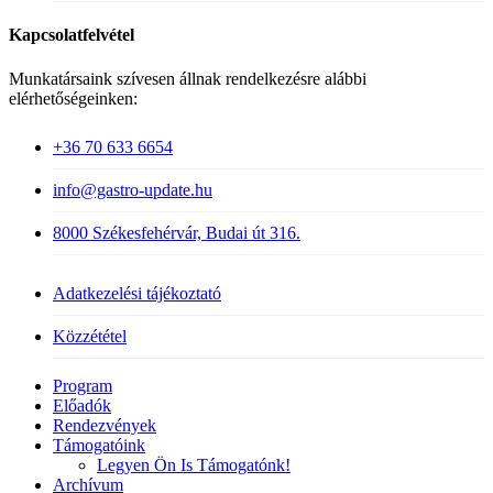
Kapcsolatfelvétel
Munkatársaink szívesen állnak rendelkezésre alábbi
elérhetőségeinken:
+36 70 633 6654
info@gastro-update.hu
8000 Székesfehérvár, Budai út 316.
Adatkezelési tájékoztató
Közzététel
Close
Program
Menu
Előadók
Rendezvények
Támogatóink
Legyen Ön Is Támogatónk!
Archívum