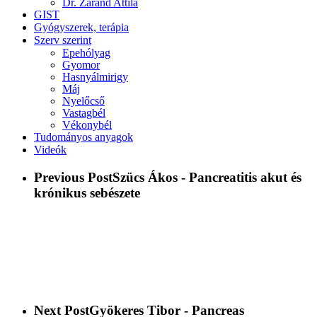
Dr. Zaránd Attila
GIST
Gyógyszerek, terápia
Szerv szerint
Epehólyag
Gyomor
Hasnyálmirigy
Máj
Nyelőcső
Vastagbél
Vékonybél
Tudományos anyagok
Videók
Previous Post
Szücs Ákos - Pancreatitis akut és
krónikus sebészete
Next Post
Gyökeres Tibor - Pancreas