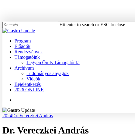
Skip
to
main
content
Hit enter to search or ESC to close
Close
Search
Menu
Program
Előadók
Rendezvények
Támogatóink
Legyen Ön Is Támogatónk!
Archívum
Tudományos anyagok
Videók
Bejelentkezés
2026 ONLINE
Menu
2024
Dr. Vereczkei András
Dr. Vereczkei András