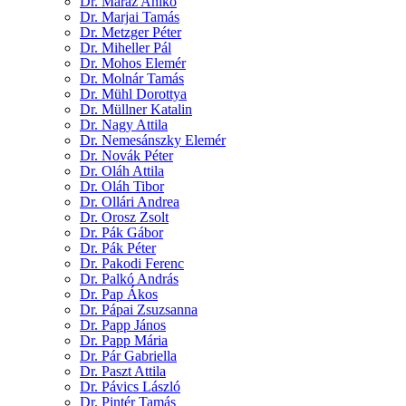
Dr. Maráz Anikó
Dr. Marjai Tamás
Dr. Metzger Péter
Dr. Miheller Pál
Dr. Mohos Elemér
Dr. Molnár Tamás
Dr. Mühl Dorottya
Dr. Müllner Katalin
Dr. Nagy Attila
Dr. Nemesánszky Elemér
Dr. Novák Péter
Dr. Oláh Attila
Dr. Oláh Tibor
Dr. Ollári Andrea
Dr. Orosz Zsolt
Dr. Pák Gábor
Dr. Pák Péter
Dr. Pakodi Ferenc
Dr. Palkó András
Dr. Pap Ákos
Dr. Pápai Zsuzsanna
Dr. Papp János
Dr. Papp Mária
Dr. Pár Gabriella
Dr. Paszt Attila
Dr. Pávics László
Dr. Pintér Tamás