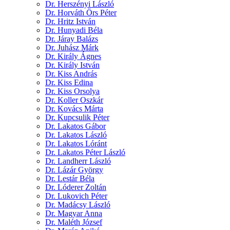
Dr. Herszényi László
Dr. Horváth Örs Péter
Dr. Hritz István
Dr. Hunyadi Béla
Dr. Járay Balázs
Dr. Juhász Márk
Dr. Király Ágnes
Dr. Király István
Dr. Kiss András
Dr. Kiss Edina
Dr. Kiss Orsolya
Dr. Koller Oszkár
Dr. Kovács Márta
Dr. Kupcsulik Péter
Dr. Lakatos Gábor
Dr. Lakatos László
Dr. Lakatos Lóránt
Dr. Lakatos Péter László
Dr. Landherr László
Dr. Lázár György
Dr. Lestár Béla
Dr. Lóderer Zoltán
Dr. Lukovich Péter
Dr. Madácsy László
Dr. Magyar Anna
Dr. Maléth József