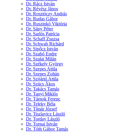
Dr. Rácz István
Dr. Révész János
Dr. Rosztóczy András
Dr. Rudas Gábor
Dr. Ruszinkó Viktória
Dr. Sápy Péter
Dr. Sarlós Patrícia
Dr. Schaff Zsuzsa
Dr. Schwab Richárd
Dr. Sipőcz István
Dr. Szabó Endre
Dr. Szalai Milán
Dr. Székely György
Dr. Szepes Attila
Dr. Szepes Zoltán
Dr. Szijártó Attila
Dr. Szücs Ákos
Dr. Takács Tamás
Dr. Tanyi Miklós
Dr. Tárnok Ferenc
Dr. Teleky Béla
Dr. Tímár József
Dr. Tiszlavicz László
Dr. Torday László
Dr. Tornai István
Dr. Tóth Gábor Tamás