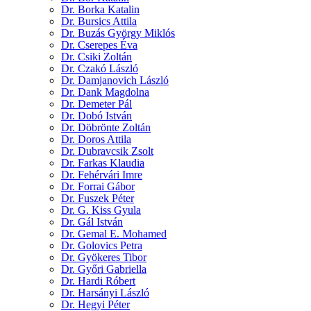
Dr. Borka Katalin
Dr. Bursics Attila
Dr. Buzás György Miklós
Dr. Cserepes Éva
Dr. Csiki Zoltán
Dr. Czakó László
Dr. Damjanovich László
Dr. Dank Magdolna
Dr. Demeter Pál
Dr. Dobó István
Dr. Döbrönte Zoltán
Dr. Doros Attila
Dr. Dubravcsik Zsolt
Dr. Farkas Klaudia
Dr. Fehérvári Imre
Dr. Forrai Gábor
Dr. Fuszek Péter
Dr. G. Kiss Gyula
Dr. Gál István
Dr. Gemal E. Mohamed
Dr. Golovics Petra
Dr. Gyökeres Tibor
Dr. Győri Gabriella
Dr. Hardi Róbert
Dr. Harsányi László
Dr. Hegyi Péter