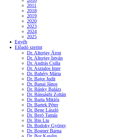
2010
2011
2018
2019
2020
2023
2024
2025
Egyéb
Előadó szerint
Dr. Altorjay Áron
Dr. Altorjay István
Dr. András Csilla
Dr. Asztalos Imre
Dr. Bahéry Mária
Dr. Bajor Judit
Dr. Banai János
Dr. Bánky Balázs
Dr. Bánsághi Zoltán
Dr. Barta Miklós
Dr. Bartek Péter
Dr. Bene László
Dr. Beró Tamás
Dr. Bin Liu
Dr. Bodoky György
Dr. Bogner Barna
Dr. Bor Katalin