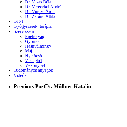
Dr. Vasas Béla
Dr. Vereczkei András
Dr. Vincze Áron
Dr. Zaránd Attila
GIST
Gyógyszerek, terápia
Szerv szerint
Epehólyag
Gyomor
Hasnyálmirigy
Máj
Nyelőcső
Vastagbél
Vékonybél
Tudományos anyagok
Videók
Previous Post
Dr. Müllner Katalin