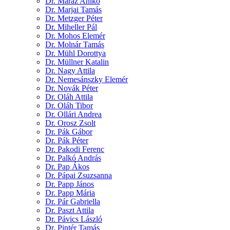
Dr. Maráz Anikó
Dr. Marjai Tamás
Dr. Metzger Péter
Dr. Miheller Pál
Dr. Mohos Elemér
Dr. Molnár Tamás
Dr. Mühl Dorottya
Dr. Müllner Katalin
Dr. Nagy Attila
Dr. Nemesánszky Elemér
Dr. Novák Péter
Dr. Oláh Attila
Dr. Oláh Tibor
Dr. Ollári Andrea
Dr. Orosz Zsolt
Dr. Pák Gábor
Dr. Pák Péter
Dr. Pakodi Ferenc
Dr. Palkó András
Dr. Pap Ákos
Dr. Pápai Zsuzsanna
Dr. Papp János
Dr. Papp Mária
Dr. Pár Gabriella
Dr. Paszt Attila
Dr. Pávics László
Dr. Pintér Tamás