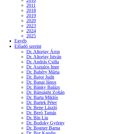
2010
2011
2018
2019
2020
2023
2024
2025
Egyéb
Előadó szerint
Dr. Altorjay Áron
Dr. Altorjay István
Dr. András Csilla
Dr. Asztalos Imre
Dr. Bahéry Mária
Dr. Bajor Judit
Dr. Banai János
Dr. Bánky Balázs
Dr. Bánsághi Zoltán
Dr. Barta Miklós
Dr. Bartek Péter
Dr. Bene László
Dr. Beró Tamás
Dr. Bin Liu
Dr. Bodoky György
Dr. Bogner Barna
Dr. Bor Katalin