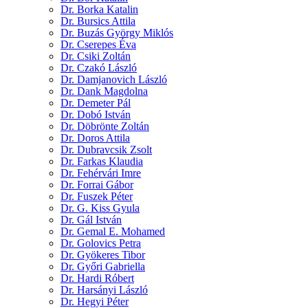
Dr. Borka Katalin
Dr. Bursics Attila
Dr. Buzás György Miklós
Dr. Cserepes Éva
Dr. Csiki Zoltán
Dr. Czakó László
Dr. Damjanovich László
Dr. Dank Magdolna
Dr. Demeter Pál
Dr. Dobó István
Dr. Döbrönte Zoltán
Dr. Doros Attila
Dr. Dubravcsik Zsolt
Dr. Farkas Klaudia
Dr. Fehérvári Imre
Dr. Forrai Gábor
Dr. Fuszek Péter
Dr. G. Kiss Gyula
Dr. Gál István
Dr. Gemal E. Mohamed
Dr. Golovics Petra
Dr. Gyökeres Tibor
Dr. Győri Gabriella
Dr. Hardi Róbert
Dr. Harsányi László
Dr. Hegyi Péter