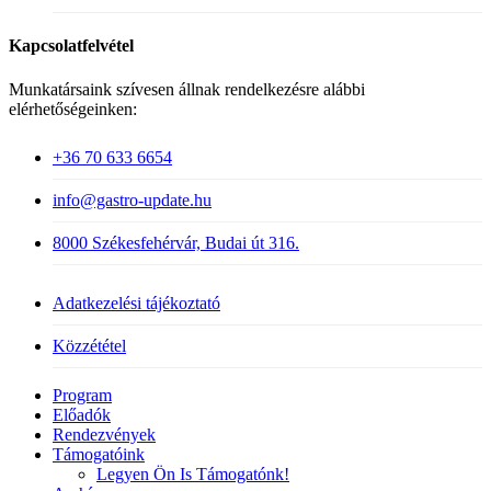
Kapcsolatfelvétel
Munkatársaink szívesen állnak rendelkezésre alábbi
elérhetőségeinken:
+36 70 633 6654
info@gastro-update.hu
8000 Székesfehérvár, Budai út 316.
Adatkezelési tájékoztató
Közzététel
Close
Program
Menu
Előadók
Rendezvények
Támogatóink
Legyen Ön Is Támogatónk!