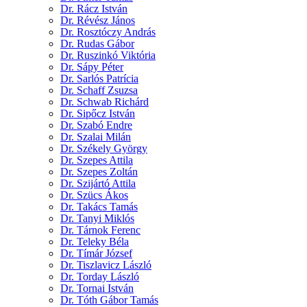
Dr. Rácz István
Dr. Révész János
Dr. Rosztóczy András
Dr. Rudas Gábor
Dr. Ruszinkó Viktória
Dr. Sápy Péter
Dr. Sarlós Patrícia
Dr. Schaff Zsuzsa
Dr. Schwab Richárd
Dr. Sipőcz István
Dr. Szabó Endre
Dr. Szalai Milán
Dr. Székely György
Dr. Szepes Attila
Dr. Szepes Zoltán
Dr. Szijártó Attila
Dr. Szücs Ákos
Dr. Takács Tamás
Dr. Tanyi Miklós
Dr. Tárnok Ferenc
Dr. Teleky Béla
Dr. Tímár József
Dr. Tiszlavicz László
Dr. Torday László
Dr. Tornai István
Dr. Tóth Gábor Tamás