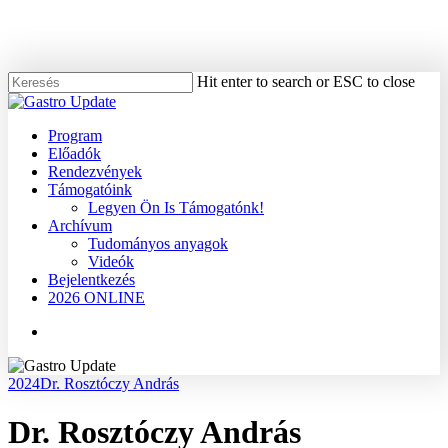
Skip
to
main
content
Hit enter to search or ESC to close
Close
Search
Menu
Program
Előadók
Rendezvények
Támogatóink
Legyen Ön Is Támogatónk!
Archívum
Tudományos anyagok
Videók
Bejelentkezés
2026 ONLINE
Menu
2024
Dr. Rosztóczy András
Dr. Rosztóczy András