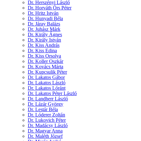
Dr. Herszényi László
Dr. Horváth Örs Péter
Dr. Hritz István
Dr. Hunyadi Béla
Dr. Járay Balázs
Dr. Juhász Márk
Dr. Király Ágnes
Dr. Király István
Dr. Kiss András
Dr. Kiss Edina
Dr. Kiss Orsolya
Dr. Koller Oszkár
Dr. Kovács Márta
Dr. Kupcsulik Péter
Dr. Lakatos Gábor
Dr. Lakatos László
Dr. Lakatos Lóránt
Dr. Lakatos Péter László
Dr. Landherr László
Dr. Lázár György
Dr. Lestár Béla
Dr. Lóderer Zoltán
Dr. Lukovich Péter
Dr. Madácsy László
Dr. Magyar Anna
Dr. Maléth József