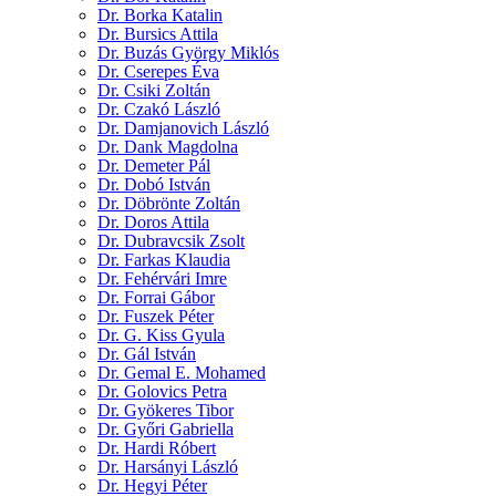
Dr. Borka Katalin
Dr. Bursics Attila
Dr. Buzás György Miklós
Dr. Cserepes Éva
Dr. Csiki Zoltán
Dr. Czakó László
Dr. Damjanovich László
Dr. Dank Magdolna
Dr. Demeter Pál
Dr. Dobó István
Dr. Döbrönte Zoltán
Dr. Doros Attila
Dr. Dubravcsik Zsolt
Dr. Farkas Klaudia
Dr. Fehérvári Imre
Dr. Forrai Gábor
Dr. Fuszek Péter
Dr. G. Kiss Gyula
Dr. Gál István
Dr. Gemal E. Mohamed
Dr. Golovics Petra
Dr. Gyökeres Tibor
Dr. Győri Gabriella
Dr. Hardi Róbert
Dr. Harsányi László
Dr. Hegyi Péter