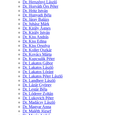
Dr. Herszényi László
Dr. Horváth Örs Péter
Dr. Hritz István
Dr. Hunyadi Béla
Dr. Járay Balázs
Dr. Juhász Márk
Dr. Király Ágnes
Dr. Király István
Dr. Kiss András
Dr. Kiss Edina
Dr. Kiss Orsolya
Dr. Koller Oszkár
Dr. Kovács Márta
Dr. Kupcsulik Péter
Dr. Lakatos Gábor
Dr. Lakatos László
Dr. Lakatos Lóránt
Dr. Lakatos Péter László
Dr. Landherr László
Dr. Lázár György
Dr. Lestár Béla
Dr. Lóderer Zoltán
Dr. Lukovich Péter
Dr. Madácsy László
Dr. Magyar Anna
Dr. Maléth József