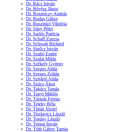
Dr. Rácz István
Dr. Révész János
Dr. Rosztóczy András
Dr. Rudas Gábor
Dr. Ruszinkó Viktória
Dr. Sápy Péter
Dr. Sarlós Patrícia
Dr. Schaff Zsuzsa
Dr. Schwab Richárd
Dr. Sipőcz István
Dr. Szabó Endre
Dr. Szalai Milán
Dr. Székely György
Dr. Szepes Attila
Dr. Szepes Zoltán
Dr. Szijártó Attila
Dr. Szücs Ákos
Dr. Takács Tamás
Dr. Tanyi Miklós
Dr. Tárnok Ferenc
Dr. Teleky Béla
Dr. Tímár József
Dr. Tiszlavicz László
Dr. Torday László
Dr. Tornai István
Dr. Tóth Gábor Tamás