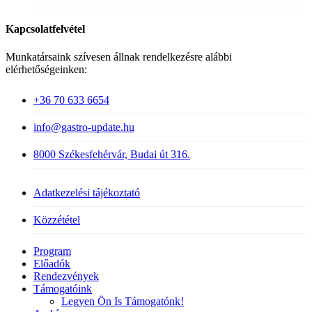
Kapcsolatfelvétel
Munkatársaink szívesen állnak rendelkezésre alábbi
elérhetőségeinken:
+36 70 633 6654
info@gastro-update.hu
8000 Székesfehérvár, Budai út 316.
Adatkezelési tájékoztató
Közzététel
Close
Program
Menu
Előadók
Rendezvények
Támogatóink
Legyen Ön Is Támogatónk!