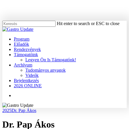
Skip
to
main
content
Hit enter to search or ESC to close
Close
Search
Menu
Program
Előadók
Rendezvények
Támogatóink
Legyen Ön Is Támogatónk!
Archívum
Tudományos anyagok
Videók
Bejelentkezés
2026 ONLINE
Menu
2025
Dr. Pap Ákos
Dr. Pap Ákos