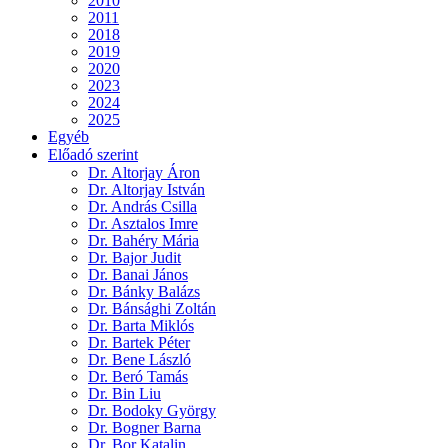
2010
2011
2018
2019
2020
2023
2024
2025
Egyéb
Előadó szerint
Dr. Altorjay Áron
Dr. Altorjay István
Dr. András Csilla
Dr. Asztalos Imre
Dr. Bahéry Mária
Dr. Bajor Judit
Dr. Banai János
Dr. Bánky Balázs
Dr. Bánsághi Zoltán
Dr. Barta Miklós
Dr. Bartek Péter
Dr. Bene László
Dr. Beró Tamás
Dr. Bin Liu
Dr. Bodoky György
Dr. Bogner Barna
Dr. Bor Katalin