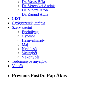
Dr. Vasas Béla
Dr. Vereczkei András
Dr. Vincze Áron
Dr. Zaránd Attila
GIST
Gyógyszerek, terápia
Szerv szerint
Epehólyag
Gyomor
Hasnyálmirigy
Máj
Nyelőcső
Vastagbél
Vékonybél
Tudományos anyagok
Videók
Previous Post
Dr. Pap Ákos