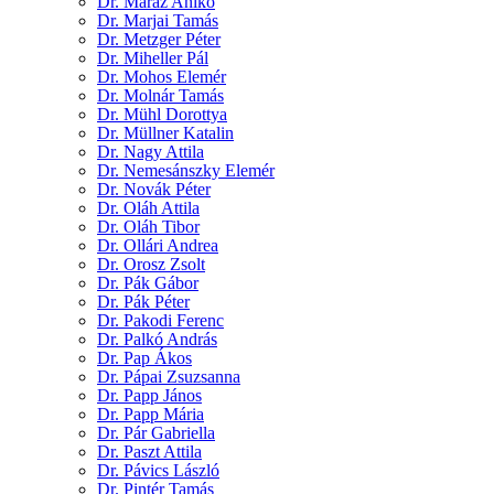
Dr. Maráz Anikó
Dr. Marjai Tamás
Dr. Metzger Péter
Dr. Miheller Pál
Dr. Mohos Elemér
Dr. Molnár Tamás
Dr. Mühl Dorottya
Dr. Müllner Katalin
Dr. Nagy Attila
Dr. Nemesánszky Elemér
Dr. Novák Péter
Dr. Oláh Attila
Dr. Oláh Tibor
Dr. Ollári Andrea
Dr. Orosz Zsolt
Dr. Pák Gábor
Dr. Pák Péter
Dr. Pakodi Ferenc
Dr. Palkó András
Dr. Pap Ákos
Dr. Pápai Zsuzsanna
Dr. Papp János
Dr. Papp Mária
Dr. Pár Gabriella
Dr. Paszt Attila
Dr. Pávics László
Dr. Pintér Tamás