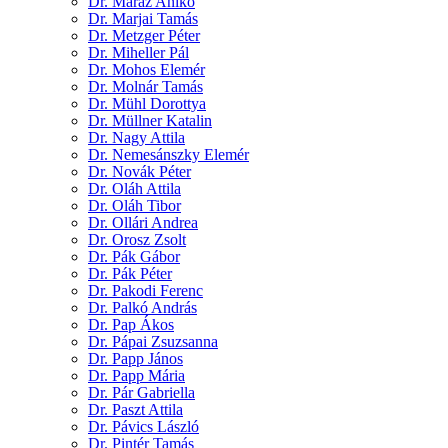
Dr. Maráz Anikó
Dr. Marjai Tamás
Dr. Metzger Péter
Dr. Miheller Pál
Dr. Mohos Elemér
Dr. Molnár Tamás
Dr. Mühl Dorottya
Dr. Müllner Katalin
Dr. Nagy Attila
Dr. Nemesánszky Elemér
Dr. Novák Péter
Dr. Oláh Attila
Dr. Oláh Tibor
Dr. Ollári Andrea
Dr. Orosz Zsolt
Dr. Pák Gábor
Dr. Pák Péter
Dr. Pakodi Ferenc
Dr. Palkó András
Dr. Pap Ákos
Dr. Pápai Zsuzsanna
Dr. Papp János
Dr. Papp Mária
Dr. Pár Gabriella
Dr. Paszt Attila
Dr. Pávics László
Dr. Pintér Tamás