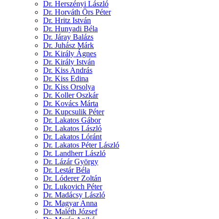
Dr. Herszényi László
Dr. Horváth Örs Péter
Dr. Hritz István
Dr. Hunyadi Béla
Dr. Járay Balázs
Dr. Juhász Márk
Dr. Király Ágnes
Dr. Király István
Dr. Kiss András
Dr. Kiss Edina
Dr. Kiss Orsolya
Dr. Koller Oszkár
Dr. Kovács Márta
Dr. Kupcsulik Péter
Dr. Lakatos Gábor
Dr. Lakatos László
Dr. Lakatos Lóránt
Dr. Lakatos Péter László
Dr. Landherr László
Dr. Lázár György
Dr. Lestár Béla
Dr. Lóderer Zoltán
Dr. Lukovich Péter
Dr. Madácsy László
Dr. Magyar Anna
Dr. Maléth József