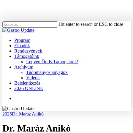
Skip
to
main
content
Hit enter to search or ESC to close
Close
Search
Menu
Program
Előadók
Rendezvények
Támogatóink
Legyen Ön Is Támogatónk!
Archívum
Tudományos anyagok
Videók
Bejelentkezés
2026 ONLINE
Menu
2025
Dr. Maráz Anikó
Dr. Maráz Anikó