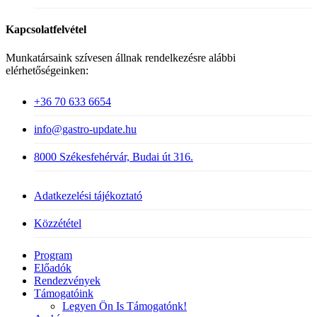
Kapcsolatfelvétel
Munkatársaink szívesen állnak rendelkezésre alábbi
elérhetőségeinken:
+36 70 633 6654
info@gastro-update.hu
8000 Székesfehérvár, Budai út 316.
Adatkezelési tájékoztató
Közzététel
Close
Program
Menu
Előadók
Rendezvények
Támogatóink
Legyen Ön Is Támogatónk!