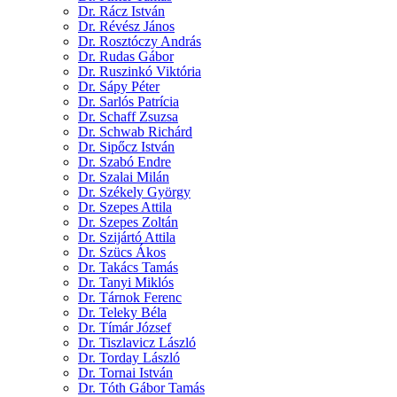
Dr. Rácz István
Dr. Révész János
Dr. Rosztóczy András
Dr. Rudas Gábor
Dr. Ruszinkó Viktória
Dr. Sápy Péter
Dr. Sarlós Patrícia
Dr. Schaff Zsuzsa
Dr. Schwab Richárd
Dr. Sipőcz István
Dr. Szabó Endre
Dr. Szalai Milán
Dr. Székely György
Dr. Szepes Attila
Dr. Szepes Zoltán
Dr. Szijártó Attila
Dr. Szücs Ákos
Dr. Takács Tamás
Dr. Tanyi Miklós
Dr. Tárnok Ferenc
Dr. Teleky Béla
Dr. Tímár József
Dr. Tiszlavicz László
Dr. Torday László
Dr. Tornai István
Dr. Tóth Gábor Tamás