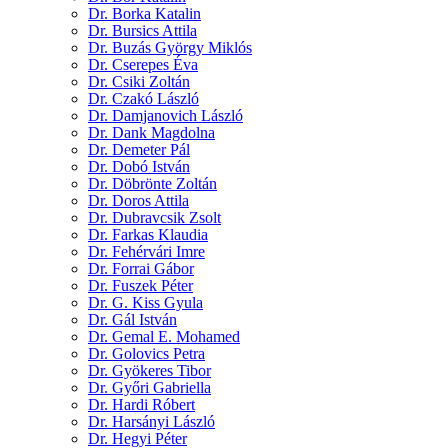
Dr. Borka Katalin
Dr. Bursics Attila
Dr. Buzás György Miklós
Dr. Cserepes Éva
Dr. Csiki Zoltán
Dr. Czakó László
Dr. Damjanovich László
Dr. Dank Magdolna
Dr. Demeter Pál
Dr. Dobó István
Dr. Döbrönte Zoltán
Dr. Doros Attila
Dr. Dubravcsik Zsolt
Dr. Farkas Klaudia
Dr. Fehérvári Imre
Dr. Forrai Gábor
Dr. Fuszek Péter
Dr. G. Kiss Gyula
Dr. Gál István
Dr. Gemal E. Mohamed
Dr. Golovics Petra
Dr. Gyökeres Tibor
Dr. Győri Gabriella
Dr. Hardi Róbert
Dr. Harsányi László
Dr. Hegyi Péter