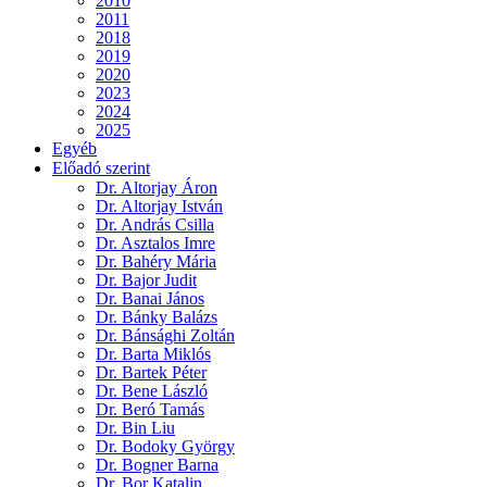
2010
2011
2018
2019
2020
2023
2024
2025
Egyéb
Előadó szerint
Dr. Altorjay Áron
Dr. Altorjay István
Dr. András Csilla
Dr. Asztalos Imre
Dr. Bahéry Mária
Dr. Bajor Judit
Dr. Banai János
Dr. Bánky Balázs
Dr. Bánsághi Zoltán
Dr. Barta Miklós
Dr. Bartek Péter
Dr. Bene László
Dr. Beró Tamás
Dr. Bin Liu
Dr. Bodoky György
Dr. Bogner Barna
Dr. Bor Katalin