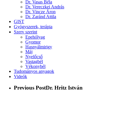
Dr. Vasas Béla
Dr. Vereczkei András
Dr. Vincze Áron
Dr. Zaránd Attila
GIST
Gyógyszerek, terápia
Szerv szerint
Epehólyag
Gyomor
Hasnyálmirigy
Máj
Nyelőcső
Vastagbél
Vékonybél
Tudományos anyagok
Videók
Previous Post
Dr. Hritz István