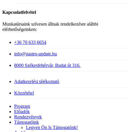
Kapcsolatfelvétel
Munkatársaink szívesen állnak rendelkezésre alábbi
elérhetőségeinken:
+36 70 633 6654
info@gastro-update.hu
8000 Székesfehérvár, Budai út 316.
Adatkezelési tájékoztató
Közzététel
Close
Program
Menu
Előadók
Rendezvények
Támogatóink
Legyen Ön Is Támogatónk!