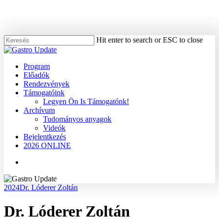
Skip
to
main
content
Hit enter to search or ESC to close
Close
Search
Menu
Program
Előadók
Rendezvények
Támogatóink
Legyen Ön Is Támogatónk!
Archívum
Tudományos anyagok
Videók
Bejelentkezés
2026 ONLINE
Menu
2024
Dr. Lóderer Zoltán
Dr. Lóderer Zoltán