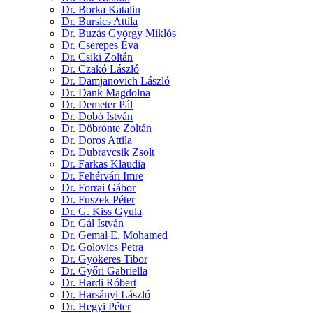
Dr. Borka Katalin
Dr. Bursics Attila
Dr. Buzás György Miklós
Dr. Cserepes Éva
Dr. Csiki Zoltán
Dr. Czakó László
Dr. Damjanovich László
Dr. Dank Magdolna
Dr. Demeter Pál
Dr. Dobó István
Dr. Döbrönte Zoltán
Dr. Doros Attila
Dr. Dubravcsik Zsolt
Dr. Farkas Klaudia
Dr. Fehérvári Imre
Dr. Forrai Gábor
Dr. Fuszek Péter
Dr. G. Kiss Gyula
Dr. Gál István
Dr. Gemal E. Mohamed
Dr. Golovics Petra
Dr. Gyökeres Tibor
Dr. Győri Gabriella
Dr. Hardi Róbert
Dr. Harsányi László
Dr. Hegyi Péter