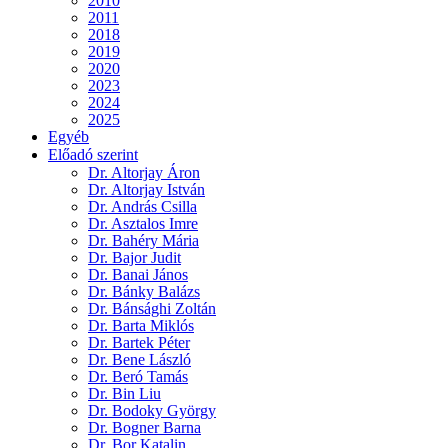
2010
2011
2018
2019
2020
2023
2024
2025
Egyéb
Előadó szerint
Dr. Altorjay Áron
Dr. Altorjay István
Dr. András Csilla
Dr. Asztalos Imre
Dr. Bahéry Mária
Dr. Bajor Judit
Dr. Banai János
Dr. Bánky Balázs
Dr. Bánsághi Zoltán
Dr. Barta Miklós
Dr. Bartek Péter
Dr. Bene László
Dr. Beró Tamás
Dr. Bin Liu
Dr. Bodoky György
Dr. Bogner Barna
Dr. Bor Katalin