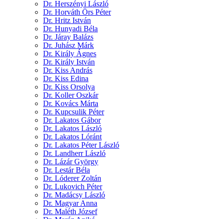
Dr. Herszényi László
Dr. Horváth Örs Péter
Dr. Hritz István
Dr. Hunyadi Béla
Dr. Járay Balázs
Dr. Juhász Márk
Dr. Király Ágnes
Dr. Király István
Dr. Kiss András
Dr. Kiss Edina
Dr. Kiss Orsolya
Dr. Koller Oszkár
Dr. Kovács Márta
Dr. Kupcsulik Péter
Dr. Lakatos Gábor
Dr. Lakatos László
Dr. Lakatos Lóránt
Dr. Lakatos Péter László
Dr. Landherr László
Dr. Lázár György
Dr. Lestár Béla
Dr. Lóderer Zoltán
Dr. Lukovich Péter
Dr. Madácsy László
Dr. Magyar Anna
Dr. Maléth József