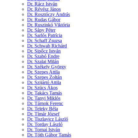
Dr. Rácz István
Dr. Révész János
Dr. Rosztóczy András
Dr. Rudas Gábor
Dr. Ruszinkó Viktória
Dr. Sápy Péter
Dr. Sarlós Patrícia
Dr. Schaff Zsuzsa
Dr. Schwab Richárd
Dr. Sipőcz István
Dr. Szabó Endre
Dr. Szalai Milán
Dr. Székely György
Dr. Szepes Attila
Dr. Szepes Zoltán
Dr. Szijártó Attila
Dr. Szücs Ákos
Dr. Takács Tamás
Dr. Tanyi Miklós
Dr. Tárnok Ferenc
Dr. Teleky Béla
Dr. Tímár József
Dr. Tiszlavicz László
Dr. Torday László
Dr. Tornai István
Dr. Tóth Gábor Tamás