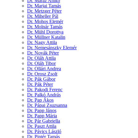
Dr. Maráz Anikó
Dr. Marjai Tamás
Dr. Metzger Péter
Dr. Miheller Pál
Dr. Mohos Elemér
Dr. Molnár Tamás
Dr. Mühl Dorottya
Dr. Müllner Katalin
Dr. Nagy Attila
Dr. Nemesánszky Elemér
Dr. Novák Péter
Dr. Oláh Attila
Dr. Oláh Tibor
Dr. Ollári Andrea
Dr. Orosz Zsolt
Dr. Pák Gábor
Dr. Pák Péter
Dr. Pakodi Ferenc
Dr. Palkó András
Dr. Pap Ákos
Dr. Pápai Zsuzsanna
Dr. Papp János
Dr. Papp Mária
Dr. Pár Gabriella
Dr. Paszt Attila
Dr. Pávics László
Dr. Pintér Tamás