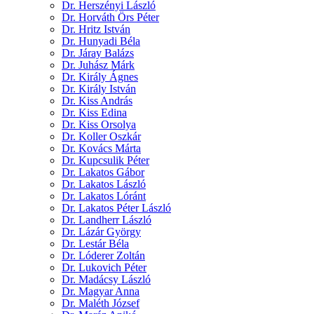
Dr. Herszényi László
Dr. Horváth Örs Péter
Dr. Hritz István
Dr. Hunyadi Béla
Dr. Járay Balázs
Dr. Juhász Márk
Dr. Király Ágnes
Dr. Király István
Dr. Kiss András
Dr. Kiss Edina
Dr. Kiss Orsolya
Dr. Koller Oszkár
Dr. Kovács Márta
Dr. Kupcsulik Péter
Dr. Lakatos Gábor
Dr. Lakatos László
Dr. Lakatos Lóránt
Dr. Lakatos Péter László
Dr. Landherr László
Dr. Lázár György
Dr. Lestár Béla
Dr. Lóderer Zoltán
Dr. Lukovich Péter
Dr. Madácsy László
Dr. Magyar Anna
Dr. Maléth József