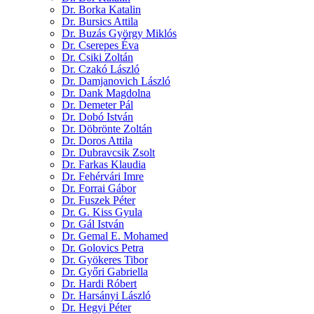
Dr. Borka Katalin
Dr. Bursics Attila
Dr. Buzás György Miklós
Dr. Cserepes Éva
Dr. Csiki Zoltán
Dr. Czakó László
Dr. Damjanovich László
Dr. Dank Magdolna
Dr. Demeter Pál
Dr. Dobó István
Dr. Döbrönte Zoltán
Dr. Doros Attila
Dr. Dubravcsik Zsolt
Dr. Farkas Klaudia
Dr. Fehérvári Imre
Dr. Forrai Gábor
Dr. Fuszek Péter
Dr. G. Kiss Gyula
Dr. Gál István
Dr. Gemal E. Mohamed
Dr. Golovics Petra
Dr. Gyökeres Tibor
Dr. Győri Gabriella
Dr. Hardi Róbert
Dr. Harsányi László
Dr. Hegyi Péter