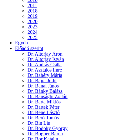
2010
2011
2018
2019
2020
2023
2024
2025
Egyéb
Előadó szerint
Dr. Altorjay Áron
Dr. Altorjay István
Dr. András Csilla
Dr. Asztalos Imre
Dr. Bahéry Mária
Dr. Bajor Judit
Dr. Banai János
Dr. Bánky Balázs
Dr. Bánsághi Zoltán
Dr. Barta Miklós
Dr. Bartek Péter
Dr. Bene László
Dr. Beró Tamás
Dr. Bin Liu
Dr. Bodoky György
Dr. Bogner Barna
Dr. Bor Katalin