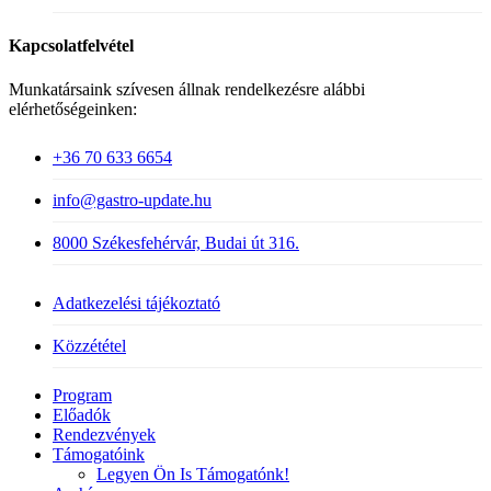
Kapcsolatfelvétel
Munkatársaink szívesen állnak rendelkezésre alábbi
elérhetőségeinken:
+36 70 633 6654
info@gastro-update.hu
8000 Székesfehérvár, Budai út 316.
Adatkezelési tájékoztató
Közzététel
Close
Program
Menu
Előadók
Rendezvények
Támogatóink
Legyen Ön Is Támogatónk!