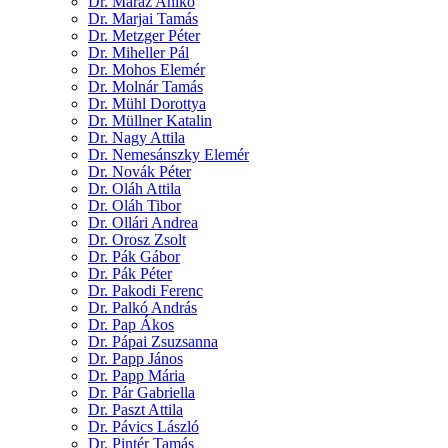
Dr. Maráz Anikó
Dr. Marjai Tamás
Dr. Metzger Péter
Dr. Miheller Pál
Dr. Mohos Elemér
Dr. Molnár Tamás
Dr. Mühl Dorottya
Dr. Müllner Katalin
Dr. Nagy Attila
Dr. Nemesánszky Elemér
Dr. Novák Péter
Dr. Oláh Attila
Dr. Oláh Tibor
Dr. Ollári Andrea
Dr. Orosz Zsolt
Dr. Pák Gábor
Dr. Pák Péter
Dr. Pakodi Ferenc
Dr. Palkó András
Dr. Pap Ákos
Dr. Pápai Zsuzsanna
Dr. Papp János
Dr. Papp Mária
Dr. Pár Gabriella
Dr. Paszt Attila
Dr. Pávics László
Dr. Pintér Tamás