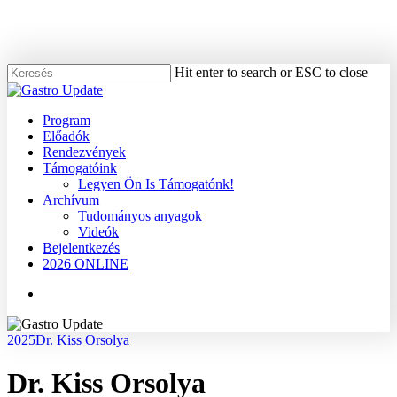
Skip
to
main
content
Hit enter to search or ESC to close
Close
Search
Menu
Program
Előadók
Rendezvények
Támogatóink
Legyen Ön Is Támogatónk!
Archívum
Tudományos anyagok
Videók
Bejelentkezés
2026 ONLINE
Menu
2025
Dr. Kiss Orsolya
Dr. Kiss Orsolya