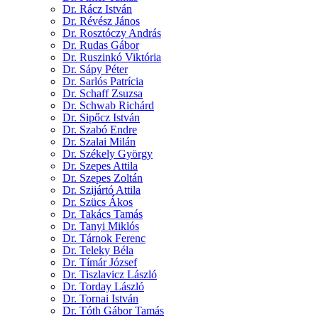
Dr. Rácz István
Dr. Révész János
Dr. Rosztóczy András
Dr. Rudas Gábor
Dr. Ruszinkó Viktória
Dr. Sápy Péter
Dr. Sarlós Patrícia
Dr. Schaff Zsuzsa
Dr. Schwab Richárd
Dr. Sipőcz István
Dr. Szabó Endre
Dr. Szalai Milán
Dr. Székely György
Dr. Szepes Attila
Dr. Szepes Zoltán
Dr. Szijártó Attila
Dr. Szücs Ákos
Dr. Takács Tamás
Dr. Tanyi Miklós
Dr. Tárnok Ferenc
Dr. Teleky Béla
Dr. Tímár József
Dr. Tiszlavicz László
Dr. Torday László
Dr. Tornai István
Dr. Tóth Gábor Tamás