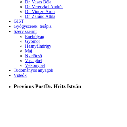
Dr. Vasas Béla
Dr. Vereczkei András
Dr. Vincze Áron
Dr. Zaránd Attila
GIST
Gyógyszerek, terápia
Szerv szerint
Epehólyag
Gyomor
Hasnyálmirigy
Máj
Nyelőcső
Vastagbél
Vékonybél
Tudományos anyagok
Videók
Previous Post
Dr. Hritz István